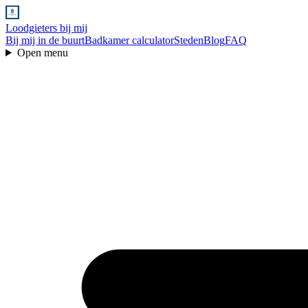
Loodgieters bij mij
Bij mij in de buurt
Badkamer calculator
Steden
Blog
FAQ
Open menu