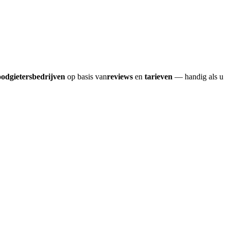
oodgietersbedrijven
op basis van
reviews
en
tarieven
— handig als u