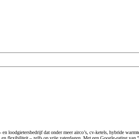
tie- en loodgietersbedrijf dat onder meer airco’s, cv-ketels, hybride warm
n flexibiliteit – zelfs op vrije zaterdagen. Met een Google-rating van 