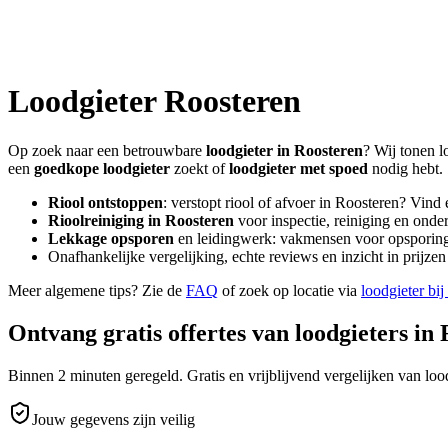
Loodgieter
Roosteren
Op zoek naar een betrouwbare
loodgieter in
Roosteren
? Wij tonen l
een
goedkope loodgieter
zoekt of
loodgieter met spoed
nodig hebt.
Riool ontstoppen
: verstopt riool of afvoer in
Roosteren
? Vind 
Rioolreiniging in
Roosteren
voor inspectie, reiniging en onde
Lekkage opsporen
en leidingwerk: vakmensen voor opsporing 
Onafhankelijke vergelijking, echte reviews en inzicht in prijz
Meer algemene tips? Zie de
FAQ
of zoek op locatie via
loodgieter bij
Ontvang gratis offertes van loodgieters in
Binnen 2 minuten geregeld. Gratis en vrijblijvend vergelijken van lood
Jouw gegevens zijn veilig