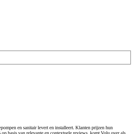
tepompen en sanitair levert en installeert. Klanten prijzen hun
5 op basis van relevante en contextuele reviews, komt Volu over als