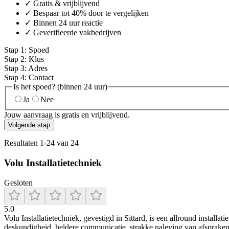
✓ Gratis & vrijblijvend
✓ Bespaar tot 40% door te vergelijken
✓ Binnen 24 uur reactie
✓ Geverifieerde vakbedrijven
Stap
1
:
Spoed
Stap
2
:
Klus
Stap
3
:
Adres
Stap
4
:
Contact
Is het spoed? (binnen 24 uur)
Ja
Nee
Jouw aanvraag is gratis en vrijblijvend.
Volgende stap
Resultaten
1
-
24
van
24
Volu Installatietechniek
Gesloten
5.0
Volu Installatietechniek, gevestigd in Sittard, is een allround installa
deskundigheid, heldere communicatie, strakke naleving van afspraken e