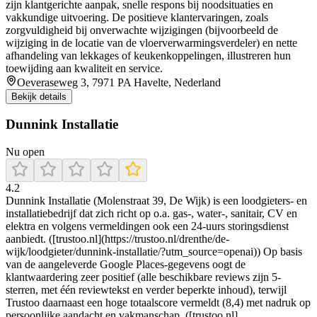
zijn klantgerichte aanpak, snelle respons bij noodsituaties en
vakkundige uitvoering. De positieve klantervaringen, zoals
zorgvuldigheid bij onverwachte wijzigingen (bijvoorbeeld de
wijziging in de locatie van de vloerverwarmingsverdeler) en nette
afhandeling van lekkages of keukenkoppelingen, illustreren hun
toewijding aan kwaliteit en service.
Oeveraseweg 3, 7971 PA Havelte, Nederland
Bekijk details
Dunnink Installatie
Nu open
4.2
Dunnink Installatie (Molenstraat 39, De Wijk) is een loodgieters- en
installatiebedrijf dat zich richt op o.a. gas-, water-, sanitair, CV en
elektra en volgens vermeldingen ook een 24-uurs storingsdienst
aanbiedt. ([trustoo.nl](https://trustoo.nl/drenthe/de-
wijk/loodgieter/dunnink-installatie/?utm_source=openai)) Op basis
van de aangeleverde Google Places-gegevens oogt de
klantwaardering zeer positief (alle beschikbare reviews zijn 5-
sterren, met één reviewtekst en verder beperkte inhoud), terwijl
Trustoo daarnaast een hoge totaalscore vermeldt (8,4) met nadruk op
persoonlijke aandacht en vakmanschap. ([trustoo.nl]