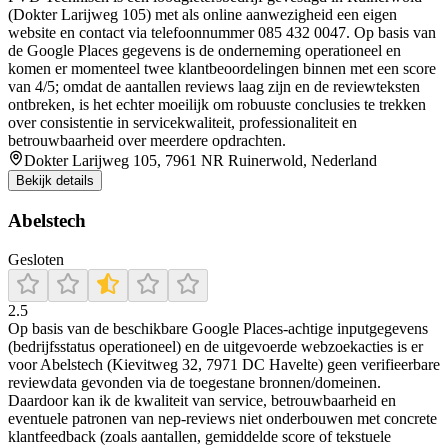
(Dokter Larijweg 105) met als online aanwezigheid een eigen
website en contact via telefoonnummer 085 432 0047. Op basis van
de Google Places gegevens is de onderneming operationeel en
komen er momenteel twee klantbeoordelingen binnen met een score
van 4/5; omdat de aantallen reviews laag zijn en de reviewteksten
ontbreken, is het echter moeilijk om robuuste conclusies te trekken
over consistentie in servicekwaliteit, professionaliteit en
betrouwbaarheid over meerdere opdrachten.
Dokter Larijweg 105, 7961 NR Ruinerwold, Nederland
Bekijk details
Abelstech
Gesloten
2.5
Op basis van de beschikbare Google Places-achtige inputgegevens
(bedrijfsstatus operationeel) en de uitgevoerde webzoekacties is er
voor Abelstech (Kievitweg 32, 7971 DC Havelte) geen verifieerbare
reviewdata gevonden via de toegestane bronnen/domeinen.
Daardoor kan ik de kwaliteit van service, betrouwbaarheid en
eventuele patronen van nep-reviews niet onderbouwen met concrete
klantfeedback (zoals aantallen, gemiddelde score of tekstuele