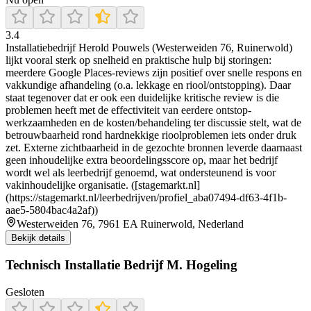
3.4
Installatiebedrijf Herold Pouwels (Westerweiden 76, Ruinerwold)
lijkt vooral sterk op snelheid en praktische hulp bij storingen:
meerdere Google Places-reviews zijn positief over snelle respons en
vakkundige afhandeling (o.a. lekkage en riool/ontstopping). Daar
staat tegenover dat er ook een duidelijke kritische review is die
problemen heeft met de effectiviteit van eerdere ontstop-
werkzaamheden en de kosten/behandeling ter discussie stelt, wat de
betrouwbaarheid rond hardnekkige rioolproblemen iets onder druk
zet. Externe zichtbaarheid in de gezochte bronnen leverde daarnaast
geen inhoudelijke extra beoordelingsscore op, maar het bedrijf
wordt wel als leerbedrijf genoemd, wat ondersteunend is voor
vakinhoudelijke organisatie. ([stagemarkt.nl]
(https://stagemarkt.nl/leerbedrijven/profiel_aba07494-df63-4f1b-
aae5-5804bac4a2af))
Westerweiden 76, 7961 EA Ruinerwold, Nederland
Bekijk details
Technisch Installatie Bedrijf M. Hogeling
Gesloten