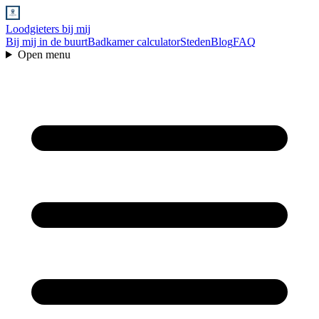
Loodgieters bij mij
Bij mij in de buurt
Badkamer calculator
Steden
Blog
FAQ
Open menu