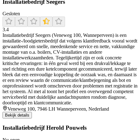
Installatiebedrijf Seegers
Gesloten
3.4
Installatiebedrijf Seegers (Veneweg 100, Wanneperveen) is een
installatie-/loodgietersbedrijf dat volgens klantfeedback vooral wordt
gewaardeerd om snelle, meedenkende service en nette, vakkundige
montage van o.a. boilers, CV-installaties en andere
installatiewerkzaamheden. Tegelijkertijd zijn er ook concrete
kritische ervaringen: in één geval werd bij een drukval/lekkage te
snel richting een dure ketelcomponent gecommuniceerd, terwijl later
bleek dat een eenvoudige koppeling de oorzaak was, en daarnaast is
er een review waarin de communicatie/klantbejegening als bot en
onprofessioneel wordt omschreven door problemen met registratie in
het systeem. Al met al toont het profiel een overwegend competent
servicebeeld met duidelijke aandachtspunten rondom diagnose,
doorlooptijd en klantcommunicatie.
Veneweg 100, 7946 LH Wanneperveen, Nederland
Bekijk details
Installatiebedrijf Herold Pouwels
Nu open