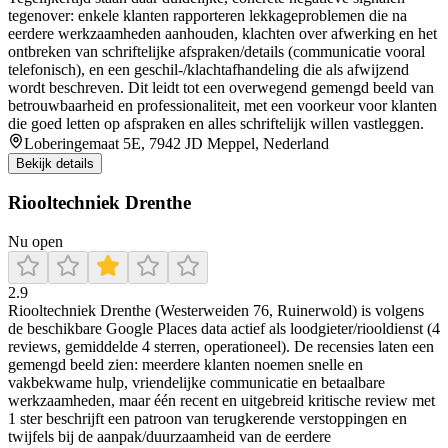
tegenover: enkele klanten rapporteren lekkageproblemen die na
eerdere werkzaamheden aanhouden, klachten over afwerking en het
ontbreken van schriftelijke afspraken/details (communicatie vooral
telefonisch), en een geschil-/klachtafhandeling die als afwijzend
wordt beschreven. Dit leidt tot een overwegend gemengd beeld van
betrouwbaarheid en professionaliteit, met een voorkeur voor klanten
die goed letten op afspraken en alles schriftelijk willen vastleggen.
Loberingemaat 5E, 7942 JD Meppel, Nederland
Bekijk details
Riooltechniek Drenthe
Nu open
2.9
Riooltechniek Drenthe (Westerweiden 76, Ruinerwold) is volgens
de beschikbare Google Places data actief als loodgieter/riooldienst (4
reviews, gemiddelde 4 sterren, operationeel). De recensies laten een
gemengd beeld zien: meerdere klanten noemen snelle en
vakbekwame hulp, vriendelijke communicatie en betaalbare
werkzaamheden, maar één recent en uitgebreid kritische review met
1 ster beschrijft een patroon van terugkerende verstoppingen en
twijfels bij de aanpak/duurzaamheid van de eerdere