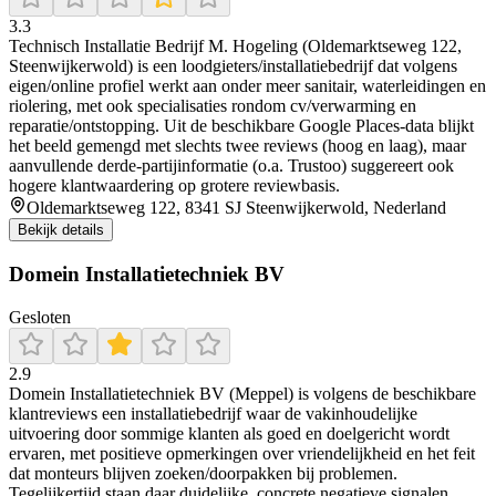
3.3
Technisch Installatie Bedrijf M. Hogeling (Oldemarktseweg 122,
Steenwijkerwold) is een loodgieters/installatiebedrijf dat volgens
eigen/online profiel werkt aan onder meer sanitair, waterleidingen en
riolering, met ook specialisaties rondom cv/verwarming en
reparatie/ontstopping. Uit de beschikbare Google Places-data blijkt
het beeld gemengd met slechts twee reviews (hoog en laag), maar
aanvullende derde-partijinformatie (o.a. Trustoo) suggereert ook
hogere klantwaardering op grotere reviewbasis.
Oldemarktseweg 122, 8341 SJ Steenwijkerwold, Nederland
Bekijk details
Domein Installatietechniek BV
Gesloten
2.9
Domein Installatietechniek BV (Meppel) is volgens de beschikbare
klantreviews een installatiebedrijf waar de vakinhoudelijke
uitvoering door sommige klanten als goed en doelgericht wordt
ervaren, met positieve opmerkingen over vriendelijkheid en het feit
dat monteurs blijven zoeken/doorpakken bij problemen.
Tegelijkertijd staan daar duidelijke, concrete negatieve signalen