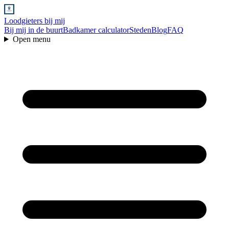
Loodgieters bij mij
Bij mij in de buurt
Badkamer calculator
Steden
Blog
FAQ
Open menu