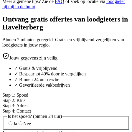
Meer algemene tips? Zie de
FAQ
of zoek op locatie via
loodgieter
bij mij in de buurt
.
Ontvang gratis offertes van loodgieters in
Havelterberg
Binnen 2 minuten geregeld. Gratis en vrijblijvend vergelijken van
loodgieters in jouw regio.
Jouw gegevens zijn veilig
✓ Gratis & vrijblijvend
✓ Bespaar tot 40% door te vergelijken
✓ Binnen 24 uur reactie
✓ Geverifieerde vakbedrijven
Stap
1
:
Spoed
Stap
2
:
Klus
Stap
3
:
Adres
Stap
4
:
Contact
Is het spoed? (binnen 24 uur)
Ja
Nee