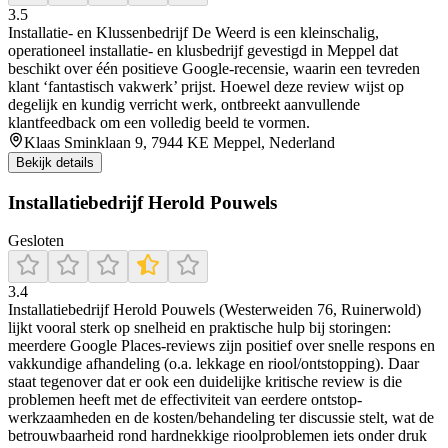
3.5
Installatie‑ en Klussenbedrijf De Weerd is een kleinschalig,
operationeel installatie‑ en klusbedrijf gevestigd in Meppel dat
beschikt over één positieve Google-recensie, waarin een tevreden
klant ‘fantastisch vakwerk’ prijst. Hoewel deze review wijst op
degelijk en kundig verricht werk, ontbreekt aanvullende
klantfeedback om een volledig beeld te vormen.
Klaas Sminklaan 9, 7944 KE Meppel, Nederland
Bekijk details
Installatiebedrijf Herold Pouwels
Gesloten
3.4
Installatiebedrijf Herold Pouwels (Westerweiden 76, Ruinerwold)
lijkt vooral sterk op snelheid en praktische hulp bij storingen:
meerdere Google Places-reviews zijn positief over snelle respons en
vakkundige afhandeling (o.a. lekkage en riool/ontstopping). Daar
staat tegenover dat er ook een duidelijke kritische review is die
problemen heeft met de effectiviteit van eerdere ontstop-
werkzaamheden en de kosten/behandeling ter discussie stelt, wat de
betrouwbaarheid rond hardnekkige rioolproblemen iets onder druk