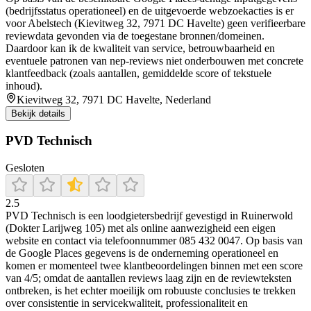
(bedrijfsstatus operationeel) en de uitgevoerde webzoekacties is er
voor Abelstech (Kievitweg 32, 7971 DC Havelte) geen verifieerbare
reviewdata gevonden via de toegestane bronnen/domeinen.
Daardoor kan ik de kwaliteit van service, betrouwbaarheid en
eventuele patronen van nep-reviews niet onderbouwen met concrete
klantfeedback (zoals aantallen, gemiddelde score of tekstuele
inhoud).
Kievitweg 32, 7971 DC Havelte, Nederland
Bekijk details
PVD Technisch
Gesloten
2.5
PVD Technisch is een loodgietersbedrijf gevestigd in Ruinerwold
(Dokter Larijweg 105) met als online aanwezigheid een eigen
website en contact via telefoonnummer 085 432 0047. Op basis van
de Google Places gegevens is de onderneming operationeel en
komen er momenteel twee klantbeoordelingen binnen met een score
van 4/5; omdat de aantallen reviews laag zijn en de reviewteksten
ontbreken, is het echter moeilijk om robuuste conclusies te trekken
over consistentie in servicekwaliteit, professionaliteit en