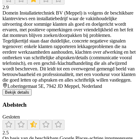
2.9
Domein Installatietechniek BV (Meppel) is volgens de beschikbare
klantreviews een installatiebedrijf waar de vakinhoudelijke
uitvoering door sommige klanten als goed en doelgericht wordt
ervaren, met positieve opmerkingen over vriendelijkheid en het feit
dat monteurs blijven zoeken/doorpakken bij problemen.
Tegelijkertijd staan daar duidelijke, concrete negatieve signalen
tegenover: enkele klanten rapporteren lekkageproblemen die na
eerdere werkzaamheden aanhouden, klachten over afwerking en het
ontbreken van schriftelijke afspraken/details (communicatie vooral
telefonisch), en een geschil-/klachtafhandeling die als afwijzend
wordt beschreven. Dit leidt tot een overwegend gemengd beeld van
betrouwbaarheid en professionaliteit, met een voorkeur voor klanten
die goed letten op afspraken en alles schriftelijk willen vastleggen.
Loberingemaat 5E, 7942 JD Meppel, Nederland
Bekijk details
Abelstech
Gesloten
2.5
Op basis van de beschikbare Google Places-achtige inputgegevens