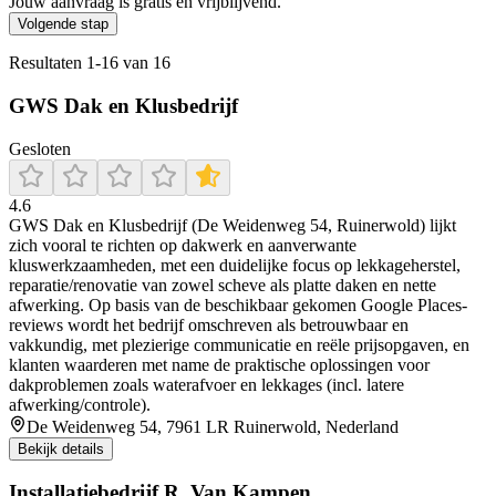
Jouw aanvraag is gratis en vrijblijvend.
Volgende stap
Resultaten
1
-
16
van
16
GWS Dak en Klusbedrijf
Gesloten
4.6
GWS Dak en Klusbedrijf (De Weidenweg 54, Ruinerwold) lijkt
zich vooral te richten op dakwerk en aanverwante
kluswerkzaamheden, met een duidelijke focus op lekkageherstel,
reparatie/renovatie van zowel scheve als platte daken en nette
afwerking. Op basis van de beschikbaar gekomen Google Places-
reviews wordt het bedrijf omschreven als betrouwbaar en
vakkundig, met plezierige communicatie en reële prijsopgaven, en
klanten waarderen met name de praktische oplossingen voor
dakproblemen zoals waterafvoer en lekkages (incl. latere
afwerking/controle).
De Weidenweg 54, 7961 LR Ruinerwold, Nederland
Bekijk details
Installatiebedrijf R. Van Kampen