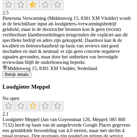
2.5
Pietersma Verwarming (Middenweg 15, 8381 XM Vledder) wordt
in de beschikbare input als loodgieters-/verwarmingsbedrijf
gelabeld, maar in de doorzochte bronnen kon ik geen (recent)
verifieerbare klantbeoordelingen terugvinden die expliciet aan dit
specifieke bedrijf en adres zijn gekoppeld. Daardoor kan ik de
kwaliteit en betrouwbaarheid op basis van reviews niet goed
inschatten en start ik neutraal: er zijn geen concrete negatieve
signalen gevonden, maar door het ontbreken van bevestigde
reviewdata blijft de onderbouwing beperkt.
Middenweg 15, 8381 XM Vledder, Nederland
Bekijk details
Loodgieter Meppel
Nu open
2.1
Loodgieter Meppel (Jan van Goyenstraat 126, Meppel; 085 800
7132) heeft op basis van de aangeleverde Google Places gegevens
een gemiddelde beoordeling van 4,0 sterren, maar met slechts 4
totaal reviews. Drie recensies zijn positief en prijzen de service,