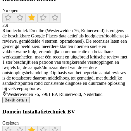
Nu open
2.9
Riooltechniek Drenthe (Westerweiden 76, Ruinerwold) is volgens
de beschikbare Google Places data actief als loodgieter/riooldienst (4
reviews, gemiddelde 4 sterren, operationeel). De recensies laten een
gemengd beeld zien: meerdere klanten noemen snelle en
vakbekwame hulp, vriendelijke communicatie en betaalbare
werkzaamheden, maar één recent en uitgebreid kritische review met
1 ster beschrijft een patroon van terugkerende verstoppingen en
twijfels bij de aanpak/duurzaamheid van de eerdere
ontstoppingsbehandeling. Op basis van het beperkte aantal reviews
is de totaalscore daarom middelhoog tot gematigd, met duidelijke
aandachtspunten rond consistente diagnose en duurzame oplossing
bij vet/zeep-opbouw.
Westerweiden 76, 7961 EA Ruinerwold, Nederland
Bekijk details
Domein Installatietechniek BV
Gesloten