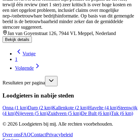
terwijl één review (met 1 ster) zeer kritisch is over hoge kosten en
een niet opgelost probleem, inclusief claims over mogelijke
nep-/onbetrouwbare bedrijfsinformatie. Op basis van dit gemengde
beeld is de betrouwbaarheid minder zeker dan de gemiddelde
sterscore suggereert.
Jan van Goyenstraat 126, 7944 VL Meppel, Nederland
Bekijk details
Vorige
1
Volgende
Resultaten per pagina
Loodgieters in nabije steden
Onna
(
1
km)
Darp
(
2
km)
Kallenkote
(
2
km)
Havelte
(
4
km)
Steenwijk
(
4
km)
Nijeveen
(
5
km)
Zuidveen
(
5
km)
De Bult
(
6
km)
Tuk
(
6
km)
©
2026
Loodgieters bij mij. Alle rechten voorbehouden.
Over ons
FAQ
Contact
Privacybeleid