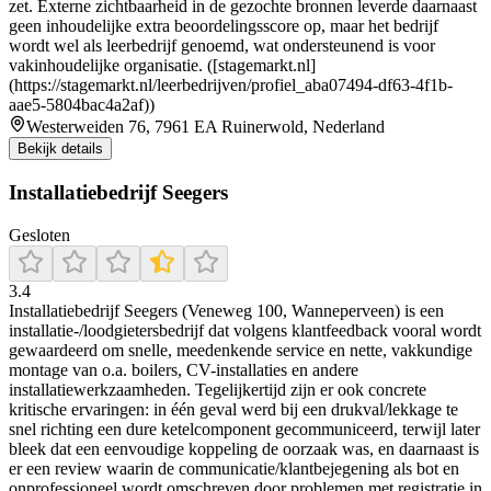
zet. Externe zichtbaarheid in de gezochte bronnen leverde daarnaast
geen inhoudelijke extra beoordelingsscore op, maar het bedrijf
wordt wel als leerbedrijf genoemd, wat ondersteunend is voor
vakinhoudelijke organisatie. ([stagemarkt.nl]
(https://stagemarkt.nl/leerbedrijven/profiel_aba07494-df63-4f1b-
aae5-5804bac4a2af))
Westerweiden 76, 7961 EA Ruinerwold, Nederland
Bekijk details
Installatiebedrijf Seegers
Gesloten
3.4
Installatiebedrijf Seegers (Veneweg 100, Wanneperveen) is een
installatie-/loodgietersbedrijf dat volgens klantfeedback vooral wordt
gewaardeerd om snelle, meedenkende service en nette, vakkundige
montage van o.a. boilers, CV-installaties en andere
installatiewerkzaamheden. Tegelijkertijd zijn er ook concrete
kritische ervaringen: in één geval werd bij een drukval/lekkage te
snel richting een dure ketelcomponent gecommuniceerd, terwijl later
bleek dat een eenvoudige koppeling de oorzaak was, en daarnaast is
er een review waarin de communicatie/klantbejegening als bot en
onprofessioneel wordt omschreven door problemen met registratie in