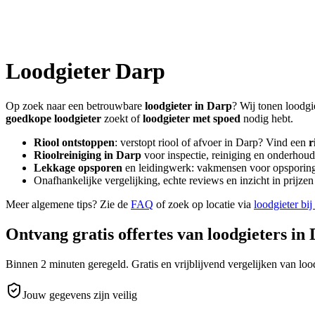
Loodgieter
Darp
Op zoek naar een betrouwbare
loodgieter in
Darp
? Wij tonen loodgi
goedkope loodgieter
zoekt of
loodgieter met spoed
nodig hebt.
Riool ontstoppen
: verstopt riool of afvoer in
Darp
? Vind een
r
Rioolreiniging in
Darp
voor inspectie, reiniging en onderhoud 
Lekkage opsporen
en leidingwerk: vakmensen voor opsporing 
Onafhankelijke vergelijking, echte reviews en inzicht in prijz
Meer algemene tips? Zie de
FAQ
of zoek op locatie via
loodgieter bij
Ontvang gratis offertes van loodgieters in
Binnen 2 minuten geregeld. Gratis en vrijblijvend vergelijken van lood
Jouw gegevens zijn veilig