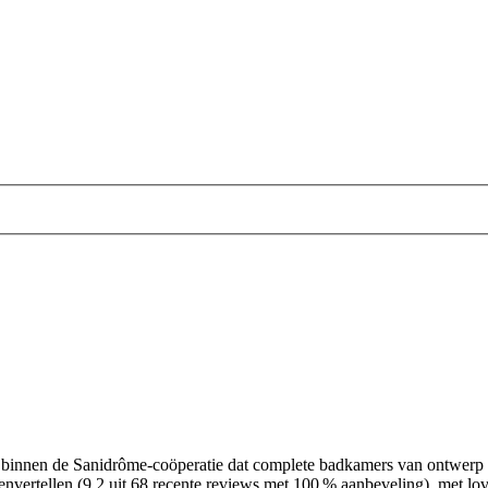
f binnen de Sanidrôme-coöperatie dat complete badkamers van ontwerp tot
tenvertellen (9,2 uit 68 recente reviews met 100 % aanbeveling), met l