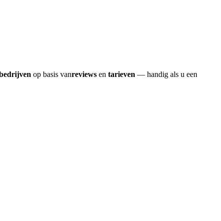
sbedrijven
op basis van
reviews
en
tarieven
— handig als u een