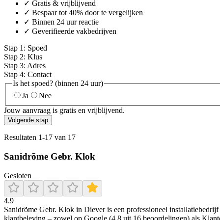
✓ Gratis & vrijblijvend
✓ Bespaar tot 40% door te vergelijken
✓ Binnen 24 uur reactie
✓ Geverifieerde vakbedrijven
Stap
1
:
Spoed
Stap
2
:
Klus
Stap
3
:
Adres
Stap
4
:
Contact
Is het spoed? (binnen 24 uur)
Ja
Nee
Jouw aanvraag is gratis en vrijblijvend.
Volgende stap
Resultaten
1
-
17
van
17
Sanidrõme Gebr. Klok
Gesloten
4.9
Sanidrõme Gebr. Klok in Diever is een professioneel installatiebedrij
klantbeleving – zowel op Google (4,8 uit 16 beoordelingen) als Klan