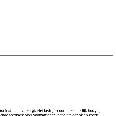
 installatie verzorgt. Het bedrijf scoort uitzonderlijk hoog op
ovende feedback over vakmanschap, nette uitvoering en goede