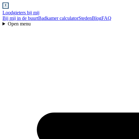
Loodgieters bij mij
Bij mij in de buurt
Badkamer calculator
Steden
Blog
FAQ
Open menu