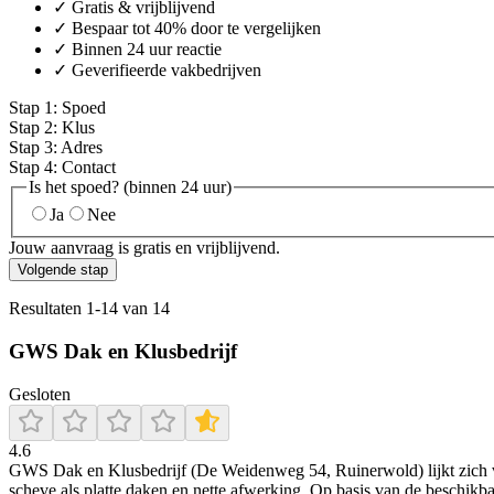
✓ Gratis & vrijblijvend
✓ Bespaar tot 40% door te vergelijken
✓ Binnen 24 uur reactie
✓ Geverifieerde vakbedrijven
Stap
1
:
Spoed
Stap
2
:
Klus
Stap
3
:
Adres
Stap
4
:
Contact
Is het spoed? (binnen 24 uur)
Ja
Nee
Jouw aanvraag is gratis en vrijblijvend.
Volgende stap
Resultaten
1
-
14
van
14
GWS Dak en Klusbedrijf
Gesloten
4.6
GWS Dak en Klusbedrijf (De Weidenweg 54, Ruinerwold) lijkt zich vo
scheve als platte daken en nette afwerking. Op basis van de beschik