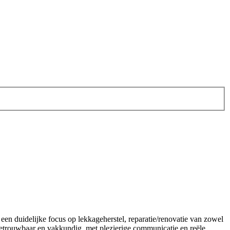
 duidelijke focus op lekkageherstel, reparatie/renovatie van zowel
betrouwbaar en vakkundig, met plezierige communicatie en reële