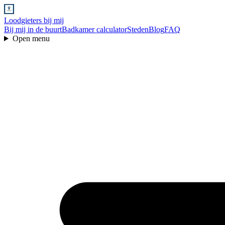
Loodgieters bij mij
Bij mij in de buurt
Badkamer calculator
Steden
Blog
FAQ
Open menu