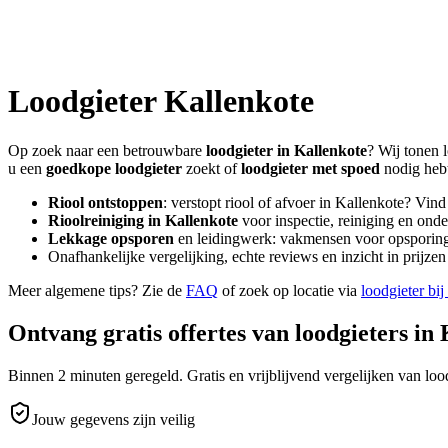
Loodgieter
Kallenkote
Op zoek naar een betrouwbare
loodgieter in
Kallenkote
? Wij tonen 
u een
goedkope loodgieter
zoekt of
loodgieter met spoed
nodig heb
Riool ontstoppen
: verstopt riool of afvoer in
Kallenkote
? Vind
Rioolreiniging in
Kallenkote
voor inspectie, reiniging en onde
Lekkage opsporen
en leidingwerk: vakmensen voor opsporing 
Onafhankelijke vergelijking, echte reviews en inzicht in prijz
Meer algemene tips? Zie de
FAQ
of zoek op locatie via
loodgieter bij
Ontvang gratis offertes van loodgieters in
Binnen 2 minuten geregeld. Gratis en vrijblijvend vergelijken van lood
Jouw gegevens zijn veilig