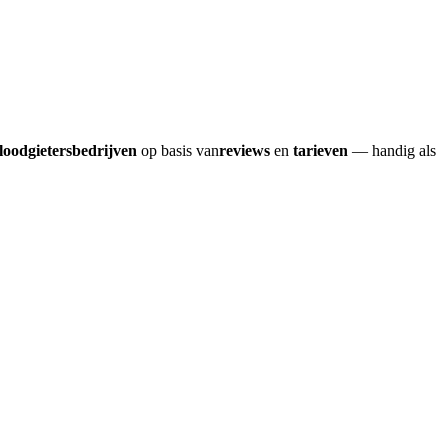
loodgietersbedrijven
op basis van
reviews
en
tarieven
— handig als