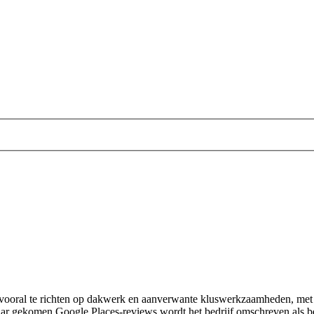
oral te richten op dakwerk en aanverwante kluswerkzaamheden, met een
baar gekomen Google Places-reviews wordt het bedrijf omschreven als 