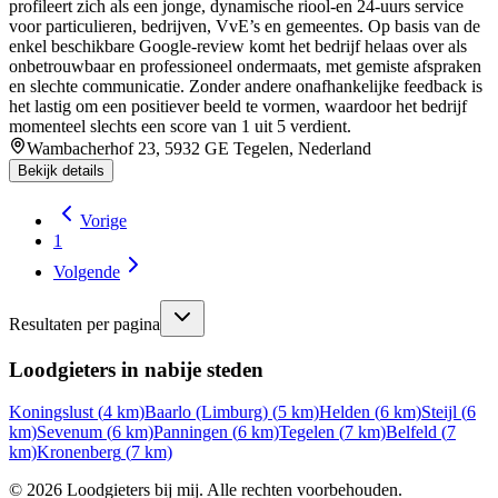
profileert zich als een jonge, dynamische riool‑en 24‑uurs service
voor particulieren, bedrijven, VvE’s en gemeentes. Op basis van de
enkel beschikbare Google‑review komt het bedrijf helaas over als
onbetrouwbaar en professioneel ondermaats, met gemiste afspraken
en slechte communicatie. Zonder andere onafhankelijke feedback is
het lastig om een positiever beeld te vormen, waardoor het bedrijf
momenteel slechts een score van 1 uit 5 verdient.
Wambacherhof 23, 5932 GE Tegelen, Nederland
Bekijk details
Vorige
1
Volgende
Resultaten per pagina
Loodgieters in nabije steden
Koningslust
(
4
km)
Baarlo (Limburg)
(
5
km)
Helden
(
6
km)
Steijl
(
6
km)
Sevenum
(
6
km)
Panningen
(
6
km)
Tegelen
(
7
km)
Belfeld
(
7
km)
Kronenberg
(
7
km)
©
2026
Loodgieters bij mij. Alle rechten voorbehouden.