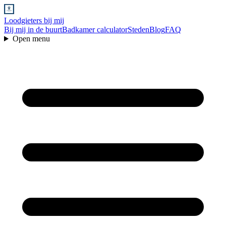
Loodgieters bij mij
Bij mij in de buurt
Badkamer calculator
Steden
Blog
FAQ
Open menu