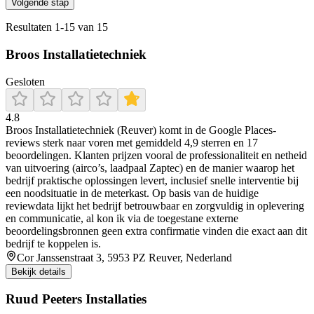
Volgende stap
Resultaten
1
-
15
van
15
Broos Installatietechniek
Gesloten
4.8
Broos Installatietechniek (Reuver) komt in de Google Places-
reviews sterk naar voren met gemiddeld 4,9 sterren en 17
beoordelingen. Klanten prijzen vooral de professionaliteit en netheid
van uitvoering (airco’s, laadpaal Zaptec) en de manier waarop het
bedrijf praktische oplossingen levert, inclusief snelle interventie bij
een noodsituatie in de meterkast. Op basis van de huidige
reviewdata lijkt het bedrijf betrouwbaar en zorgvuldig in oplevering
en communicatie, al kon ik via de toegestane externe
beoordelingsbronnen geen extra confirmatie vinden die exact aan dit
bedrijf te koppelen is.
Cor Janssenstraat 3, 5953 PZ Reuver, Nederland
Bekijk details
Ruud Peeters Installaties