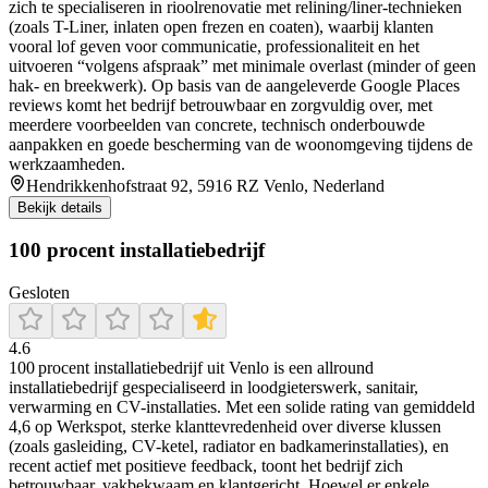
zich te specialiseren in rioolrenovatie met relining/liner-technieken
(zoals T-Liner, inlaten open frezen en coaten), waarbij klanten
vooral lof geven voor communicatie, professionaliteit en het
uitvoeren “volgens afspraak” met minimale overlast (minder of geen
hak- en breekwerk). Op basis van de aangeleverde Google Places
reviews komt het bedrijf betrouwbaar en zorgvuldig over, met
meerdere voorbeelden van concrete, technisch onderbouwde
aanpakken en goede bescherming van de woonomgeving tijdens de
werkzaamheden.
Hendrikkenhofstraat 92, 5916 RZ Venlo, Nederland
Bekijk details
100 procent installatiebedrijf
Gesloten
4.6
100 procent installatiebedrijf uit Venlo is een allround
installatiebedrijf gespecialiseerd in loodgieterswerk, sanitair,
verwarming en CV-installaties. Met een solide rating van gemiddeld
4,6 op Werkspot, sterke klanttevredenheid over diverse klussen
(zoals gasleiding, CV-ketel, radiator en badkamerinstallaties), en
recent actief met positieve feedback, toont het bedrijf zich
betrouwbaar, vakbekwaam en klantgericht. Hoewel er enkele