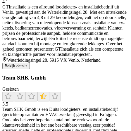
4.1
GTInstallatie is een allround loodgieters- en installatiebedrijf uit
Venlo, gevestigd aan de Waterleidingsingel 28. Met een uitstekende
Google-rating van 4,8 uit 29 beoordelingen, valt het op door snelle,
nette uitvoering van uiteenlopende klussen zoals installatie van cv-
ketels, badkamerrenovaties, vloerverwarming en sanitair. Klanten
prijzen de professionele aanpak, heldere communicatie en
betrouwbaarheid, terwijl één kritische recensie duidt op mogelijke
aandachtspunten bij montage en terugkerende lekkages. Over het
geheel genomen presenteert GTInstallatie zich als een competente
en klantgerichte partner voor installatieprojecten.
Waterleidingsingel 28, 5915 VX Venlo, Nederland
Bekijk details
Team SHK Gmbh
Gesloten
3.5
Team SHK Gmbh is een Duits loodgieters- en installatiebedrijf
(gerichte op sanitair en HVAC-werken) gevestigd in Brüggen.
Ondanks het zeer beperkte aantal online reviews wordt de
klanttevredenheid in het ene beschikbare verslag zeer positief
ervaren: snelle, nette en professionele uitvoering, met flexibele