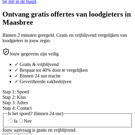
bij mij in de buurt
.
Ontvang gratis offertes van loodgieters in
Maasbree
Binnen 2 minuten geregeld. Gratis en vrijblijvend vergelijken van
loodgieters in jouw regio.
Jouw gegevens zijn veilig
✓ Gratis & vrijblijvend
✓ Bespaar tot 40% door te vergelijken
✓ Binnen 24 uur reactie
✓ Geverifieerde vakbedrijven
Stap
1
:
Spoed
Stap
2
:
Klus
Stap
3
:
Adres
Stap
4
:
Contact
Is het spoed? (binnen 24 uur)
Ja
Nee
Jouw aanvraag is gratis en vrijblijvend.