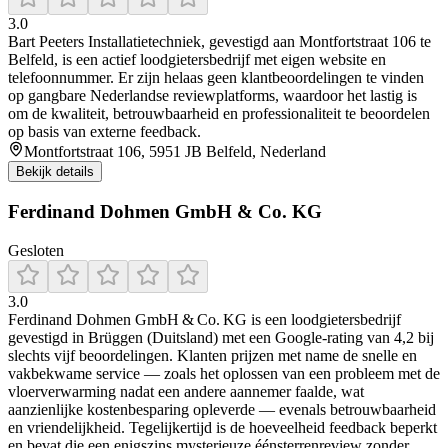
3.0
Bart Peeters Installatietechniek, gevestigd aan Montfortstraat 106 te
Belfeld, is een actief loodgietersbedrijf met eigen website en
telefoonnummer. Er zijn helaas geen klantbeoordelingen te vinden
op gangbare Nederlandse reviewplatforms, waardoor het lastig is
om de kwaliteit, betrouwbaarheid en professionaliteit te beoordelen
op basis van externe feedback.
Montfortstraat 106, 5951 JB Belfeld, Nederland
Bekijk details
Ferdinand Dohmen GmbH & Co. KG
Gesloten
3.0
Ferdinand Dohmen GmbH & Co. KG is een loodgietersbedrijf
gevestigd in Brüggen (Duitsland) met een Google-rating van 4,2 bij
slechts vijf beoordelingen. Klanten prijzen met name de snelle en
vakbekwame service — zoals het oplossen van een probleem met de
vloerverwarming nadat een andere aannemer faalde, wat
aanzienlijke kostenbesparing opleverde — evenals betrouwbaarheid
en vriendelijkheid. Tegelijkertijd is de hoeveelheid feedback beperkt
en bevat die een enigszins mysterieuze éénsterrenreview zonder