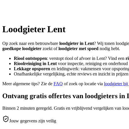
Loodgieter
Lent
Op zoek naar een betrouwbare
loodgieter in
Lent
? Wij tonen loodgie
goedkope loodgieter
zoekt of
loodgieter met spoed
nodig hebt.
Riool ontstoppen
: verstopt riool of afvoer in
Lent
? Vind een
r
Rioolreiniging in
Lent
voor inspectie, reiniging en onderhoud 
Lekkage opsporen
en leidingwerk: vakmensen voor opsporing 
Onafhankelijke vergelijking, echte reviews en inzicht in prijz
Meer algemene tips? Zie de
FAQ
of zoek op locatie via
loodgieter bij
Ontvang gratis offertes van loodgieters in
Binnen 2 minuten geregeld. Gratis en vrijblijvend vergelijken van lood
Jouw gegevens zijn veilig