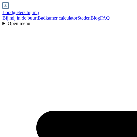
Loodgieters bij mij
Bij mij in de buurt
Badkamer calculator
Steden
Blog
FAQ
Open menu