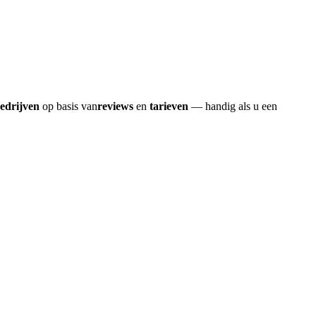
bedrijven
op basis van
reviews
en
tarieven
— handig als u een