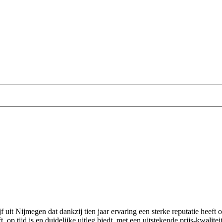
rijf uit Nijmegen dat dankzij tien jaar ervaring een sterke reputatie he
 op tijd is en duidelijke uitleg biedt, met een uitstekende prijs‑kwalite