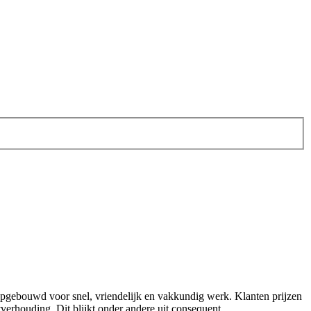
eft opgebouwd voor snel, vriendelijk en vakkundig werk. Klanten prijzen
itverhouding. Dit blijkt onder andere uit consequent