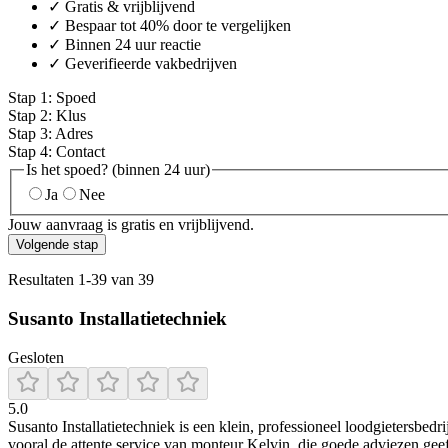
✓ Gratis & vrijblijvend
✓ Bespaar tot 40% door te vergelijken
✓ Binnen 24 uur reactie
✓ Geverifieerde vakbedrijven
Stap
1
:
Spoed
Stap
2
:
Klus
Stap
3
:
Adres
Stap
4
:
Contact
Is het spoed? (binnen 24 uur)
Ja
Nee
Jouw aanvraag is gratis en vrijblijvend.
Volgende stap
Resultaten
1
-
39
van
39
Susanto Installatietechniek
Gesloten
5.0
Susanto Installatietechniek is een klein, professioneel loodgietersbed
vooral de attente service van monteur Kelvin, die goede adviezen geeft,