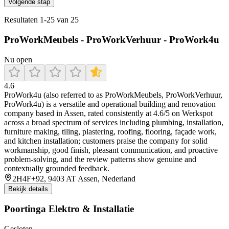
Volgende stap
Resultaten
1
-
25
van
25
ProWorkMeubels - ProWorkVerhuur - ProWork4u
Nu open
4.6
ProWork4u (also referred to as ProWorkMeubels, ProWorkVerhuur,
ProWork4u) is a versatile and operational building and renovation
company based in Assen, rated consistently at 4.6/5 on Werkspot
across a broad spectrum of services including plumbing, installation,
furniture making, tiling, plastering, roofing, flooring, façade work,
and kitchen installation; customers praise the company for solid
workmanship, good finish, pleasant communication, and proactive
problem-solving, and the review patterns show genuine and
contextually grounded feedback.
2H4F+92, 9403 AT Assen, Nederland
Bekijk details
Poortinga Elektro & Installatie
Gesloten