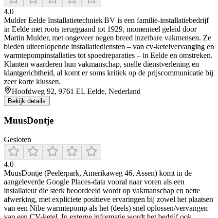
4.0
Mulder Eelde Installatietechniek BV is een familie‑installatiebedrijf
in Eelde met roots teruggaand tot 1929, momenteel geleid door
Martin Mulder, met ongeveer negen breed inzetbare vakmensen. Ze
bieden uiteenlopende installatiediensten – van cv‑ketelvervanging en
warmtepompinstallaties tot spoedreparaties – in Eelde en omstreken.
Klanten waarderen hun vakmanschap, snelle dienstverlening en
klantgerichtheid, al komt er soms kritiek op de prijscommunicatie bij
zeer korte klussen.
Hoofdweg 92, 9761 EL Eelde, Nederland
Bekijk details
MuusDontje
Gesloten
4.0
MuusDontje (Peelerpark, Amerikaweg 46, Assen) komt in de
aangeleverde Google Places-data vooral naar voren als een
installateur die sterk beoordeeld wordt op vakmanschap en nette
afwerking, met expliciete positieve ervaringen bij zowel het plaatsen
van een Nibe warmtepomp als het (deels) snel oplossen/vervangen
van een CV-ketel. In externe informatie wordt het bedrijf ook