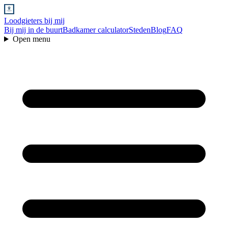
Loodgieters bij mij
Bij mij in de buurt
Badkamer calculator
Steden
Blog
FAQ
Open menu