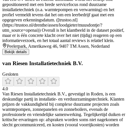
gepositioneerd met een brede servicefocus rond duurzame
installatietechniek (o.a. warmtepompen en verwarming) en het
profiel vermeldt tevens dat het om een leerbedrijf gaat met een
opgegeven erkenningsdatum. ([trustoo.nl]
(https://trustoo.nl/drenthe/assen/loodgieter/muusdontje/?
utm_source=openai)) Overall is het klantbeeld in de dataset positief,
maar er is één concrete klacht over het niet (tijdig) reageren op een
informatieverzoek, en het totaal aantal reviews is relatief klein.
Peelerpark, Amerikaweg 46, 9407 TM Assen, Nederland
Bekijk details
van Riesen Installatietechniek B.V.
Gesloten
4.0
Van Riesen Installatietechniek B.V., gevestigd in Roden, is een
deskundige partij in installatie- en verduurzamingstechniek. Klanten
prijzen de vakkundigheid bij complexe duurzame projecten zoals
warmtepompen, zonnepanelen en zonneboilers, evenals de
professionele en vriendelijke samenwerking. Tegelijkertijd duiken er
kritische ervaringen op: afspraken worden soms niet nagekomen of
slecht gecommuniceerd, en kosten (vooral voorrijkosten) worden