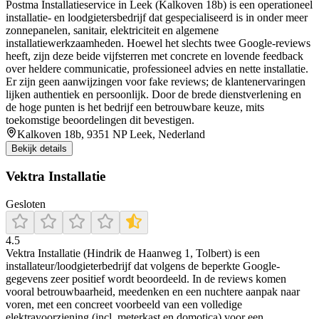
Postma Installatieservice in Leek (Kalkoven 18b) is een operationeel
installatie‑ en loodgietersbedrijf dat gespecialiseerd is in onder meer
zonnepanelen, sanitair, elektriciteit en algemene
installatiewerkzaamheden. Hoewel het slechts twee Google‑reviews
heeft, zijn deze beide vijfsterren met concrete en lovende feedback
over heldere communicatie, professioneel advies en nette installatie.
Er zijn geen aanwijzingen voor fake reviews; de klantenervaringen
lijken authentiek en persoonlijk. Door de brede dienstverlening en
de hoge punten is het bedrijf een betrouwbare keuze, mits
toekomstige beoordelingen dit bevestigen.
Kalkoven 18b, 9351 NP Leek, Nederland
Bekijk details
Vektra Installatie
Gesloten
4.5
Vektra Installatie (Hindrik de Haanweg 1, Tolbert) is een
installateur/loodgieterbedrijf dat volgens de beperkte Google-
gegevens zeer positief wordt beoordeeld. In de reviews komen
vooral betrouwbaarheid, meedenken en een nuchtere aanpak naar
voren, met een concreet voorbeeld van een volledige
elektravoorziening (incl. meterkast en domotica) voor een