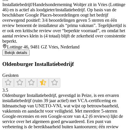
Installatiebedrijf/Handelsonderneming Woltjer zit in Vries (Lottinge
46) en is actief als loodgieter/installatiebedrijf. Op basis van de
beschikbare Google Places-beoordelingen oogt het bedrijf
overwegend positief: 3/4 beoordelingen geven 5 sterren en één
review benoemt de installateur als “prima vakman”. Tegelijkertijd is
er ook een kritische review over “beperkte voorraad”, en omdat het
aantal reviews klein is (4 totaal) blijft de zekerheid over consistentie
beperkt.
Lottinge 46, 9481 GZ Vries, Nederland
Bekijk details
Oldenburger Installatiebedrijf
Gesloten
3.5
Oldenburger Installatiebedrijf, gevestigd in Peize, is een ervaren
installatiebedrijf (ruim 39 jaar actief) met VCA-certificering en
lidmaatschap van UNETO‑VNI, wat wijst op betrouwbaarheid,
vakkennis en aandacht voor veiligheid. Met meerdere 5‑sterren
Google‑recensies en een Google‑score van 4,2 (6 reviews) lijkt de
service over het algemeen goed gewaardeerd. Een punt van
verbetering is de bereikbaarheid buiten kantooruren; één review