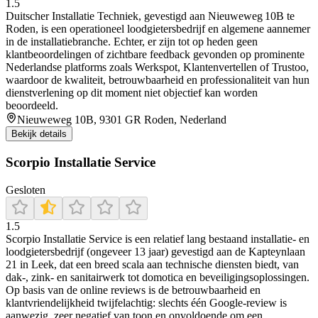
1.5
Duitscher Installatie Techniek, gevestigd aan Nieuweweg 10B te
Roden, is een operationeel loodgietersbedrijf en algemene aannemer
in de installatiebranche. Echter, er zijn tot op heden geen
klantbeoordelingen of zichtbare feedback gevonden op prominente
Nederlandse platforms zoals Werkspot, Klantenvertellen of Trustoo,
waardoor de kwaliteit, betrouwbaarheid en professionaliteit van hun
dienstverlening op dit moment niet objectief kan worden
beoordeeld.
Nieuweweg 10B, 9301 GR Roden, Nederland
Bekijk details
Scorpio Installatie Service
Gesloten
1.5
Scorpio Installatie Service is een relatief lang bestaand installatie‑ en
loodgietersbedrijf (ongeveer 13 jaar) gevestigd aan de Kapteynlaan
21 in Leek, dat een breed scala aan technische diensten biedt, van
dak‑, zink‑ en sanitairwerk tot domotica en beveiligingsoplossingen.
Op basis van de online reviews is de betrouwbaarheid en
klantvriendelijkheid twijfelachtig: slechts één Google‑review is
aanwezig, zeer negatief van toon en onvoldoende om een