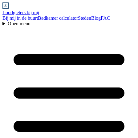
Loodgieters bij mij
Bij mij in de buurt
Badkamer calculator
Steden
Blog
FAQ
Open menu