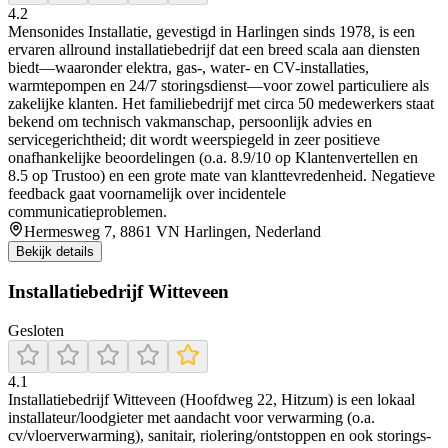
4.2
Mensonides Installatie, gevestigd in Harlingen sinds 1978, is een
ervaren allround installatiebedrijf dat een breed scala aan diensten
biedt—waaronder elektra, gas-, water- en CV-installaties,
warmtepompen en 24/7 storingsdienst—voor zowel particuliere als
zakelijke klanten. Het familiebedrijf met circa 50 medewerkers staat
bekend om technisch vakmanschap, persoonlijk advies en
servicegerichtheid; dit wordt weerspiegeld in zeer positieve
onafhankelijke beoordelingen (o.a. 8.9/10 op Klantenvertellen en
8.5 op Trustoo) en een grote mate van klanttevredenheid. Negatieve
feedback gaat voornamelijk over incidentele
communicatieproblemen.
Hermesweg 7, 8861 VN Harlingen, Nederland
Bekijk details
Installatiebedrijf Witteveen
Gesloten
4.1
Installatiebedrijf Witteveen (Hoofdweg 22, Hitzum) is een lokaal
installateur/loodgieter met aandacht voor verwarming (o.a.
cv/vloerverwarming), sanitair, riolering/ontstoppen en ook storings-