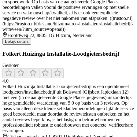
en spoedwerk. Op basis van de aangeleverde Google Places
beoordelingen vallen vooral de positieve ervaringen op met snelle
service en vakmanschap/kwaliteit, al is er ook één expliciete
negatieve review over het niet nakomen van afspraken. ([trustoo.nl]
(https://trustoo.nl/friesland/hitzum/airco-installateur/installatiebedrijf-
witteveen/?utm_source=openai))
Hoofdweg 22, 8805 TG Hitzum, Nederland
Bekijk details
Folkert Huizinga Installatie-Loodgietersbedrijf
Gesloten
4.0
Folkert Huizinga Installatie-Loodgietersbedrijf is een operationeel
loodgieters/installatiebedrijf uit Bolsward (Gijsbert Japicxlaan 12)
met een (in de aangeleverde Google Places-gegevens) uitzonderlijk
hoge gemiddelde waardering van 5,0 op basis van 3 reviews. Op
basis van alleen deze kleine set klantenbeoordelingen lijkt de service
goed beoordeeld, maar doordat de reviewteksten ontbreken en het
aantal reviews beperkt is, is het lastig om betrouwbaarheid en
professionaliteit robuust te onderbouwen met concrete, verifieerbare
ervaringen.
Gijsbert Japicxlaan 12, 8701 DV Bolsward, Nederland