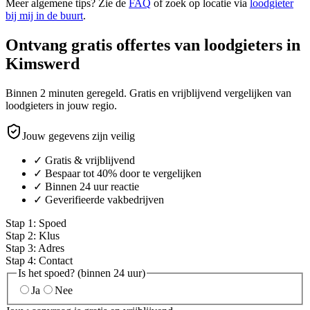
Meer algemene tips? Zie de
FAQ
of zoek op locatie via
loodgieter
bij mij in de buurt
.
Ontvang gratis offertes van loodgieters in
Kimswerd
Binnen 2 minuten geregeld. Gratis en vrijblijvend vergelijken van
loodgieters in jouw regio.
Jouw gegevens zijn veilig
✓ Gratis & vrijblijvend
✓ Bespaar tot 40% door te vergelijken
✓ Binnen 24 uur reactie
✓ Geverifieerde vakbedrijven
Stap
1
:
Spoed
Stap
2
:
Klus
Stap
3
:
Adres
Stap
4
:
Contact
Is het spoed? (binnen 24 uur)
Ja
Nee