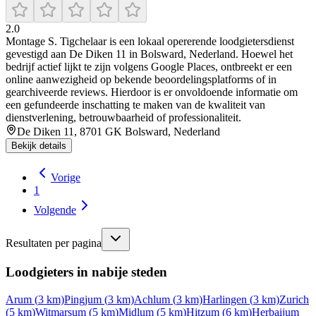
2.0
Montage S. Tigchelaar is een lokaal opererende loodgietersdienst
gevestigd aan De Diken 11 in Bolsward, Nederland. Hoewel het
bedrijf actief lijkt te zijn volgens Google Places, ontbreekt er een
online aanwezigheid op bekende beoordelingsplatforms of in
gearchiveerde reviews. Hierdoor is er onvoldoende informatie om
een gefundeerde inschatting te maken van de kwaliteit van
dienstverlening, betrouwbaarheid of professionaliteit.
De Diken 11, 8701 GK Bolsward, Nederland
Bekijk details
Vorige
1
Volgende
Resultaten per pagina
Loodgieters in nabije steden
Arum
(
3
km)
Pingjum
(
3
km)
Achlum
(
3
km)
Harlingen
(
3
km)
Zurich
(
5
km)
Witmarsum
(
5
km)
Midlum
(
5
km)
Hitzum
(
6
km)
Herbaijum