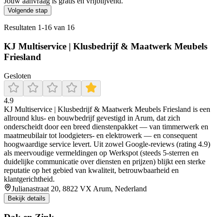
Jouw aanvraag is gratis en vrijblijvend.
Volgende stap
Resultaten
1
-
16
van
16
KJ Multiservice | Klusbedrijf & Maatwerk Meubels
Friesland
Gesloten
4.9
KJ Multiservice | Klusbedrijf & Maatwerk Meubels Friesland is een
allround klus- en bouwbedrijf gevestigd in Arum, dat zich
onderscheidt door een breed dienstenpakket — van timmerwerk en
maatmeubilair tot loodgieters- en elektrowerk — en consequent
hoogwaardige service levert. Uit zowel Google‑reviews (rating 4.9)
als meervoudige vermeldingen op Werkspot (steeds 5‑sterren en
duidelijke communicatie over diensten en prijzen) blijkt een sterke
reputatie op het gebied van kwaliteit, betrouwbaarheid en
klantgerichtheid.
Julianastraat 20, 8822 VX Arum, Nederland
Bekijk details