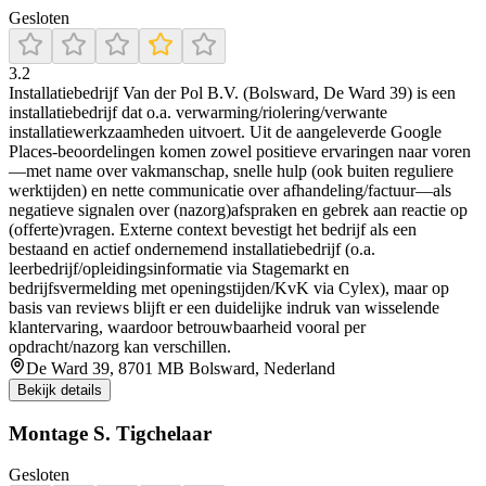
Gesloten
3.2
Installatiebedrijf Van der Pol B.V. (Bolsward, De Ward 39) is een
installatiebedrijf dat o.a. verwarming/riolering/verwante
installatiewerkzaamheden uitvoert. Uit de aangeleverde Google
Places-beoordelingen komen zowel positieve ervaringen naar voren
—met name over vakmanschap, snelle hulp (ook buiten reguliere
werktijden) en nette communicatie over afhandeling/factuur—als
negatieve signalen over (nazorg)afspraken en gebrek aan reactie op
(offerte)vragen. Externe context bevestigt het bedrijf als een
bestaand en actief ondernemend installatiebedrijf (o.a.
leerbedrijf/opleidingsinformatie via Stagemarkt en
bedrijfsvermelding met openingstijden/KvK via Cylex), maar op
basis van reviews blijft er een duidelijke indruk van wisselende
klantervaring, waardoor betrouwbaarheid vooral per
opdracht/nazorg kan verschillen.
De Ward 39, 8701 MB Bolsward, Nederland
Bekijk details
Montage S. Tigchelaar
Gesloten