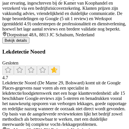
jaar ervaring, ingeschreven bij de Kamer van Koophandel en
verzekerd via een bedrijfsrisicoverzekering. Klanten prijzen zijn
vakkundig advies, vriendelijkheid en duidelijke communicatie. De
hoge beoordelingen op Google (5 uit 1 review) en Werkspot
(gemiddeld 4.9) onderstrepen de professionaliteit en dienstverlening,
hoewel het lage aantal reviews een bredere validatie nog beperkt.
Dorpsstraat 48A, 8813 JC Schalsum, Nederland
Bekijk details
Lekdetectie Noord
Gesloten
4.7
Lekdetectie Noord (De Marne 29, Bolsward) komt uit de Google
Places-gegevens naar voren als een specialist in
lekdetectie/loodgieterswerk met een hoge klanttevredenheid: alle 15
beschikbare Google-reviews zijn 5-sterren en benadrukken vooral
het nauwkeurig opsporen van verborgen lekkages, goede rapportage
en redelijke nazorg wanneer de oorzaak niet direct wordt gevonden.
Op basis van de aangeleverde reviewteksten lijkt het bedrijf zowel
methodisch als betrouwbaar te werken, met een duidelijke
meerwaarde bij complexe vocht-/lekkageproblemen.