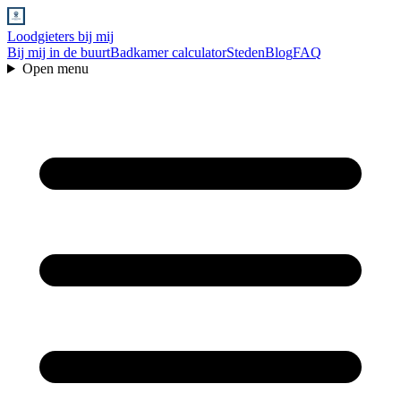
Loodgieters bij mij
Bij mij in de buurt
Badkamer calculator
Steden
Blog
FAQ
Open menu