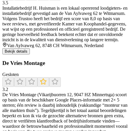
3.5
Installatiebedrijf H. Huisman is een lokaal opererend loodgieters- en
installatiebedrijf gevestigd aan de Van Aylvaweg 62 te Witmarsum.
Volgens Trustoo heeft het bedrijf een score van 8,0 op basis van
twee reviews, met geverifieerde Kamer van Koophandel‑gegevens,
wat wijst op een professioneel en officieel geregistreerd bedrijf. De
geringe hoeveelheid feedback betekent echter dat er onvoldoende
inzicht is in de kwaliteit van dienstverlening op langere termijn.
Van Aylvaweg 62, 8748 CH Witmarsum, Nederland
Bekijk details
De Vries Montage
Gesloten
3.2
De Vries Montage (Vikarijbuorren 12, 9047 HZ Minnertsga) scoort
op basis van de beschikbare Google Places-informatie met 2× 5
sterren; één review is daarbij inhoudelijk (vakkundige “monteur van
alle markten thuis”). Tegelijkertijd is het totaal aantal beoordelingen
beperkt en kon ik via de gezochte alternatieve bronnen geen extra,
direct te verifiëren klantfeedback of bedrijfsinformatie vinden—
waardoor de betrouwbaarheid en professionaliteit momenteel vooral