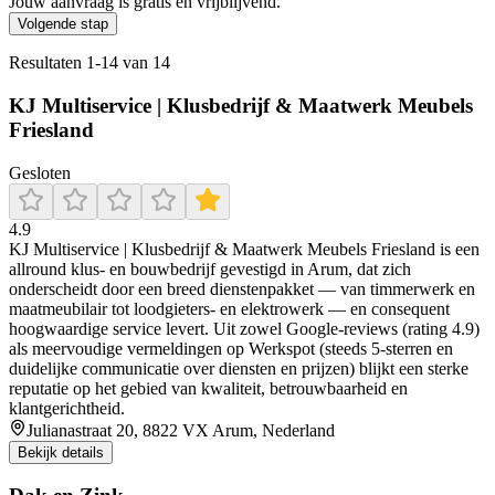
Jouw aanvraag is gratis en vrijblijvend.
Volgende stap
Resultaten
1
-
14
van
14
KJ Multiservice | Klusbedrijf & Maatwerk Meubels
Friesland
Gesloten
4.9
KJ Multiservice | Klusbedrijf & Maatwerk Meubels Friesland is een
allround klus- en bouwbedrijf gevestigd in Arum, dat zich
onderscheidt door een breed dienstenpakket — van timmerwerk en
maatmeubilair tot loodgieters- en elektrowerk — en consequent
hoogwaardige service levert. Uit zowel Google‑reviews (rating 4.9)
als meervoudige vermeldingen op Werkspot (steeds 5‑sterren en
duidelijke communicatie over diensten en prijzen) blijkt een sterke
reputatie op het gebied van kwaliteit, betrouwbaarheid en
klantgerichtheid.
Julianastraat 20, 8822 VX Arum, Nederland
Bekijk details