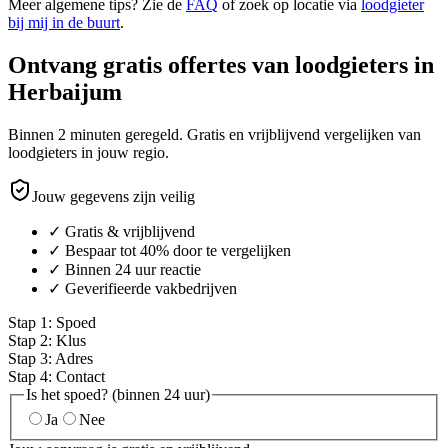
Meer algemene tips? Zie de
FAQ
of zoek op locatie via
loodgieter
bij mij in de buurt
.
Ontvang gratis offertes van loodgieters in
Herbaijum
Binnen 2 minuten geregeld. Gratis en vrijblijvend vergelijken van
loodgieters in jouw regio.
Jouw gegevens zijn veilig
✓ Gratis & vrijblijvend
✓ Bespaar tot 40% door te vergelijken
✓ Binnen 24 uur reactie
✓ Geverifieerde vakbedrijven
Stap
1
:
Spoed
Stap
2
:
Klus
Stap
3
:
Adres
Stap
4
:
Contact
Is het spoed? (binnen 24 uur)
Ja
Nee