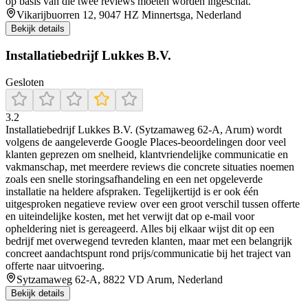
op basis van die twee reviews moeten worden ingeschat.
Vikarijbuorren 12, 9047 HZ Minnertsga, Nederland
Bekijk details
Installatiebedrijf Lukkes B.V.
Gesloten
3.2
Installatiebedrijf Lukkes B.V. (Sytzamaweg 62-A, Arum) wordt
volgens de aangeleverde Google Places-beoordelingen door veel
klanten geprezen om snelheid, klantvriendelijke communicatie en
vakmanschap, met meerdere reviews die concrete situaties noemen
zoals een snelle storingsafhandeling en een net opgeleverde
installatie na heldere afspraken. Tegelijkertijd is er ook één
uitgesproken negatieve review over een groot verschil tussen offerte
en uiteindelijke kosten, met het verwijt dat op e-mail voor
opheldering niet is gereageerd. Alles bij elkaar wijst dit op een
bedrijf met overwegend tevreden klanten, maar met een belangrijk
concreet aandachtspunt rond prijs/communicatie bij het traject van
offerte naar uitvoering.
Sytzamaweg 62-A, 8822 VD Arum, Nederland
Bekijk details