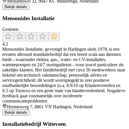
Meinardswei 32, 9047 KC Minnertsga, Nederland
Bekijk details
Mensonides Installatie
Gesloten
4.2
Mensonides Installatie, gevestigd in Harlingen sinds 1978, is een
ervaren allround installatiebedrijf dat een breed scala aan diensten
biedt—waaronder elektra, gas-, water- en CV-installaties,
warmtepompen en 24/7 storingsdienst—voor zowel particuliere als
zakelijke klanten. Het familiebedrijf met circa 50 medewerkers staat
bekend om technisch vakmanschap, persoonlijk advies en
servicegerichtheid; dit wordt weerspiegeld in zeer positieve
onafhankelijke beoordelingen (o.a. 8.9/10 op Klantenvertellen en
8.5 op Trustoo) en een grote mate van klanttevredenheid. Negatieve
feedback gaat voornamelijk over incidentele
communicatieproblemen.
Hermesweg 7, 8861 VN Harlingen, Nederland
Bekijk details
Installatiebedrijf Witteveen