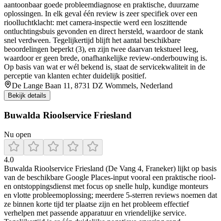
aantoonbaar goede probleemdiagnose en praktische, duurzame
oplossingen. In elk geval één review is zeer specifiek over een
rioolluchtklacht: met camera-inspectie werd een loszittende
ontluchtingsbuis gevonden en direct hersteld, waardoor de stank
snel verdween. Tegelijkertijd blijft het aantal beschikbare
beoordelingen beperkt (3), en zijn twee daarvan tekstueel leeg,
waardoor er geen brede, onafhankelijke review-onderbouwing is.
Op basis van wat er wél bekend is, staat de servicekwaliteit in de
perceptie van klanten echter duidelijk positief.
De Lange Baan 11, 8731 DZ Wommels, Nederland
Bekijk details
Buwalda Rioolservice Friesland
Nu open
4.0
Buwalda Rioolservice Friesland (De Vang 4, Franeker) lijkt op basis
van de beschikbare Google Places-input vooral een praktische riool-
en ontstoppingsdienst met focus op snelle hulp, kundige monteurs
en vlotte probleemoplossing; meerdere 5-sterren reviews noemen dat
ze binnen korte tijd ter plaatse zijn en het probleem effectief
verhelpen met passende apparatuur en vriendelijke service.