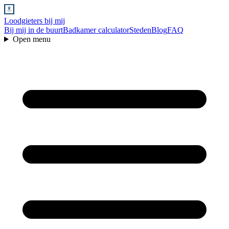
Loodgieters bij mij
Bij mij in de buurt
Badkamer calculator
Steden
Blog
FAQ
Open menu