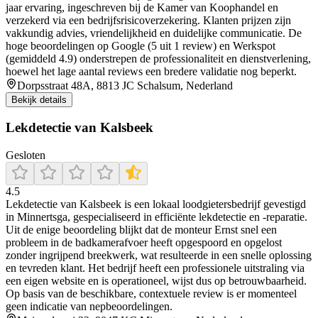
jaar ervaring, ingeschreven bij de Kamer van Koophandel en
verzekerd via een bedrijfsrisicoverzekering. Klanten prijzen zijn
vakkundig advies, vriendelijkheid en duidelijke communicatie. De
hoge beoordelingen op Google (5 uit 1 review) en Werkspot
(gemiddeld 4.9) onderstrepen de professionaliteit en dienstverlening,
hoewel het lage aantal reviews een bredere validatie nog beperkt.
Dorpsstraat 48A, 8813 JC Schalsum, Nederland
Bekijk details
Lekdetectie van Kalsbeek
Gesloten
4.5
Lekdetectie van Kalsbeek is een lokaal loodgietersbedrijf gevestigd
in Minnertsga, gespecialiseerd in efficiënte lekdetectie en -reparatie.
Uit de enige beoordeling blijkt dat de monteur Ernst snel een
probleem in de badkamerafvoer heeft opgespoord en opgelost
zonder ingrijpend breekwerk, wat resulteerde in een snelle oplossing
en tevreden klant. Het bedrijf heeft een professionele uitstraling via
een eigen website en is operationeel, wijst dus op betrouwbaarheid.
Op basis van de beschikbare, contextuele review is er momenteel
geen indicatie van nepbeoordelingen.