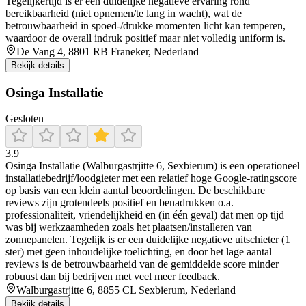
Tegelijkertijd is er één duidelijke negatieve ervaring rond
bereikbaarheid (niet opnemen/te lang in wacht), wat de
betrouwbaarheid in spoed-/drukke momenten licht kan temperen,
waardoor de overall indruk positief maar niet volledig uniform is.
De Vang 4, 8801 RB Franeker, Nederland
Bekijk details
Osinga Installatie
Gesloten
3.9
Osinga Installatie (Walburgastrjitte 6, Sexbierum) is een operationeel
installatiebedrijf/loodgieter met een relatief hoge Google-ratingscore
op basis van een klein aantal beoordelingen. De beschikbare
reviews zijn grotendeels positief en benadrukken o.a.
professionaliteit, vriendelijkheid en (in één geval) dat men op tijd
was bij werkzaamheden zoals het plaatsen/installeren van
zonnepanelen. Tegelijk is er een duidelijke negatieve uitschieter (1
ster) met geen inhoudelijke toelichting, en door het lage aantal
reviews is de betrouwbaarheid van de gemiddelde score minder
robuust dan bij bedrijven met veel meer feedback.
Walburgastrjitte 6, 8855 CL Sexbierum, Nederland
Bekijk details