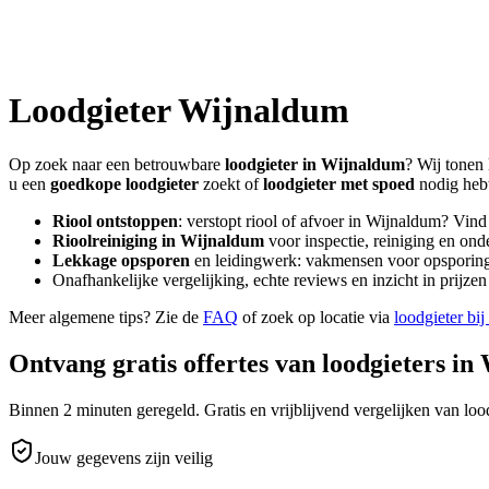
Loodgieter
Wijnaldum
Op zoek naar een betrouwbare
loodgieter in
Wijnaldum
? Wij tonen 
u een
goedkope loodgieter
zoekt of
loodgieter met spoed
nodig heb
Riool ontstoppen
: verstopt riool of afvoer in
Wijnaldum
? Vind
Rioolreiniging in
Wijnaldum
voor inspectie, reiniging en ond
Lekkage opsporen
en leidingwerk: vakmensen voor opsporing 
Onafhankelijke vergelijking, echte reviews en inzicht in prijz
Meer algemene tips? Zie de
FAQ
of zoek op locatie via
loodgieter bij
Ontvang gratis offertes van loodgieters in
Binnen 2 minuten geregeld. Gratis en vrijblijvend vergelijken van lood
Jouw gegevens zijn veilig