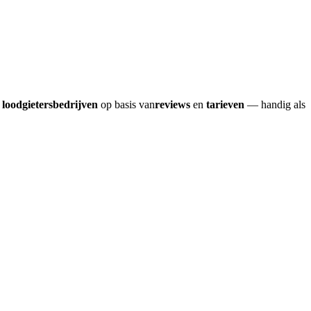
e
loodgietersbedrijven
op basis van
reviews
en
tarieven
— handig als