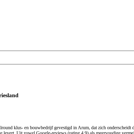
riesland
llround klus- en bouwbedrijf gevestigd in Arum, dat zich onderscheid
e levert. Uit zowel Google‑reviews (rating 4.9) als meervoudige verme