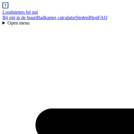
Loodgieters bij mij
Bij mij in de buurt
Badkamer calculator
Steden
Blog
FAQ
Open menu