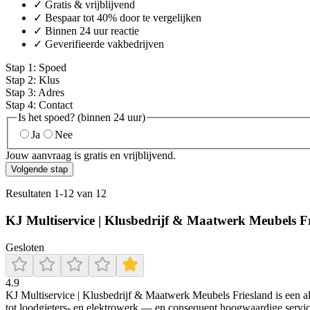
✓ Gratis & vrijblijvend
✓ Bespaar tot 40% door te vergelijken
✓ Binnen 24 uur reactie
✓ Geverifieerde vakbedrijven
Stap
1
:
Spoed
Stap
2
:
Klus
Stap
3
:
Adres
Stap
4
:
Contact
Is het spoed? (binnen 24 uur)
Ja
Nee
Jouw aanvraag is gratis en vrijblijvend.
Volgende stap
Resultaten
1
-
12
van
12
KJ Multiservice | Klusbedrijf & Maatwerk Meubels F
Gesloten
4.9
KJ Multiservice | Klusbedrijf & Maatwerk Meubels Friesland is een a
tot loodgieters- en elektrowerk — en consequent hoogwaardige servic