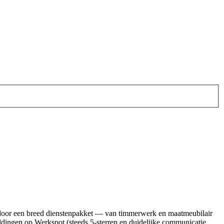
t door een breed dienstenpakket — van timmerwerk en maatmeubilair
ldingen op Werkspot (steeds 5‑sterren en duidelijke communicatie