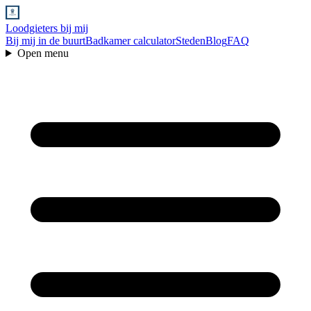
Loodgieters bij mij
Bij mij in de buurt
Badkamer calculator
Steden
Blog
FAQ
Open menu