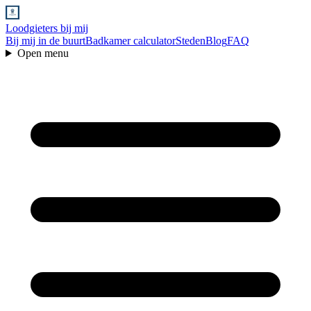
Loodgieters bij mij
Bij mij in de buurt
Badkamer calculator
Steden
Blog
FAQ
Open menu