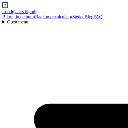
Loodgieters bij mij
Bij mij in de buurt
Badkamer calculator
Steden
Blog
FAQ
Open menu