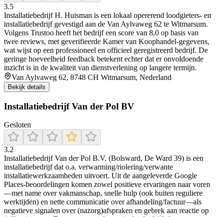
3.5
Installatiebedrijf H. Huisman is een lokaal opererend loodgieters- en
installatiebedrijf gevestigd aan de Van Aylvaweg 62 te Witmarsum.
Volgens Trustoo heeft het bedrijf een score van 8,0 op basis van
twee reviews, met geverifieerde Kamer van Koophandel‑gegevens,
wat wijst op een professioneel en officieel geregistreerd bedrijf. De
geringe hoeveelheid feedback betekent echter dat er onvoldoende
inzicht is in de kwaliteit van dienstverlening op langere termijn.
Van Aylvaweg 62, 8748 CH Witmarsum, Nederland
Bekijk details
Installatiebedrijf Van der Pol BV
Gesloten
3.2
Installatiebedrijf Van der Pol B.V. (Bolsward, De Ward 39) is een
installatiebedrijf dat o.a. verwarming/riolering/verwante
installatiewerkzaamheden uitvoert. Uit de aangeleverde Google
Places-beoordelingen komen zowel positieve ervaringen naar voren
—met name over vakmanschap, snelle hulp (ook buiten reguliere
werktijden) en nette communicatie over afhandeling/factuur—als
negatieve signalen over (nazorg)afspraken en gebrek aan reactie op