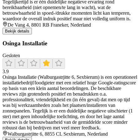
Tegelijkertijd is er één duidelijke negatieve ervaring rond
bereikbaarheid (niet opnemen/te lang in wacht), wat de
betrouwbaarheid in spoed-/drukke momenten licht kan temperen,
waardoor de overall indruk positief maar niet volledig uniform is.
De Vang 4, 8801 RB Franeker, Nederland
Bekijk details
Osinga Installatie
Gesloten
3.9
Osinga Installatie (Walburgastrjitte 6, Sexbierum) is een operationeel
installatiebedrijf/loodgieter met een relatief hoge Google-ratingscore
op basis van een klein aantal beoordelingen. De beschikbare
reviews zijn grotendeels positief en benadrukken o.a.
professionaliteit, vriendelijkheid en (in één geval) dat men op tijd
was bij werkzaamheden zoals het plaatsen/installeren van
zonnepanelen. Tegelijk is er een duidelijke negatieve uitschieter (1
ster) met geen inhoudelijke toelichting, en door het lage aantal
reviews is de betrouwbaarheid van de gemiddelde score minder
robuust dan bij bedrijven met veel meer feedback.
Walburgastrjitte 6, 8855 CL Sexbierum, Nederland