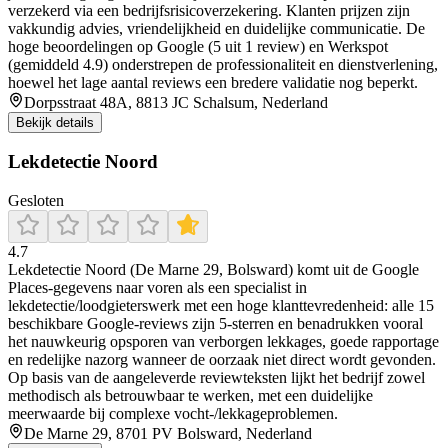
verzekerd via een bedrijfsrisicoverzekering. Klanten prijzen zijn
vakkundig advies, vriendelijkheid en duidelijke communicatie. De
hoge beoordelingen op Google (5 uit 1 review) en Werkspot
(gemiddeld 4.9) onderstrepen de professionaliteit en dienstverlening,
hoewel het lage aantal reviews een bredere validatie nog beperkt.
Dorpsstraat 48A, 8813 JC Schalsum, Nederland
Bekijk details
Lekdetectie Noord
Gesloten
4.7
Lekdetectie Noord (De Marne 29, Bolsward) komt uit de Google
Places-gegevens naar voren als een specialist in
lekdetectie/loodgieterswerk met een hoge klanttevredenheid: alle 15
beschikbare Google-reviews zijn 5-sterren en benadrukken vooral
het nauwkeurig opsporen van verborgen lekkages, goede rapportage
en redelijke nazorg wanneer de oorzaak niet direct wordt gevonden.
Op basis van de aangeleverde reviewteksten lijkt het bedrijf zowel
methodisch als betrouwbaar te werken, met een duidelijke
meerwaarde bij complexe vocht-/lekkageproblemen.
De Marne 29, 8701 PV Bolsward, Nederland