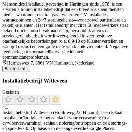
Mensonides Installatie, gevestigd in Harlingen sinds 1978, is een
ervaren allround installatiebedrijf dat een breed scala aan diensten
biedt—waaronder elektra, gas-, water- en CV-installaties,
warmtepompen en 24/7 storingsdienst—voor zowel particuliere als
zakelijke klanten. Het familiebedrijf met circa 50 medewerkers staat
bekend om technisch vakmanschap, persoonlijk advies en
servicegerichtheid; dit wordt weerspiegeld in zeer positieve
onafhankelijke beoordelingen (o.a. 8.9/10 op Klantenvertellen en
8.5 op Trustoo) en een grote mate van klanttevredenheid. Negatieve
feedback gaat voornamelijk over incidentele
communicatieproblemen.
Hermesweg 7, 8861 VN Harlingen, Nederland
Bekijk details
Installatiebedrijf Witteveen
Gesloten
4.1
Installatiebedrijf Witteveen (Hoofdweg 22, Hitzum) is een lokaal
installateur/loodgieter met aandacht voor verwarming (o.a.
cv/vloerverwarming), sanitair, riolering/ontstoppen en ook storings-
en spoedwerk. Op basis van de aangeleverde Google Places