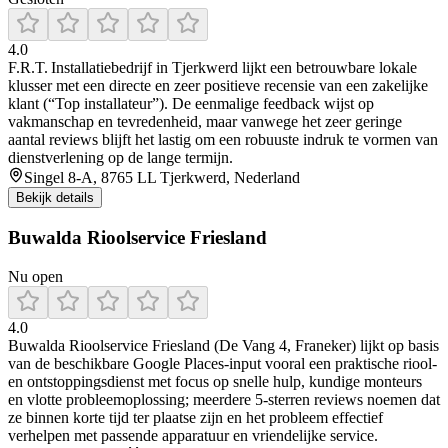
4.0
F.R.T. Installatiebedrijf in Tjerkwerd lijkt een betrouwbare lokale
klusser met een directe en zeer positieve recensie van een zakelijke
klant (“Top installateur”). De eenmalige feedback wijst op
vakmanschap en tevredenheid, maar vanwege het zeer geringe
aantal reviews blijft het lastig om een robuuste indruk te vormen van
dienstverlening op de lange termijn.
Singel 8-A, 8765 LL Tjerkwerd, Nederland
Bekijk details
Buwalda Rioolservice Friesland
Nu open
4.0
Buwalda Rioolservice Friesland (De Vang 4, Franeker) lijkt op basis
van de beschikbare Google Places-input vooral een praktische riool-
en ontstoppingsdienst met focus op snelle hulp, kundige monteurs
en vlotte probleemoplossing; meerdere 5-sterren reviews noemen dat
ze binnen korte tijd ter plaatse zijn en het probleem effectief
verhelpen met passende apparatuur en vriendelijke service.