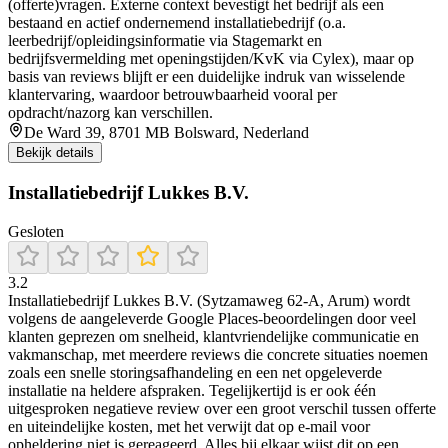
(offerte)vragen. Externe context bevestigt het bedrijf als een
bestaand en actief ondernemend installatiebedrijf (o.a.
leerbedrijf/opleidingsinformatie via Stagemarkt en
bedrijfsvermelding met openingstijden/KvK via Cylex), maar op
basis van reviews blijft er een duidelijke indruk van wisselende
klantervaring, waardoor betrouwbaarheid vooral per
opdracht/nazorg kan verschillen.
De Ward 39, 8701 MB Bolsward, Nederland
Bekijk details
Installatiebedrijf Lukkes B.V.
Gesloten
3.2
Installatiebedrijf Lukkes B.V. (Sytzamaweg 62-A, Arum) wordt
volgens de aangeleverde Google Places-beoordelingen door veel
klanten geprezen om snelheid, klantvriendelijke communicatie en
vakmanschap, met meerdere reviews die concrete situaties noemen
zoals een snelle storingsafhandeling en een net opgeleverde
installatie na heldere afspraken. Tegelijkertijd is er ook één
uitgesproken negatieve review over een groot verschil tussen offerte
en uiteindelijke kosten, met het verwijt dat op e-mail voor
opheldering niet is gereageerd. Alles bij elkaar wijst dit op een