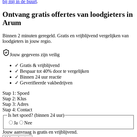
bij mij in de buurt
.
Ontvang gratis offertes van loodgieters in
Arum
Binnen 2 minuten geregeld. Gratis en vrijblijvend vergelijken van
loodgieters in jouw regio.
Jouw gegevens zijn veilig
✓ Gratis & vrijblijvend
✓ Bespaar tot 40% door te vergelijken
✓ Binnen 24 uur reactie
✓ Geverifieerde vakbedrijven
Stap
1
:
Spoed
Stap
2
:
Klus
Stap
3
:
Adres
Stap
4
:
Contact
Is het spoed? (binnen 24 uur)
Ja
Nee
Jouw aanvraag is gratis en vrijblijvend.