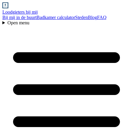
Loodgieters bij mij
Bij mij in de buurt
Badkamer calculator
Steden
Blog
FAQ
Open menu