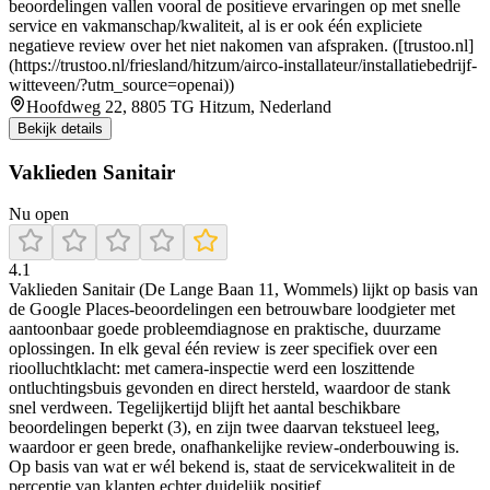
beoordelingen vallen vooral de positieve ervaringen op met snelle
service en vakmanschap/kwaliteit, al is er ook één expliciete
negatieve review over het niet nakomen van afspraken. ([trustoo.nl]
(https://trustoo.nl/friesland/hitzum/airco-installateur/installatiebedrijf-
witteveen/?utm_source=openai))
Hoofdweg 22, 8805 TG Hitzum, Nederland
Bekijk details
Vaklieden Sanitair
Nu open
4.1
Vaklieden Sanitair (De Lange Baan 11, Wommels) lijkt op basis van
de Google Places-beoordelingen een betrouwbare loodgieter met
aantoonbaar goede probleemdiagnose en praktische, duurzame
oplossingen. In elk geval één review is zeer specifiek over een
rioolluchtklacht: met camera-inspectie werd een loszittende
ontluchtingsbuis gevonden en direct hersteld, waardoor de stank
snel verdween. Tegelijkertijd blijft het aantal beschikbare
beoordelingen beperkt (3), en zijn twee daarvan tekstueel leeg,
waardoor er geen brede, onafhankelijke review-onderbouwing is.
Op basis van wat er wél bekend is, staat de servicekwaliteit in de
perceptie van klanten echter duidelijk positief.