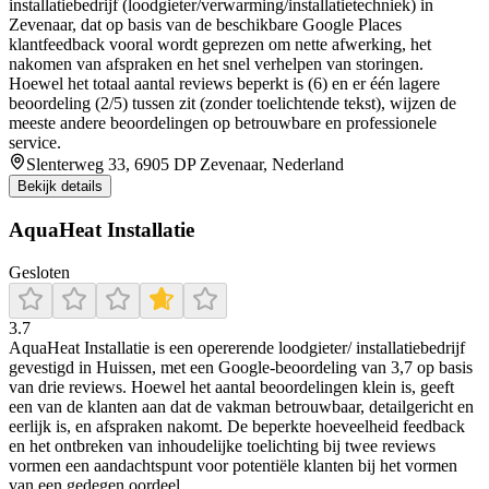
installatiebedrijf (loodgieter/verwarming/installatietechniek) in
Zevenaar, dat op basis van de beschikbare Google Places
klantfeedback vooral wordt geprezen om nette afwerking, het
nakomen van afspraken en het snel verhelpen van storingen.
Hoewel het totaal aantal reviews beperkt is (6) en er één lagere
beoordeling (2/5) tussen zit (zonder toelichtende tekst), wijzen de
meeste andere beoordelingen op betrouwbare en professionele
service.
Slenterweg 33, 6905 DP Zevenaar, Nederland
Bekijk details
AquaHeat Installatie
Gesloten
3.7
AquaHeat Installatie is een opererende loodgieter/ installatiebedrijf
gevestigd in Huissen, met een Google-beoordeling van 3,7 op basis
van drie reviews. Hoewel het aantal beoordelingen klein is, geeft
een van de klanten aan dat de vakman betrouwbaar, detailgericht en
eerlijk is, en afspraken nakomt. De beperkte hoeveelheid feedback
en het ontbreken van inhoudelijke toelichting bij twee reviews
vormen een aandachtspunt voor potentiële klanten bij het vormen
van een gedegen oordeel.