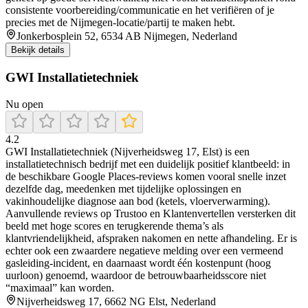
consistente voorbereiding/communicatie en het verifiëren of je
precies met de Nijmegen-locatie/partij te maken hebt.
Jonkerbosplein 52, 6534 AB Nijmegen, Nederland
Bekijk details
GWI Installatietechniek
Nu open
4.2
GWI Installatietechniek (Nijverheidsweg 17, Elst) is een
installatietechnisch bedrijf met een duidelijk positief klantbeeld: in
de beschikbare Google Places-reviews komen vooral snelle inzet
dezelfde dag, meedenken met tijdelijke oplossingen en
vakinhoudelijke diagnose aan bod (ketels, vloerverwarming).
Aanvullende reviews op Trustoo en Klantenvertellen versterken dit
beeld met hoge scores en terugkerende thema’s als
klantvriendelijkheid, afspraken nakomen en nette afhandeling. Er is
echter ook een zwaardere negatieve melding over een vermeend
gasleiding-incident, en daarnaast wordt één kostenpunt (hoog
uurloon) genoemd, waardoor de betrouwbaarheidsscore niet
“maximaal” kan worden.
Nijverheidsweg 17, 6662 NG Elst, Nederland