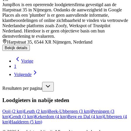
JumpBox is een opererende loodgietersfirma gevestigd aan de
Harpstraat 35 in Nijmegen. Ondanks de aanwezigheid in Google
Places als een 'plumber' is er geen aanvullende informatie,
klantbeoordelingen of online zichtbaarheid te vinden via vertrouwde
Nederlandse platforms zoals Zoofy, Werkspot of Trustpilot
Nederland. Hierdoor is er geen objectieve basis om hun
dienstverlening te evalueren.
Harpstraat 35, 6544 XR Nijmegen, Nederland
Bekijk details
Vorige
1
Volgende
Resultaten per pagina
Loodgieters in nabije steden
Ooij
(
2
km)
Leuth
(
2
km)
Beek-Ubbergen
(
3
km)
Persingen
(
3
km)
Gendt
(
3
km)
Kekerdom
(
4
km)
Berg en Dal
(
4
km)
Ubbergen
(
4
km)
Haalderen
(
5
km)