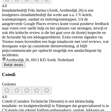
4.0
Installatiebedrijf Frits Jurrius (Aerdt, Aerdtsedijk 26) is een
loodgieters-/installatiebedrijf dat werkt aan o.a. CV-ketels,
warmtepompen, sanitair en riolering/ontstoppen. Uit de
aangeleverde Google Places reviews komt vooral positieve feedback
naar voren over snelle hulp en het oplossen van storingen, terwijl er
ook één kritische review is die het gaat over de (korte) inspectie en
de facturatie bij een lekkageprobleem. Extra externe signalen via
Trustoo tonen bovendien een hoge totaalscore met veel reviews, wat
doorgaans wijst op consistente dienstverlening, al blijft
prijs/communicatie per opdracht mogelijk een aandachtspunt bij
incidenten.
Aerdtsedijk 26, 6913 KD Aerdt, Nederland
Bekijk details
Cotedi
Gesloten
4.0
Cotedi (Coenders Technische Diensten) is een kleinschalig
installatie- en loodgietersbedrijf in Nijmegen dat gespecialiseerd is in
CV-ketels (als erkend Vaillant-ambassadeur), sanitair, lekkages en