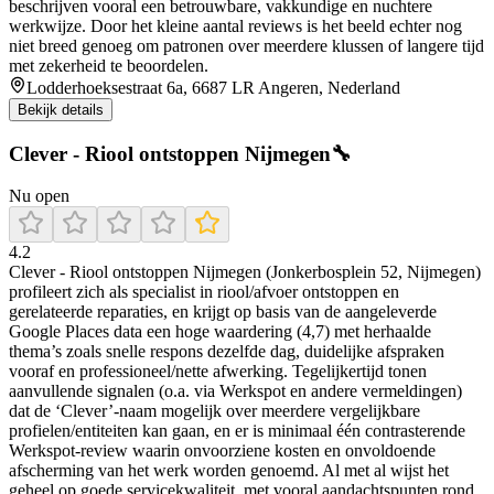
beschrijven vooral een betrouwbare, vakkundige en nuchtere
werkwijze. Door het kleine aantal reviews is het beeld echter nog
niet breed genoeg om patronen over meerdere klussen of langere tijd
met zekerheid te beoordelen.
Lodderhoeksestraat 6a, 6687 LR Angeren, Nederland
Bekijk details
Clever - Riool ontstoppen Nijmegen🔧
Nu open
4.2
Clever - Riool ontstoppen Nijmegen (Jonkerbosplein 52, Nijmegen)
profileert zich als specialist in riool/afvoer ontstoppen en
gerelateerde reparaties, en krijgt op basis van de aangeleverde
Google Places data een hoge waardering (4,7) met herhaalde
thema’s zoals snelle respons dezelfde dag, duidelijke afspraken
vooraf en professioneel/nette afwerking. Tegelijkertijd tonen
aanvullende signalen (o.a. via Werkspot en andere vermeldingen)
dat de ‘Clever’-naam mogelijk over meerdere vergelijkbare
profielen/entiteiten kan gaan, en er is minimaal één contrasterende
Werkspot-review waarin onvoorziene kosten en onvoldoende
afscherming van het werk worden genoemd. Al met al wijst het
geheel op goede servicekwaliteit, met vooral aandachtspunten rond