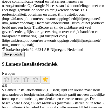
goede communicatie vooraf en het serieus nemen van
nazorg/controle. Op Google Places staan 14 beoordelingen met een
zeer hoge gemiddelde score en terugkerende thema’s als
professionaliteit, opruimen en uitleg. ([nl.trustpilot.com]
(https://nl.trustpilot.com/review/ontstoppingsbedrijfnijmegen.net?
utm_source=openai)) Daarnaast ondersteunt Trustpilot het positieve
beeld met een hoge TrustScore en (in de zichtbare set) veel
geverifieerde, gelijksoortige ervaringen over eerlijk handelen en
transparante uitvoering. ([nl.trustpilot.com]
(https://nl.trustpilot.com/review/ontstoppingsbedrijfnijmegen.net?
utm_source=openai))
Jonkerbosplein 52, 6534 AB Nijmegen, Nederland
Bekijk details
S.Lamers Installatietechniek
Nu open
4.6
S.Lamers Installatietechniek (Huissen) lijkt een kleine maar sterk
gewaardeerde loodgieter/installatietechniek partij met een duidelijke
focus op communicatie, meedenken en correcte montage. De
beschikbare Google Places-reviews (allemaal 5 sterren bij in totaal 8
beoordelingen) benadrukken vooral snelle respons bij lekkages en