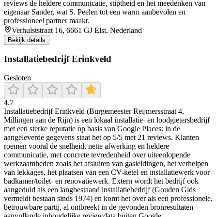
reviews de heldere communicatie, stiptheid en het meedenken van
eigenaar Sander, wat S. Peelen tot een warm aanbevolen en
professioneel partner maakt.
Verhulststraat 16, 6661 GJ Elst, Nederland
Bekijk details
Installatiebedrijf Erinkveld
Gesloten
4.7
Installatiebedrijf Erinkveld (Burgemeester Reijmersstraat 4,
Millingen aan de Rijn) is een lokaal installatie- en loodgietersbedrijf
met een sterke reputatie op basis van Google Places: in de
aangeleverde gegevens staat het op 5/5 met 21 reviews. Klanten
roemen vooral de snelheid, nette afwerking en heldere
communicatie, met concrete tevredenheid over uiteenlopende
werkzaamheden zoals het afsluiten van gasleidingen, het verhelpen
van lekkages, het plaatsen van een CV-ketel en installatiewerk voor
badkamer/toilet- en renovatiewerk. Extern wordt het bedrijf ook
aangeduid als een langbestaand installatiebedrijf (Gouden Gids
vermeldt bestaan sinds 1974) en komt het over als een professionele,
betrouwbare partij, al ontbreekt in de gevonden bronresultaten
aanvullende inhoudelijke reviewdata buiten Google.