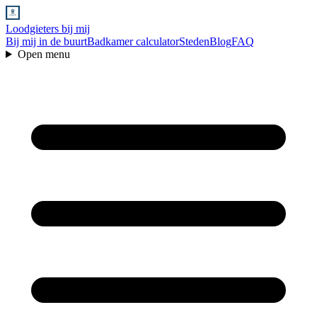
Loodgieters bij mij
Bij mij in de buurt
Badkamer calculator
Steden
Blog
FAQ
Open menu