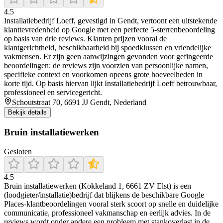
4.5
Installatiebedrijf Loeff, gevestigd in Gendt, vertoont een uitstekende
klanttevredenheid op Google met een perfecte 5‑sterrenbeoordeling
op basis van drie reviews. Klanten prijzen vooral de
klantgerichtheid, beschikbaarheid bij spoedklussen en vriendelijke
vakmensen. Er zijn geen aanwijzingen gevonden voor gefingeerde
beoordelingen: de reviews zijn voorzien van persoonlijke namen,
specifieke context en voorkomen opeens grote hoeveelheden in
korte tijd. Op basis hiervan lijkt Installatiebedrijf Loeff betrouwbaar,
professioneel en servicegericht.
Schoutstraat 70, 6691 JJ Gendt, Nederland
Bekijk details
Bruin installatiewerken
Gesloten
4.5
Bruin installatiewerken (Kokkeland 1, 6661 ZV Elst) is een
(loodgieter/installatie)bedrijf dat blijkens de beschikbare Google
Places-klantbeoordelingen vooral sterk scoort op snelle en duidelijke
communicatie, professioneel vakmanschap en eerlijk advies. In de
reviews wordt onder andere een probleem met stankoverlast in de