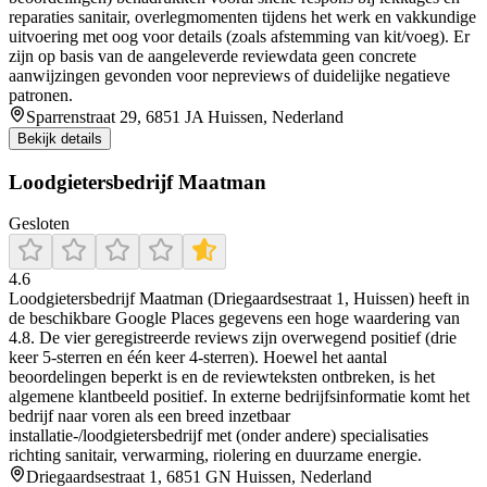
reparaties sanitair, overlegmomenten tijdens het werk en vakkundige
uitvoering met oog voor details (zoals afstemming van kit/voeg). Er
zijn op basis van de aangeleverde reviewdata geen concrete
aanwijzingen gevonden voor nepreviews of duidelijke negatieve
patronen.
Sparrenstraat 29, 6851 JA Huissen, Nederland
Bekijk details
Loodgietersbedrijf Maatman
Gesloten
4.6
Loodgietersbedrijf Maatman (Driegaardsestraat 1, Huissen) heeft in
de beschikbare Google Places gegevens een hoge waardering van
4.8. De vier geregistreerde reviews zijn overwegend positief (drie
keer 5-sterren en één keer 4-sterren). Hoewel het aantal
beoordelingen beperkt is en de reviewteksten ontbreken, is het
algemene klantbeeld positief. In externe bedrijfsinformatie komt het
bedrijf naar voren als een breed inzetbaar
installatie-/loodgietersbedrijf met (onder andere) specialisaties
richting sanitair, verwarming, riolering en duurzame energie.
Driegaardsestraat 1, 6851 GN Huissen, Nederland