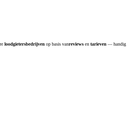
ere
loodgietersbedrijven
op basis van
reviews
en
tarieven
— handig