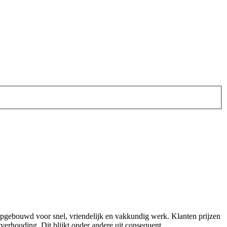
eft opgebouwd voor snel, vriendelijk en vakkundig werk. Klanten prijzen
itverhouding. Dit blijkt onder andere uit consequent