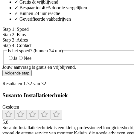
✓ Gratis & vrijblijvend
✓ Bespaar tot 40% door te vergelijken
✓ Binnen 24 uur reactie
✓ Geverifieerde vakbedrijven
Stap
1
:
Spoed
Stap
2
:
Klus
Stap
3
:
Adres
Stap
4
:
Contact
Is het spoed? (binnen 24 uur)
Ja
Nee
Jouw aanvraag is gratis en vrijblijvend.
Volgende stap
Resultaten
1
-
32
van
32
Susanto Installatietechniek
Gesloten
5.0
Susanto Installatietechniek is een klein, professioneel loodgietersbed
vooral de attente service van monteur Kelvin, die goede adviezen geeft,