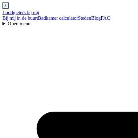
Loodgieters bij mij
Bij mij in de buurt
Badkamer calculator
Steden
Blog
FAQ
Open menu