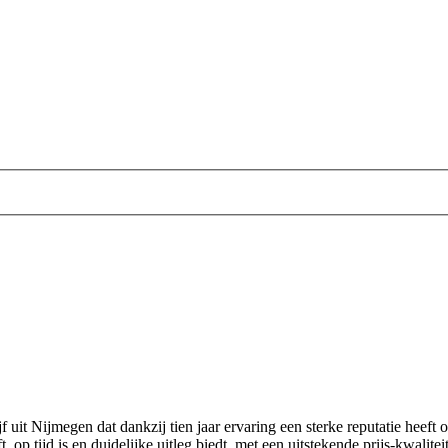
rijf uit Nijmegen dat dankzij tien jaar ervaring een sterke reputatie he
 op tijd is en duidelijke uitleg biedt, met een uitstekende prijs‑kwalite