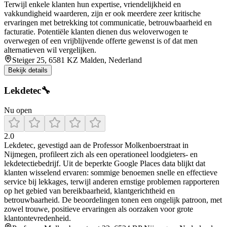
Terwijl enkele klanten hun expertise, vriendelijkheid en
vakkundigheid waarderen, zijn er ook meerdere zeer kritische
ervaringen met betrekking tot communicatie, betrouwbaarheid en
facturatie. Potentiële klanten dienen dus weloverwogen te
overwegen of een vrijblijvende offerte gewenst is of dat men
alternatieven wil vergelijken.
Steiger 25, 6581 KZ Malden, Nederland
Bekijk details
Lekdetec🔧
Nu open
2.0
Lekdetec, gevestigd aan de Professor Molkenboerstraat in
Nijmegen, profileert zich als een operationeel loodgieters- en
lekdetectiebedrijf. Uit de beperkte Google Places data blijkt dat
klanten wisselend ervaren: sommige benoemen snelle en effectieve
service bij lekkages, terwijl anderen ernstige problemen rapporteren
op het gebied van bereikbaarheid, klantgerichtheid en
betrouwbaarheid. De beoordelingen tonen een ongelijk patroon, met
zowel trouwe, positieve ervaringen als oorzaken voor grote
klantontevredenheid.