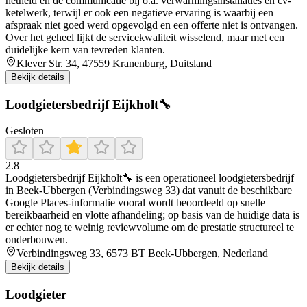
netheid en de communicatie bij o.a. verwarmingsinstallaties en cv-
ketelwerk, terwijl er ook een negatieve ervaring is waarbij een
afspraak niet goed werd opgevolgd en een offerte niet is ontvangen.
Over het geheel lijkt de servicekwaliteit wisselend, maar met een
duidelijke kern van tevreden klanten.
Klever Str. 34, 47559 Kranenburg, Duitsland
Bekijk details
Loodgietersbedrijf Eijkholt🔧
Gesloten
2.8
Loodgietersbedrijf Eijkholt🔧 is een operationeel loodgietersbedrijf
in Beek-Ubbergen (Verbindingsweg 33) dat vanuit de beschikbare
Google Places-informatie vooral wordt beoordeeld op snelle
bereikbaarheid en vlotte afhandeling; op basis van de huidige data is
er echter nog te weinig reviewvolume om de prestatie structureel te
onderbouwen.
Verbindingsweg 33, 6573 BT Beek-Ubbergen, Nederland
Bekijk details
Loodgieter