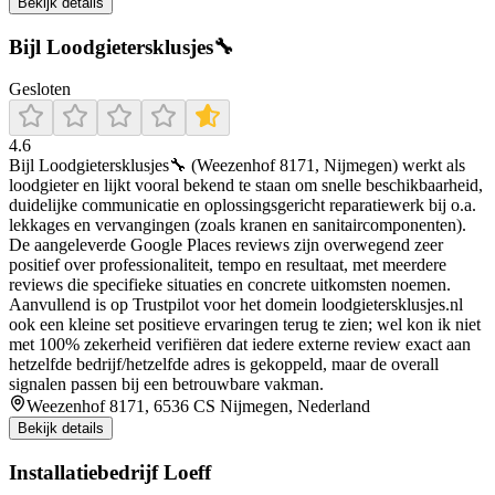
Bekijk details
Bijl Loodgietersklusjes🔧
Gesloten
4.6
Bijl Loodgietersklusjes🔧 (Weezenhof 8171, Nijmegen) werkt als
loodgieter en lijkt vooral bekend te staan om snelle beschikbaarheid,
duidelijke communicatie en oplossingsgericht reparatiewerk bij o.a.
lekkages en vervangingen (zoals kranen en sanitaircomponenten).
De aangeleverde Google Places reviews zijn overwegend zeer
positief over professionaliteit, tempo en resultaat, met meerdere
reviews die specifieke situaties en concrete uitkomsten noemen.
Aanvullend is op Trustpilot voor het domein loodgietersklusjes.nl
ook een kleine set positieve ervaringen terug te zien; wel kon ik niet
met 100% zekerheid verifiëren dat iedere externe review exact aan
hetzelfde bedrijf/hetzelfde adres is gekoppeld, maar de overall
signalen passen bij een betrouwbare vakman.
Weezenhof 8171, 6536 CS Nijmegen, Nederland
Bekijk details
Installatiebedrijf Loeff