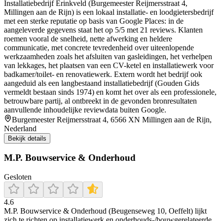
Installatiebedrijf Erinkveld (Burgemeester Reijmersstraat 4,
Millingen aan de Rijn) is een lokaal installatie- en loodgietersbedrijf
met een sterke reputatie op basis van Google Places: in de
aangeleverde gegevens staat het op 5/5 met 21 reviews. Klanten
roemen vooral de snelheid, nette afwerking en heldere
communicatie, met concrete tevredenheid over uiteenlopende
werkzaamheden zoals het afsluiten van gasleidingen, het verhelpen
van lekkages, het plaatsen van een CV-ketel en installatiewerk voor
badkamer/toilet- en renovatiewerk. Extern wordt het bedrijf ook
aangeduid als een langbestaand installatiebedrijf (Gouden Gids
vermeldt bestaan sinds 1974) en komt het over als een professionele,
betrouwbare partij, al ontbreekt in de gevonden bronresultaten
aanvullende inhoudelijke reviewdata buiten Google.
Burgemeester Reijmersstraat 4, 6566 XN Millingen aan de Rijn,
Nederland
Bekijk details
M.P. Bouwservice & Onderhoud
Gesloten
4.6
M.P. Bouwservice & Onderhoud (Beugenseweg 10, Oeffelt) lijkt
zich te richten op installatiewerk en onderhouds-/bouwgerelateerde