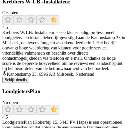
Krebbers W.T.B.-Installateur
Gesloten
4.5
Krebbers W.T.B.-Installateur is een kleinschalig, professioneel
loodgieters- en installatiebedrijf gevestigd aan de Kanonskamp 33 in
Milsbeek, dat tevens fungeert als erkend leerbedrijf. Het bedrijf
ontvangt hoge waardering van klanten voor goede service,
vriendelijke vakmensen en beschikt over directe
contactmogelijkheden via telefoon en e‑mail. Ondanks de hoge
score is de beperkte hoeveelheid online reviews een aandachtspunt
bij het beoordelen van de betrouwbaarheid van het oordeel.
Kanonskamp 33, 6596 AR Milsbeek, Nederland
Bekijk details
LoodgietersPlan
Nu open
4.5
LoodgietersPlan (Kokerbijl 15, 5443 PV Haps) is een operationeel
loodgietersbedrijf dat volgens de aangeleverde klantbeoordingen