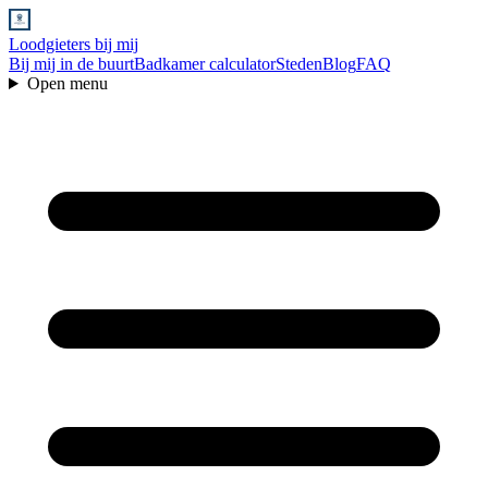
Loodgieters bij mij
Bij mij in de buurt
Badkamer calculator
Steden
Blog
FAQ
Open menu