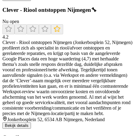
Clever - Riool ontstoppen Nijmegen🔧
Nu open
4.2
Clever - Riool ontstoppen Nijmegen (Jonkerbosplein 52, Nijmegen)
profileert zich als specialist in riool/afvoer ontstoppen en
gerelateerde reparaties, en krijgt op basis van de aangeleverde
Google Places data een hoge waardering (4,7) met herhaalde
thema’s zoals snelle respons dezelfde dag, duidelijke afspraken
vooraf en professioneel/nette afwerking. Tegelijkertijd tonen
aanvullende signalen (o.a. via Werkspot en andere vermeldingen)
dat de ‘Clever’-naam mogelijk over meerdere vergelijkbare
profielen/entiteiten kan gaan, en er is minimaal één contrasterende
Werkspot-review waarin onvoorziene kosten en onvoldoende
afscherming van het werk worden genoemd. Al met al wijst het
geheel op goede servicekwaliteit, met vooral aandachtspunten rond
consistente voorbereiding/communicatie en het verifiëren of je
precies met de Nijmegen-locatie/partij te maken hebt.
Jonkerbosplein 52, 6534 AB Nijmegen, Nederland
Bekijk details