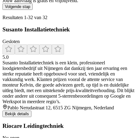
Jouw aanvraag is gratis en vrijblijvend.
Volgende stap
Resultaten
1
-
32
van
32
Susanto Installatietechniek
Gesloten
5.0
Susanto Installatietechniek is een klein, professioneel
loodgietersbedrijf uit Nijmegen dat dankzij tien jaar ervaring een
sterke reputatie heeft opgebouwd voor snel, vriendelijk en
vakkundig werk. Klanten prijzen vooral de attente service van
monteur Kelvin, die goede adviezen geeft, op tijd is en duidelijke
uitleg biedt, met een uitstekende prijs‑kwaliteitverhouding. Dit blijkt
onder andere uit consequent 5‑sterrenbeoordelingen op Google en
Werkspot in meerdere regio’s.
Pablo Nerudastraat 12, 6515 ZG Nijmegen, Nederland
Bekijk details
Riocare Leidingtechniek
Nu open