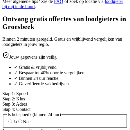
Meer algemene tips? Zie de
FAQ
of zoek op locatie via
loodgieter
bij mij in de buurt
.
Ontvang gratis offertes van loodgieters in
Groesbeek
Binnen 2 minuten geregeld. Gratis en vrijblijvend vergelijken van
loodgieters in jouw regio.
Jouw gegevens zijn veilig
✓ Gratis & vrijblijvend
✓ Bespaar tot 40% door te vergelijken
✓ Binnen 24 uur reactie
✓ Geverifieerde vakbedrijven
Stap
1
:
Spoed
Stap
2
:
Klus
Stap
3
:
Adres
Stap
4
:
Contact
Is het spoed? (binnen 24 uur)
Ja
Nee