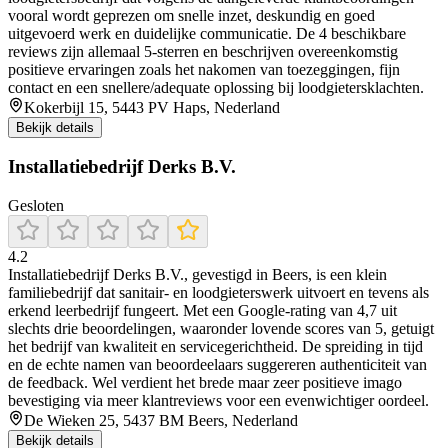
vooral wordt geprezen om snelle inzet, deskundig en goed
uitgevoerd werk en duidelijke communicatie. De 4 beschikbare
reviews zijn allemaal 5-sterren en beschrijven overeenkomstig
positieve ervaringen zoals het nakomen van toezeggingen, fijn
contact en een snellere/adequate oplossing bij loodgietersklachten.
Kokerbijl 15, 5443 PV Haps, Nederland
Bekijk details
Installatiebedrijf Derks B.V.
Gesloten
4.2
Installatiebedrijf Derks B.V., gevestigd in Beers, is een klein
familiebedrijf dat sanitair- en loodgieterswerk uitvoert en tevens als
erkend leerbedrijf fungeert. Met een Google-rating van 4,7 uit
slechts drie beoordelingen, waaronder lovende scores van 5, getuigt
het bedrijf van kwaliteit en servicegerichtheid. De spreiding in tijd
en de echte namen van beoordeelaars suggereren authenticiteit van
de feedback. Wel verdient het brede maar zeer positieve imago
bevestiging via meer klantreviews voor een evenwichtiger oordeel.
De Wieken 25, 5437 BM Beers, Nederland
Bekijk details