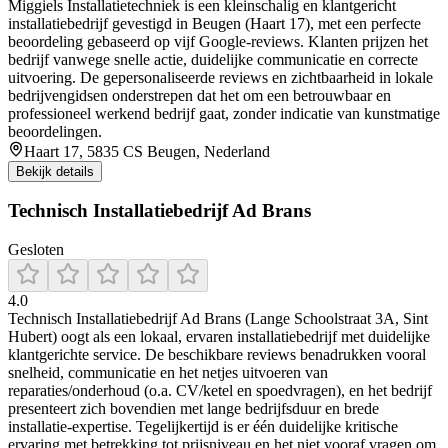
Miggiels Installatietechniek is een kleinschalig en klantgericht
installatiebedrijf gevestigd in Beugen (Haart 17), met een perfecte
beoordeling gebaseerd op vijf Google‑reviews. Klanten prijzen het
bedrijf vanwege snelle actie, duidelijke communicatie en correcte
uitvoering. De gepersonaliseerde reviews en zichtbaarheid in lokale
bedrijvengidsen onderstrepen dat het om een betrouwbaar en
professioneel werkend bedrijf gaat, zonder indicatie van kunstmatige
beoordelingen.
Haart 17, 5835 CS Beugen, Nederland
Bekijk details
Technisch Installatiebedrijf Ad Brans
Gesloten
4.0
Technisch Installatiebedrijf Ad Brans (Lange Schoolstraat 3A, Sint
Hubert) oogt als een lokaal, ervaren installatiebedrijf met duidelijke
klantgerichte service. De beschikbare reviews benadrukken vooral
snelheid, communicatie en het netjes uitvoeren van
reparaties/onderhoud (o.a. CV/ketel en spoedvragen), en het bedrijf
presenteert zich bovendien met lange bedrijfsduur en brede
installatie-expertise. Tegelijkertijd is er één duidelijke kritische
ervaring met betrekking tot prijsniveau en het niet vooraf vragen om