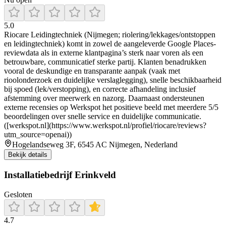
5.0
Riocare Leidingtechniek (Nijmegen; riolering/lekkages/ontstoppen
en leidingtechniek) komt in zowel de aangeleverde Google Places-
reviewdata als in externe klantpagina’s sterk naar voren als een
betrouwbare, communicatief sterke partij. Klanten benadrukken
vooral de deskundige en transparante aanpak (vaak met
rioolonderzoek en duidelijke verslaglegging), snelle beschikbaarheid
bij spoed (lek/verstopping), en correcte afhandeling inclusief
afstemming over meerwerk en nazorg. Daarnaast ondersteunen
externe recensies op Werkspot het positieve beeld met meerdere 5/5
beoordelingen over snelle service en duidelijke communicatie.
([werkspot.nl](https://www.werkspot.nl/profiel/riocare/reviews?
utm_source=openai))
Hogelandseweg 3F, 6545 AC Nijmegen, Nederland
Bekijk details
Installatiebedrijf Erinkveld
Gesloten
4.7