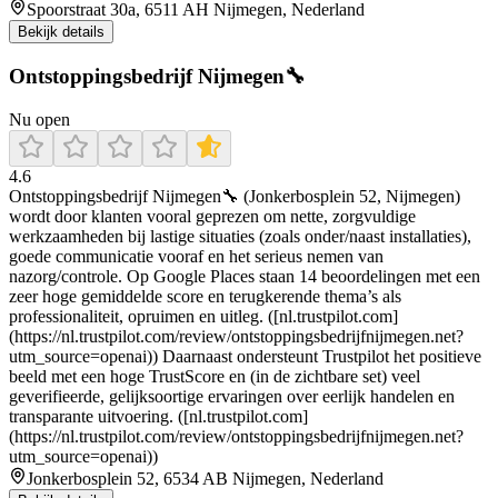
Spoorstraat 30a, 6511 AH Nijmegen, Nederland
Bekijk details
Ontstoppingsbedrijf Nijmegen🔧
Nu open
4.6
Ontstoppingsbedrijf Nijmegen🔧 (Jonkerbosplein 52, Nijmegen)
wordt door klanten vooral geprezen om nette, zorgvuldige
werkzaamheden bij lastige situaties (zoals onder/naast installaties),
goede communicatie vooraf en het serieus nemen van
nazorg/controle. Op Google Places staan 14 beoordelingen met een
zeer hoge gemiddelde score en terugkerende thema’s als
professionaliteit, opruimen en uitleg. ([nl.trustpilot.com]
(https://nl.trustpilot.com/review/ontstoppingsbedrijfnijmegen.net?
utm_source=openai)) Daarnaast ondersteunt Trustpilot het positieve
beeld met een hoge TrustScore en (in de zichtbare set) veel
geverifieerde, gelijksoortige ervaringen over eerlijk handelen en
transparante uitvoering. ([nl.trustpilot.com]
(https://nl.trustpilot.com/review/ontstoppingsbedrijfnijmegen.net?
utm_source=openai))
Jonkerbosplein 52, 6534 AB Nijmegen, Nederland