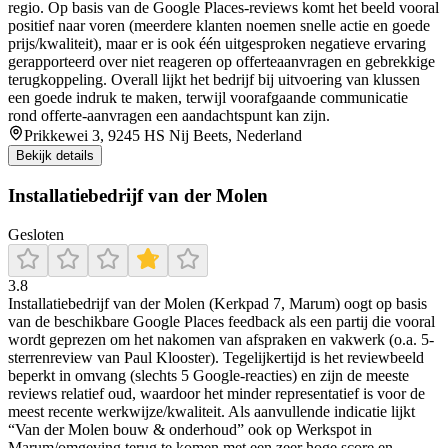
regio. Op basis van de Google Places-reviews komt het beeld vooral
positief naar voren (meerdere klanten noemen snelle actie en goede
prijs/kwaliteit), maar er is ook één uitgesproken negatieve ervaring
gerapporteerd over niet reageren op offerteaanvragen en gebrekkige
terugkoppeling. Overall lijkt het bedrijf bij uitvoering van klussen
een goede indruk te maken, terwijl voorafgaande communicatie
rond offerte-aanvragen een aandachtspunt kan zijn.
Prikkewei 3, 9245 HS Nij Beets, Nederland
Bekijk details
Installatiebedrijf van der Molen
Gesloten
3.8
Installatiebedrijf van der Molen (Kerkpad 7, Marum) oogt op basis
van de beschikbare Google Places feedback als een partij die vooral
wordt geprezen om het nakomen van afspraken en vakwerk (o.a. 5-
sterrenreview van Paul Klooster). Tegelijkertijd is het reviewbeeld
beperkt in omvang (slechts 5 Google-reacties) en zijn de meeste
reviews relatief oud, waardoor het minder representatief is voor de
meest recente werkwijze/kwaliteit. Als aanvullende indicatie lijkt
“Van der Molen bouw & onderhoud” ook op Werkspot in
Marum/omgeving terug te komen met een zeer hoge score en