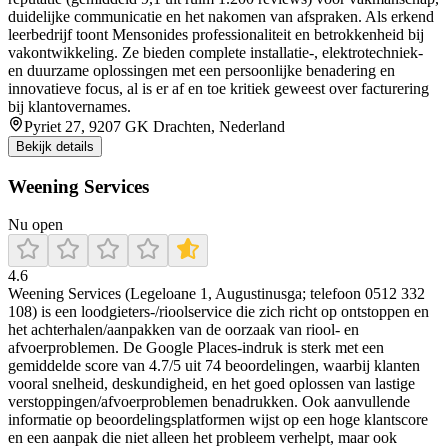
duidelijke communicatie en het nakomen van afspraken. Als erkend
leerbedrijf toont Mensonides professionaliteit en betrokkenheid bij
vakontwikkeling. Ze bieden complete installatie-, elektrotechniek-
en duurzame oplossingen met een persoonlijke benadering en
innovatieve focus, al is er af en toe kritiek geweest over facturering
bij klantovernames.
Pyriet 27, 9207 GK Drachten, Nederland
Bekijk details
Weening Services
Nu open
4.6
Weening Services (Legeloane 1, Augustinusga; telefoon 0512 332
108) is een loodgieters-/rioolservice die zich richt op ontstoppen en
het achterhalen/aanpakken van de oorzaak van riool- en
afvoerproblemen. De Google Places-indruk is sterk met een
gemiddelde score van 4.7/5 uit 74 beoordelingen, waarbij klanten
vooral snelheid, deskundigheid, en het goed oplossen van lastige
verstoppingen/afvoerproblemen benadrukken. Ook aanvullende
informatie op beoordelingsplatformen wijst op een hoge klantscore
en een aanpak die niet alleen het probleem verhelpt, maar ook