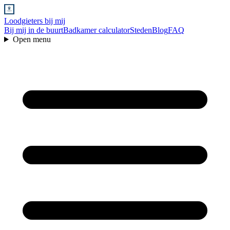
Loodgieters bij mij
Bij mij in de buurt
Badkamer calculator
Steden
Blog
FAQ
Open menu