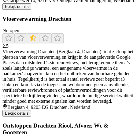
Gariperwei 10, 9216 VK Oudega Gem Smallingerlnd, Nederland
Bekijk details
Vloerverwarming Drachten
Nu open
2.5
Vloerverwarming Drachten (Berglaan 4, Drachten) richt zich op het
plaatsen van vloerverwarming en krijgt in de aangeleverde Google
Places data uitsluitend 5-sterrenreviews, met terugkerende thema’s
zoals langdurige warmte, een aangename vloerwarmte in de
badkamer/slaapvertrekken en het ontbreken van hoorbare geluiden
in huis. Tegelijkertijd is het totaal aantal reviews zeer beperkt (3
stuks) en kon ik via de toegestane webbronnen geen aanvullende,
verifieerbare reviewbronnen of platformvermeldingen voor dit
specifieke bedrijf terugvinden, waardoor de huidige servicekwaliteit
minder goed met externe signalen kan worden bevestigd.
Berglaan 4, 9203 EG Drachten, Nederland
Bekijk details
Ontstoppen Drachten Riool, Afvoer, Wc &
Gootsteen