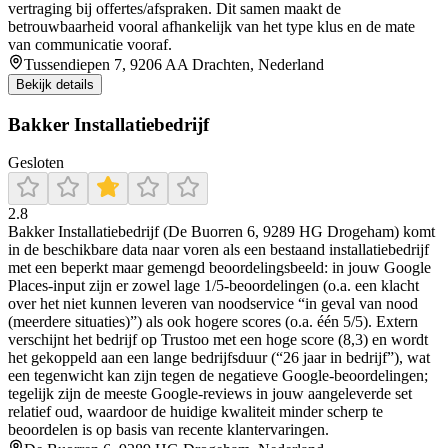
vertraging bij offertes/afspraken. Dit samen maakt de
betrouwbaarheid vooral afhankelijk van het type klus en de mate
van communicatie vooraf.
Tussendiepen 7, 9206 AA Drachten, Nederland
Bekijk details
Bakker Installatiebedrijf
Gesloten
2.8
Bakker Installatiebedrijf (De Buorren 6, 9289 HG Drogeham) komt
in de beschikbare data naar voren als een bestaand installatiebedrijf
met een beperkt maar gemengd beoordelingsbeeld: in jouw Google
Places-input zijn er zowel lage 1/5-beoordelingen (o.a. een klacht
over het niet kunnen leveren van noodservice “in geval van nood
(meerdere situaties)”) als ook hogere scores (o.a. één 5/5). Extern
verschijnt het bedrijf op Trustoo met een hoge score (8,3) en wordt
het gekoppeld aan een lange bedrijfsduur (“26 jaar in bedrijf”), wat
een tegenwicht kan zijn tegen de negatieve Google-beoordelingen;
tegelijk zijn de meeste Google-reviews in jouw aangeleverde set
relatief oud, waardoor de huidige kwaliteit minder scherp te
beoordelen is op basis van recente klantervaringen.