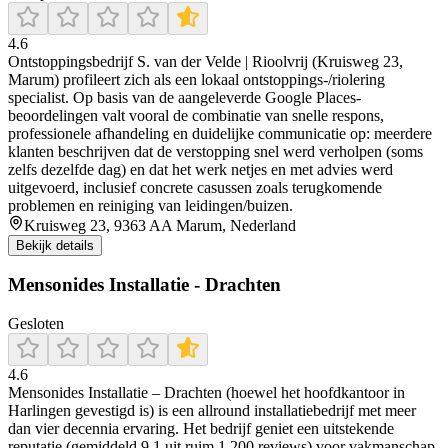
4.6
Ontstoppingsbedrijf S. van der Velde | Rioolvrij (Kruisweg 23,
Marum) profileert zich als een lokaal ontstoppings-/riolering
specialist. Op basis van de aangeleverde Google Places-
beoordelingen valt vooral de combinatie van snelle respons,
professionele afhandeling en duidelijke communicatie op: meerdere
klanten beschrijven dat de verstopping snel werd verholpen (soms
zelfs dezelfde dag) en dat het werk netjes en met advies werd
uitgevoerd, inclusief concrete casussen zoals terugkomende
problemen en reiniging van leidingen/buizen.
Kruisweg 23, 9363 AA Marum, Nederland
Bekijk details
Mensonides Installatie - Drachten
Gesloten
4.6
Mensonides Installatie – Drachten (hoewel het hoofdkantoor in
Harlingen gevestigd is) is een allround installatiebedrijf met meer
dan vier decennia ervaring. Het bedrijf geniet een uitstekende
reputatie (gemiddeld 9,1 uit ruim 1.200 reviews) voor vakmanschap,