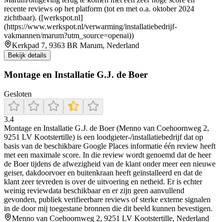
recente reviews op het platform (tot en met o.a. oktober 2024
zichtbaar). ([werkspot.nl]
(https://www.werkspot.nl/verwarming/installatiebedrijf-
vakmannen/marum?utm_source=openai))
Kerkpad 7, 9363 BR Marum, Nederland
Bekijk details
Montage en Installatie G.J. de Boer
Gesloten
3.4
Montage en Installatie G.J. de Boer (Menno van Coehoornweg 2,
9251 LV Kootstertille) is een loodgieter-/installatiebedrijf dat op
basis van de beschikbare Google Places informatie één review heeft
met een maximale score. In die review wordt genoemd dat de heer
de Boer tijdens de afwezigheid van de klant onder meer een nieuwe
geiser, dakdoorvoer en buitenkraan heeft geïnstalleerd en dat de
klant zeer tevreden is over de uitvoering en netheid. Er is echter
weinig reviewdata beschikbaar en er zijn geen aanvullend
gevonden, publiek verifieerbare reviews of sterke externe signalen
in de door mij toegestane bronnen die dit beeld kunnen bevestigen.
Menno van Coehoornweg 2, 9251 LV Kootstertille, Nederland