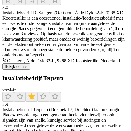
3.0
Installatiebedrijf B. Sangers (Oastkern, Âlde Dyk 32-E, 9288 XD
Kootstertille) is een operationeel installatie-/loodgietersbedrijf met
een website onder sangersinstallatie.nl en (in de aangeleverde
Google Places gegevens) een gemiddelde beoordeling van 5,0 op
basis van 3 reviews. Op basis van de beschikbare gegevens lijkt de
klantwaardering positief, maar omdat er weinig beoordelingen zijn
en de teksten ontbreken en er geen aanvullende bevestigende
klantreviews uit de toegestane domeinen gevonden zijn, blijft de
onderbouwing beperkt.
Oastkern, Âlde Dyk 32-E, 9288 XD Kootstertille, Nederland
Bekijk details
Installatiebedrijf Terpstra
Gesloten
2.9
Installatiebedrijf Terpstra (De Giek 17, Drachten) laat in Google
Places-beoordelingen een gemengd beeld zien: terwijl er ook
signalen zijn van snelle, kundige service bij storingen en
tevredenheid over geleverde werkzaamheden, zijn er in dezelfde
bron duidelijke klachten over de kwaliteit van