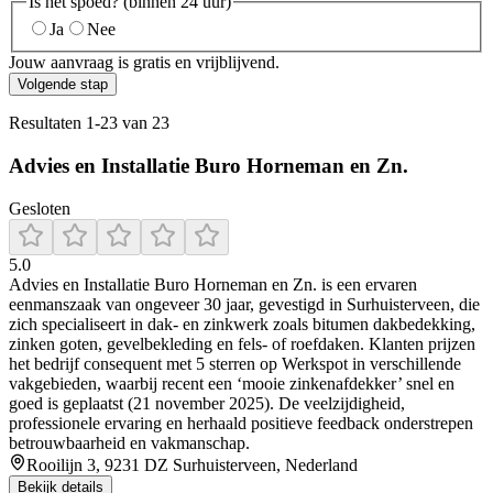
Is het spoed? (binnen 24 uur)
Ja
Nee
Jouw aanvraag is gratis en vrijblijvend.
Volgende stap
Resultaten
1
-
23
van
23
Advies en Installatie Buro Horneman en Zn.
Gesloten
5.0
Advies en Installatie Buro Horneman en Zn. is een ervaren
eenmanszaak van ongeveer 30 jaar, gevestigd in Surhuisterveen, die
zich specialiseert in dak‑ en zinkwerk zoals bitumen dakbedekking,
zinken goten, gevelbekleding en fels‑ of roefdaken. Klanten prijzen
het bedrijf consequent met 5 sterren op Werkspot in verschillende
vakgebieden, waarbij recent een ‘mooie zinkenafdekker’ snel en
goed is geplaatst (21 november 2025). De veelzijdigheid,
professionele ervaring en herhaald positieve feedback onderstrepen
betrouwbaarheid en vakmanschap.
Rooilijn 3, 9231 DZ Surhuisterveen, Nederland
Bekijk details