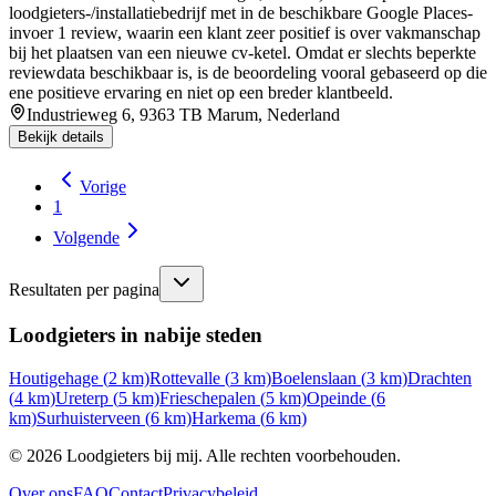
loodgieters-/installatiebedrijf met in de beschikbare Google Places-
invoer 1 review, waarin een klant zeer positief is over vakmanschap
bij het plaatsen van een nieuwe cv-ketel. Omdat er slechts beperkte
reviewdata beschikbaar is, is de beoordeling vooral gebaseerd op die
ene positieve ervaring en niet op een breder klantbeeld.
Industrieweg 6, 9363 TB Marum, Nederland
Bekijk details
Vorige
1
Volgende
Resultaten per pagina
Loodgieters in nabije steden
Houtigehage
(
2
km)
Rottevalle
(
3
km)
Boelenslaan
(
3
km)
Drachten
(
4
km)
Ureterp
(
5
km)
Frieschepalen
(
5
km)
Opeinde
(
6
km)
Surhuisterveen
(
6
km)
Harkema
(
6
km)
©
2026
Loodgieters bij mij. Alle rechten voorbehouden.
Over ons
FAQ
Contact
Privacybeleid