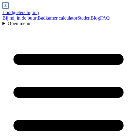
Loodgieters bij mij
Bij mij in de buurt
Badkamer calculator
Steden
Blog
FAQ
Open menu