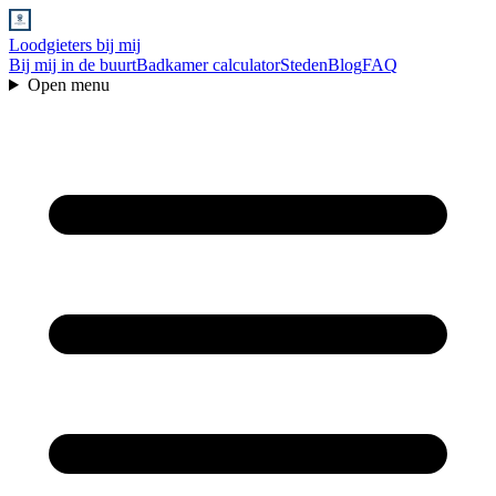
Loodgieters bij mij
Bij mij in de buurt
Badkamer calculator
Steden
Blog
FAQ
Open menu