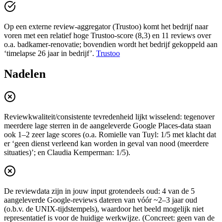
Op een externe review-aggregator (Trustoo) komt het bedrijf naar
voren met een relatief hoge Trustoo-score (8,3) en 11 reviews over
o.a. badkamer-renovatie; bovendien wordt het bedrijf gekoppeld aan
‘timelapse 26 jaar in bedrijf’.
Trustoo
Nadelen
Reviewkwaliteit/consistente tevredenheid lijkt wisselend: tegenover
meerdere lage sterren in de aangeleverde Google Places-data staan
ook 1–2 zeer lage scores (o.a. Romielle van Tuyl: 1/5 met klacht dat
er ‘geen dienst verleend kan worden in geval van nood (meerdere
situaties)’; en Claudia Kemperman: 1/5).
De reviewdata zijn in jouw input grotendeels oud: 4 van de 5
aangeleverde Google-reviews dateren van vóór ~2–3 jaar oud
(o.b.v. de UNIX-tijdstempels), waardoor het beeld mogelijk niet
representatief is voor de huidige werkwijze. (Concreet: geen van de