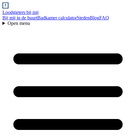
Loodgieters bij mij
Bij mij in de buurt
Badkamer calculator
Steden
Blog
FAQ
Open menu