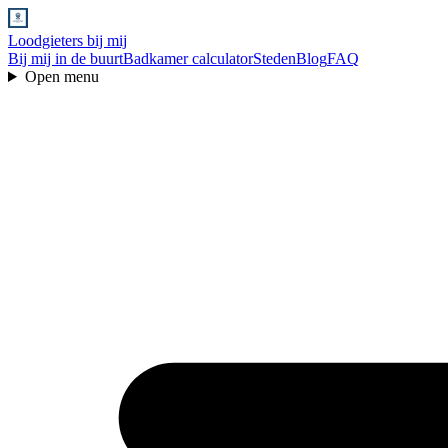
Loodgieters bij mij
Bij mij in de buurt
Badkamer calculator
Steden
Blog
FAQ
Open menu