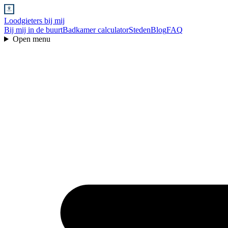
Loodgieters bij mij
Bij mij in de buurt
Badkamer calculator
Steden
Blog
FAQ
Open menu