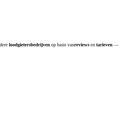
rdere
loodgietersbedrijven
op basis van
reviews
en
tarieven
—