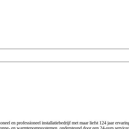
ditioneel en professioneel installatiebedrijf met maar liefst 124 jaar 
 zonne‑ en warmtepompsystemen, ondersteund door een 24‑uurs servicedie