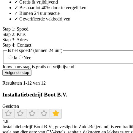
✓ Gratis & vrijblijvend
✓ Bespaar tot 40% door te vergelijken
✓ Binnen 24 uur reactie
✓ Geverifieerde vakbedrijven
Stap
1
:
Spoed
Stap
2
:
Klus
Stap
3
:
Adres
Stap
4
:
Contact
Is het spoed? (binnen 24 uur)
Ja
Nee
Jouw aanvraag is gratis en vrijblijvend.
Volgende stap
Resultaten
1
-
12
van
12
Installatiebedrijf Boot B.V.
Gesloten
4.8
Installatiebedrijf Boot B.V., gevestigd in Zuid‑Beijerland, is een tra
scala aan diensten: van CV‑ketels, sanitair, dakgoten en lekkages tot