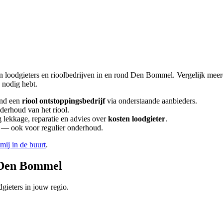
n loodgieters en rioolbedrijven in en rond
Den Bommel
. Vergelijk mee
nodig hebt.
nd een
riool ontstoppingsbedrijf
via onderstaande aanbieders.
nderhoud van het riool.
lekkage, reparatie en advies over
kosten loodgieter
.
en — ook voor regulier onderhoud.
 mij in de buurt
.
Den Bommel
gieters in jouw regio.