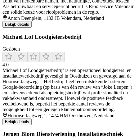
komt van herkenbare namen, met natuurlijke, contextuele teksten.
Als betrouwbaar en servicegericht bedrijf is Rioolservice Volendam
een solide keuze voor rioolproblemen in de regio.
Anton Deenplein, 1132 JB Volendam, Nederland
Bekijk details
Michael Lof Loodgietersbedrijf
Gesloten
4.0
Michael Lof Loodgietersbedrijf is een operationeel loodgieters- en
installatiewerkbedrijf gevestigd in Oosthuizen en gevestigd aan de
Hoornse Jaagweg 1. Het bedrijf heeft een uitstekende 5‑sterren
Google‑beoordeling (op basis van één review van “Joke Leupen”)
en is tevens erkend als opleidingsbedrijf, wat professionaliteit en
vakbekwaamheid onderstreept. Hoewel de positieve feedback
veelbelovend is, beperkt het beperkte aantal reviews de
mogelijkheid tot een gedegen klantenpatroonbeoordeling.
Hoornse Jaagweg 1, 1474 HM Oosthuizen, Nederland
Bekijk details
Jeroen Blom Dienstverlening Installatietechniek