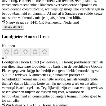
uitvoering. Hoewel de meerderheid van reviews zeer positief is,
verschenen recent enkele klachten over verstoorde afspraken en
onvoldoende communicatie, wat wijst op mogelijke verbeteringen in
betrouwbaarheid en planning. Al met al is Sanders een solide keuze
met sterke vakkennis, mits je bij afspraken alert blijft.
Nieuwstraat 33, 1441 CK Purmerend, Nederland
Bekijk details
Loodgieter Hoorn Direct
Nu open
4.0
Loodgieter Hoorn Direct (Wijdesteeg 5, Hoorn) positioneert zich als
een direct inzetbare loodgieter; op basis van de beschikbare Google
Places gegevens krijgt het bedrijf een gemiddelde beoordeling van
5.0 uit 3 reviews. Klantreacties zijn unaniem positief en
benadrukken vooral snelle en nette service, met als terugkerende
thema’s dat de klant op korte termijn geholpen werd en dat alles
verzorgd is achtergelaten. Tegelijkertijd zijn er maar weinig reviews
beschikbaar en blijven de teksten vrij kort, waardoor de
betrouwbaarheid en consistentie op langere termijn minder goed te
toetsen zijn.
Wijdesteeg 5, 1621 LG Hoorn, Nederland