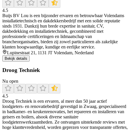
4.5
Buijs BV Lou is een bijzonder ervaren en betrouwbaar Volendams
installatietechnisch en dakdekkersbedrijf met een solide reputatie
sinds 1931. Dankzij hun brede expertise in sanitair, CV,
dakbedekking en installatietechniek, gecombineerd met
professionele certificeringen en lidmaatschap van
brancheorganisaties, bieden zij zowel particulieren als zakelijke
klanten hoogwaardige, kundige en eerlijke service.
Lupinestraat 21, 1131 JT Volendam, Nederland
Bekijk details
Droog Techniek
Nu open
4.5
Droog Techniek is een ervaren, al meer dan 50 jaar actief
loodgieters- en renovatiebedrijf gevestigd in Zwaag, gespecialiseerd
in badkamer- en keukenrenovaties, het repareren en installeren van
geisers en boilers, alsook diverse sanitaire
loodgieterswerkzaamheden. Ze ontvangen uitstekende reviews met
hoge klanttevredenheid, worden geprezen voor transparante offertes,