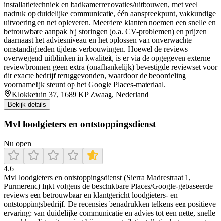
installatietechniek en badkamerrenovaties/uitbouwen, met veel
nadruk op duidelijke communicatie, één aanspreekpunt, vakkundige
uitvoering en net opleveren. Meerdere klanten noemen een snelle en
betrouwbare aanpak bij storingen (o.a. CV-problemen) en prijzen
daarnaast het adviesniveau en het oplossen van onverwachte
omstandigheden tijdens verbouwingen. Hoewel de reviews
overwegend uitblinken in kwaliteit, is er via de opgegeven externe
reviewbronnen geen extra (onafhankelijk) bevestigde reviewset voor
dit exacte bedrijf teruggevonden, waardoor de beoordeling
voornamelijk steunt op het Google Places-materiaal.
Klokketuin 37, 1689 KP Zwaag, Nederland
Bekijk details
Mvl loodgieters en ontstoppingsdienst
Nu open
4.6
Mvl loodgieters en ontstoppingsdienst (Sierra Madrestraat 1,
Purmerend) lijkt volgens de beschikbare Places/Google-gebaseerde
reviews een betrouwbaar en klantgericht loodgieters- en
ontstoppingsbedrijf. De recensies benadrukken telkens een positieve
ervaring: van duidelijke communicatie en advies tot een nette, snelle