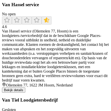
Van Hassel service
Nu open
4.6
Van Hassel service (Oliemolen 77, Hoorn) is een
loodgieters-/servicebedrijf dat in de beschikbare Google Places-
reviews vooral uitblinkt in snelheid, netheid en duidelijke
communicatie. Klanten roemen de deskundigheid, het contact bij het
maken van afspraken en het zorgvuldig uitvoeren van
werkzaamheden (o.a. verstoppingen verhelpen en sanitair/kranen of
doucheonderdelen vervangen of repareren/kitt en). Op basis van de
huidige reviewdata oogt het als een betrouwbare partij voor
lekkages en installatie/kleine loodgietersklussen, met een
kanttekening dat er buiten Google Places binnen de toegestane
bronnen geen extra, hard te verifiëren reviewvolumes voor exact dit
bedrijf naar voren kwamen.
Oliemolen 77, 1622 JM Hoorn, Nederland
Bekijk details
Van Tiel Loodgietersbedrijf
Gesloten