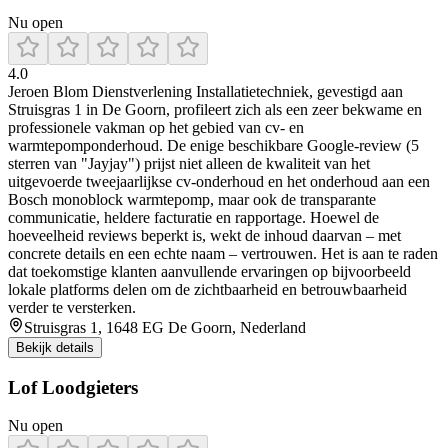
Nu open
4.0
Jeroen Blom Dienstverlening Installatietechniek, gevestigd aan
Struisgras 1 in De Goorn, profileert zich als een zeer bekwame en
professionele vakman op het gebied van cv- en
warmtepomponderhoud. De enige beschikbare Google‑review (5
sterren van "Jayjay") prijst niet alleen de kwaliteit van het
uitgevoerde tweejaarlijkse cv‑onderhoud en het onderhoud aan een
Bosch monoblock warmtepomp, maar ook de transparante
communicatie, heldere facturatie en rapportage. Hoewel de
hoeveelheid reviews beperkt is, wekt de inhoud daarvan – met
concrete details en een echte naam – vertrouwen. Het is aan te raden
dat toekomstige klanten aanvullende ervaringen op bijvoorbeeld
lokale platforms delen om de zichtbaarheid en betrouwbaarheid
verder te versterken.
Struisgras 1, 1648 EG De Goorn, Nederland
Bekijk details
Lof Loodgieters
Nu open