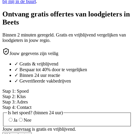
bij mij in de buurt
.
Ontvang gratis offertes van loodgieters in
Beets
Binnen 2 minuten geregeld. Gratis en vrijblijvend vergelijken van
loodgieters in jouw regio.
Jouw gegevens zijn veilig
✓ Gratis & vrijblijvend
✓ Bespaar tot 40% door te vergelijken
✓ Binnen 24 uur reactie
✓ Geverifieerde vakbedrijven
Stap
1
:
Spoed
Stap
2
:
Klus
Stap
3
:
Adres
Stap
4
:
Contact
Is het spoed? (binnen 24 uur)
Ja
Nee
Jouw aanvraag is gratis en vrijblijvend.