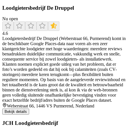
Loodgietersbedrijf De Druppel
Nu open
4.6
Loodgietersbedrijf De Druppel (Weberstraat 66, Purmerend) komt in
de beschikbare Google Places-data naar voren als een zeer
klantgerichte loodgieter met hoge waarderingen: meerdere reviews
benadrukken duidelijke communicatie, vakkundig werk en snelle,
consequente service bij zowel loodgieters- als installatiewerk.
Klanten noemen expliciet goede uitleg van het probleem, dat er
foto’s worden gedeeld en dat hij ook bij calamiteiten (zoals CV-
storingen) meerdere keren terugkomt—plus flexibiliteit buiten
reguliere momenten. Op basis van de aangeleverde reviewinhoud en
het totaalbeeld is de kans groot dat de kwaliteit en betrouwbaarheid
binnen de dienstverlening sterk is, al kon ik via de web-bronnen
geen volledig sluitende onafhankelijke bevestiging vinden voor
exact hetzelfde bedrijf/adres buiten de Google Places dataset.
Weberstraat 66, 1446 VS Purmerend, Nederland
Bekijk details
JCH Loodgietersbedrijf