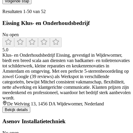
Volgende stap
Resultaten
1
-
50
van
52
Eissing Klus- en Onderhoudsbedrijf
Nu open
5.0
Klus‑ en Onderhoudsbedrijf Eissing, gevestigd in Wijdewormer,
biedt een breed scala aan diensten van badkamer- en toiletrenovaties
tot schilderwerk, kleine reparaties en keukenrenovaties in
Amsterdam en omgeving. Met een perfecte 5-sterrenbeoordeling op
zowel Google (39 reviews) als Werkspot in verschillende
categorieën, bewijst Mitchel consistent vakmanschap, flexibiliteit,
nette afwerking en klantgerichte communicatie. Klanten prijzen zijn
meedenkend en professioneel, waardoor het bedrijf sterk aanbevolen
wordt.
De Welving 13, 1456 DA Wijdewormer, Nederland
Bekijk details
Asenov Installatietechniek
Nu open