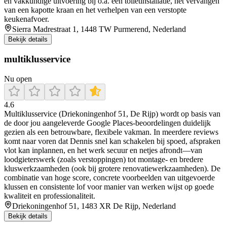
en vakkundige uitvoering bij o.a. een toiletinstallatie, het vervangen
van een kapotte kraan en het verhelpen van een verstopte
keukenafvoer.
Sierra Madrestraat 1, 1448 TW Purmerend, Nederland
Bekijk details
multiklusservice
Nu open
4.6
Multiklusservice (Driekoningenhof 51, De Rijp) wordt op basis van
de door jou aangeleverde Google Places-beoordelingen duidelijk
gezien als een betrouwbare, flexibele vakman. In meerdere reviews
komt naar voren dat Dennis snel kan schakelen bij spoed, afspraken
vlot kan inplannen, en het werk secuur en netjes afrondt—van
loodgieterswerk (zoals verstoppingen) tot montage- en bredere
kluswerkzaamheden (ook bij grotere renovatiewerkzaamheden). De
combinatie van hoge score, concrete voorbeelden van uitgevoerde
klussen en consistente lof voor manier van werken wijst op goede
kwaliteit en professionaliteit.
Driekoningenhof 51, 1483 XR De Rijp, Nederland
Bekijk details