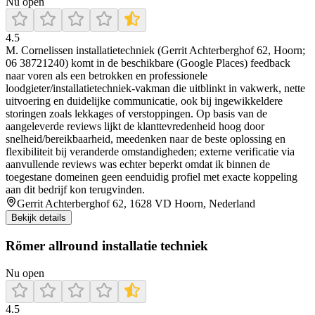
Nu open
4.5
M. Cornelissen installatietechniek (Gerrit Achterberghof 62, Hoorn;
06 38721240) komt in de beschikbare (Google Places) feedback
naar voren als een betrokken en professionele
loodgieter/installatietechniek-vakman die uitblinkt in vakwerk, nette
uitvoering en duidelijke communicatie, ook bij ingewikkeldere
storingen zoals lekkages of verstoppingen. Op basis van de
aangeleverde reviews lijkt de klanttevredenheid hoog door
snelheid/bereikbaarheid, meedenken naar de beste oplossing en
flexibiliteit bij veranderde omstandigheden; externe verificatie via
aanvullende reviews was echter beperkt omdat ik binnen de
toegestane domeinen geen eenduidig profiel met exacte koppeling
aan dit bedrijf kon terugvinden.
Gerrit Achterberghof 62, 1628 VD Hoorn, Nederland
Bekijk details
Römer allround installatie techniek
Nu open
4.5