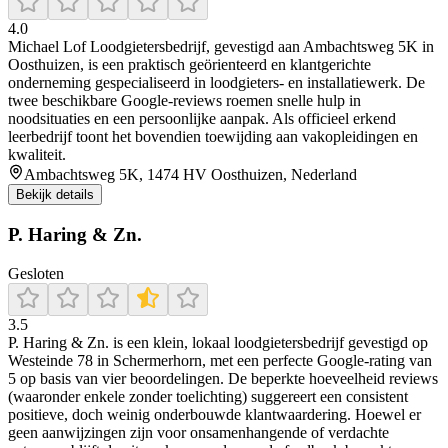
4.0
Michael Lof Loodgietersbedrijf, gevestigd aan Ambachtsweg 5K in
Oosthuizen, is een praktisch geörienteerd en klantgerichte
onderneming gespecialiseerd in loodgieters- en installatiewerk. De
twee beschikbare Google-reviews roemen snelle hulp in
noodsituaties en een persoonlijke aanpak. Als officieel erkend
leerbedrijf toont het bovendien toewijding aan vakopleidingen en
kwaliteit.
Ambachtsweg 5K, 1474 HV Oosthuizen, Nederland
Bekijk details
P. Haring & Zn.
Gesloten
3.5
P. Haring & Zn. is een klein, lokaal loodgietersbedrijf gevestigd op
Westeinde 78 in Schermerhorn, met een perfecte Google‑rating van
5 op basis van vier beoordelingen. De beperkte hoeveelheid reviews
(waaronder enkele zonder toelichting) suggereert een consistent
positieve, doch weinig onderbouwde klantwaardering. Hoewel er
geen aanwijzingen zijn voor onsamenhangende of verdachte