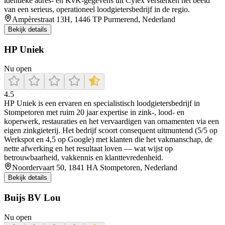
identieke adres- en KvK‑gegevens uit Cylex versterken het beeld
van een serieus, operationeel loodgietersbedrijf in de regio.
Ampèrestraat 13H, 1446 TP Purmerend, Nederland
Bekijk details
HP Uniek
Nu open
4.5
HP Uniek is een ervaren en specialistisch loodgietersbedrijf in
Stompetoren met ruim 20 jaar expertise in zink-, lood- en
koperwerk, restauraties en het vervaardigen van ornamenten via een
eigen zinkgieterij. Het bedrijf scoort consequent uitmuntend (5/5 op
Werkspot en 4,5 op Google) met klanten die het vakmanschap, de
nette afwerking en het resultaat loven — wat wijst op
betrouwbaarheid, vakkennis en klanttevredenheid.
Noordervaart 50, 1841 HA Stompetoren, Nederland
Bekijk details
Buijs BV Lou
Nu open