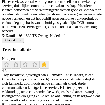
Places reviews vooral wordt geroemd om snelle en nauwkeurige
service, duidelijke communicatie en vakmanschap. Meerdere
klanten benoemen dat verwarmingsproblemen goed en vlot werden
opgelost, dat werkzaamheden (zoals een badkamer) netjes en zonder
gedoe verliepen en dat het bedrijf geen onnodige verkoopdruk op
cliënten legt; op basis van de huidige signalen lijkt TCR vooral
betrouwbaar en servicegericht, al is het totaal aantal reviews nog
beperkt.
Kamille 36, 1689 TS Zwaag, Nederland
Bekijk details
Troy Installatie
Nu open
4.8
Troy Installatie, gevestigd aan Oliemolen 137 in Hoorn, is een
kleinschalig, operationeel loodgieters- en cv-installatiebedrijf dat
zich kenmerkt door hoogstaande ambachtelijkheid, stipte
communicatie en klantgerichte service. Klanten prijzen het
vakkundige, nette en vriendelijke werk, zoals radiatorvervanging,
leidingwerkverlegging en volledige ontluchting en nazorg—en dat
alles wordt snel en met oog voor detail uitgevoerd.
Oliemolen 137, 1622 JR Hoorn, Nederland