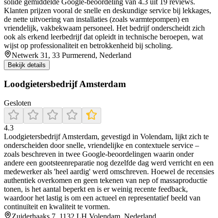
solide gemiddelde Google-beoordeling van 4.3 uit 19 reviews.
Klanten prijzen vooral de snelle en deskundige service bij lekkages,
de nette uitvoering van installaties (zoals warmtepompen) en
vriendelijk, vakbekwaam personeel. Het bedrijf onderscheidt zich
ook als erkend leerbedrijf dat opleidt in technische beroepen, wat
wijst op professionaliteit en betrokkenheid bij scholing.
Netwerk 31, 33 Purmerend, Nederland
Bekijk details
Loodgietersbedrijf Amsterdam
Gesloten
4.3
Loodgietersbedrijf Amsterdam, gevestigd in Volendam, lijkt zich te
onderscheiden door snelle, vriendelijke en contextuele service –
zoals beschreven in twee Google-beoordelingen waarin onder
andere een gootsteenreparatie nog dezelfde dag werd verricht en een
medewerker als 'heel aardig' werd omschreven. Hoewel de recensies
authentiek overkomen en geen tekenen van nep of massaproductie
tonen, is het aantal beperkt en is er weinig recente feedback,
waardoor het lastig is om een actueel en representatief beeld van
continuïteit en kwaliteit te vormen.
Zuiderhaaks 7, 1132 LH Volendam, Nederland