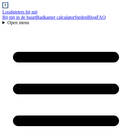
Loodgieters bij mij
Bij mij in de buurt
Badkamer calculator
Steden
Blog
FAQ
Open menu