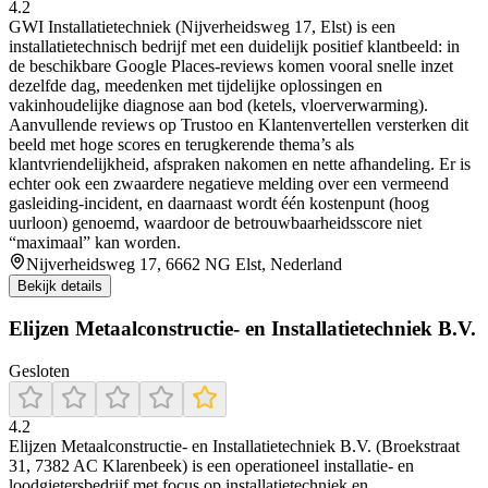
4.2
GWI Installatietechniek (Nijverheidsweg 17, Elst) is een
installatietechnisch bedrijf met een duidelijk positief klantbeeld: in
de beschikbare Google Places-reviews komen vooral snelle inzet
dezelfde dag, meedenken met tijdelijke oplossingen en
vakinhoudelijke diagnose aan bod (ketels, vloerverwarming).
Aanvullende reviews op Trustoo en Klantenvertellen versterken dit
beeld met hoge scores en terugkerende thema’s als
klantvriendelijkheid, afspraken nakomen en nette afhandeling. Er is
echter ook een zwaardere negatieve melding over een vermeend
gasleiding-incident, en daarnaast wordt één kostenpunt (hoog
uurloon) genoemd, waardoor de betrouwbaarheidsscore niet
“maximaal” kan worden.
Nijverheidsweg 17, 6662 NG Elst, Nederland
Bekijk details
Elijzen Metaalconstructie- en Installatietechniek B.V.
Gesloten
4.2
Elijzen Metaalconstructie- en Installatietechniek B.V. (Broekstraat
31, 7382 AC Klarenbeek) is een operationeel installatie- en
loodgietersbedrijf met focus op installatietechniek en