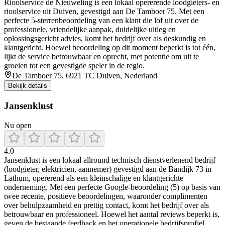
Rioolservice de Nieuweling is een lokaal opererende loodgieters- en
rioolservice uit Duiven, gevestigd aan De Tamboer 75. Met een
perfecte 5‑sterrenbeoordeling van een klant die lof uit over de
professionele, vriendelijke aanpak, duidelijke uitleg en
oplossingsgericht advies, komt het bedrijf over als deskundig en
klantgericht. Hoewel beoordeling op dit moment beperkt is tot één,
lijkt de service betrouwbaar en oprecht, met potentie om uit te
groeien tot een gevestigde speler in de regio.
De Tamboer 75, 6921 TC Duiven, Nederland
Bekijk details
Jansenklust
Nu open
4.0
Jansenklust is een lokaal allround technisch dienstverlenend bedrijf
(loodgieter, elektricien, aannemer) gevestigd aan de Bandijk 73 in
Lathum, opererend als een kleinschalige en klantgerichte
onderneming. Met een perfecte Google-beoordeling (5) op basis van
twee recente, positieve beoordelingen, waaronder complimenten
over behulpzaamheid en prettig contact, komt het bedrijf over als
betrouwbaar en professioneel. Hoewel het aantal reviews beperkt is,
geven de bestaande feedback en het operationele bedrijfsprofiel