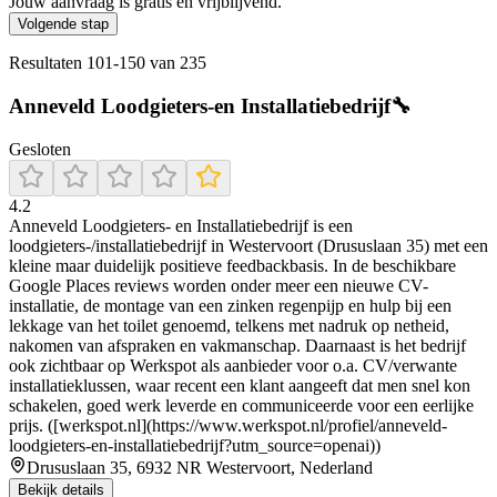
Jouw aanvraag is gratis en vrijblijvend.
Volgende stap
Resultaten
101
-
150
van
235
Anneveld Loodgieters-en Installatiebedrijf🔧
Gesloten
4.2
Anneveld Loodgieters- en Installatiebedrijf is een
loodgieters-/installatiebedrijf in Westervoort (Drususlaan 35) met een
kleine maar duidelijk positieve feedbackbasis. In de beschikbare
Google Places reviews worden onder meer een nieuwe CV-
installatie, de montage van een zinken regenpijp en hulp bij een
lekkage van het toilet genoemd, telkens met nadruk op netheid,
nakomen van afspraken en vakmanschap. Daarnaast is het bedrijf
ook zichtbaar op Werkspot als aanbieder voor o.a. CV/verwante
installatieklussen, waar recent een klant aangeeft dat men snel kon
schakelen, goed werk leverde en communiceerde voor een eerlijke
prijs. ([werkspot.nl](https://www.werkspot.nl/profiel/anneveld-
loodgieters-en-installatiebedrijf?utm_source=openai))
Drususlaan 35, 6932 NR Westervoort, Nederland
Bekijk details