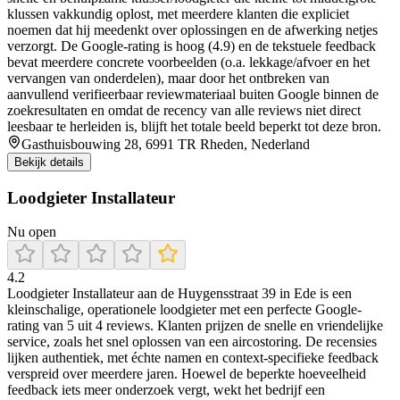
klussen vakkundig oplost, met meerdere klanten die expliciet
noemen dat hij meedenkt over oplossingen en de afwerking netjes
verzorgt. De Google-rating is hoog (4.9) en de tekstuele feedback
bevat meerdere concrete voorbeelden (o.a. lekkage/afvoer en het
vervangen van onderdelen), maar door het ontbreken van
aanvullend verifieerbaar reviewmateriaal buiten Google binnen de
zoekresultaten en omdat de recency van alle reviews niet direct
leesbaar te herleiden is, blijft het totale beeld beperkt tot deze bron.
Gasthuisbouwing 28, 6991 TR Rheden, Nederland
Bekijk details
Loodgieter Installateur
Nu open
4.2
Loodgieter Installateur aan de Huygensstraat 39 in Ede is een
kleinschalige, operationele loodgieter met een perfecte Google-
rating van 5 uit 4 reviews. Klanten prijzen de snelle en vriendelijke
service, zoals het snel oplossen van een aircostoring. De recensies
lijken authentiek, met échte namen en context-specifieke feedback
verspreid over meerdere jaren. Hoewel de beperkte hoeveelheid
feedback iets meer onderzoek vergt, wekt het bedrijf een