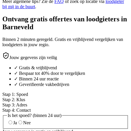
Meer algemene tips? Zie de
FAQ
of zoek op locatie via
loodgieter
bij mij in de buurt
.
Ontvang gratis offertes van loodgieters in
Barneveld
Binnen 2 minuten geregeld. Gratis en vrijblijvend vergelijken van
loodgieters in jouw regio.
Jouw gegevens zijn veilig
✓ Gratis & vrijblijvend
✓ Bespaar tot 40% door te vergelijken
✓ Binnen 24 uur reactie
✓ Geverifieerde vakbedrijven
Stap
1
:
Spoed
Stap
2
:
Klus
Stap
3
:
Adres
Stap
4
:
Contact
Is het spoed? (binnen 24 uur)
Ja
Nee