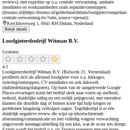
reviews), met expertise op o.a. centrale verwarming, sanitaire
installaties en werkzaamheden zoals reparatie/ontstoppen.
([trustoo.nl](https://trustoo.nl/gelderland/didam/loodgieter/rompelaar-
centrale-verwarming-bv/?utm_source=openai))
Kerckhoveweg 1, 6941 RH Didam, Nederland
Bekijk details
Loodgietersbedrijf Witman B.V.
Gesloten
4.1
Loodgietersbedrijf Witman B.V. (Bolwerk 21, Veenendaal)
profileert zich als allround loodgieter voor o.a. lekkages,
riolering/ontstoppen, CV-installaties en ook dakwerk
(dakbedekking/dakgoten). Op basis van de aangeleverde Google
Places-ervaringen komt het bedrijf sterk naar voren op snelheid,
netheid, duidelijke uitleg en een eerlijk prijsgevoel, met meerdere
klanten die dezelfde dag of binnen korte tijd hulp kregen en
problemen langdurig verholpen zagen. Tegelijkertijd is er één
duidelijk negatieve review die wijst op tekortschietende
afstemming/communicatie en niet volledig volgens verwachting
uitgevoerde montage/afstelling bij een klus, wat de score iets dempt.
Extern wordt het bedrijf o.a. op Trustoo eveneens met een hoge