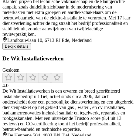
Klanten prijzen het technische vakmanschap en de klantgerichte
aanpak, zoals duidelijk zichtbaar in de modernisering van
meterkasten met extra groepen en aardlekschakelaars om de
betrouwbaarheid van de elektra-installatie te vergroten. Met 17 jaar
dienstverlening achter de rug straalt het bedrijf professionaliteit en
stabiliteit uit, zonder aanwijzingen van twijfelachtige
reviewpraktijken.
Landbouwlaan 10, 6713 EJ Ede, Nederland
Bekijk details
De Wit Installatiewerken
Gesloten
4.0
De Wit Installatiewerken is een ervaren en breed georiënteerd
installatiebedrijf uit Tiel, actief sinds circa 2006, dat zich
onderscheidt door een persoonlijke dienstverlening en een uitgebreid
dienstenpakket op het gebied van gas-, water-, en cv‑installaties,
badkamerrenovaties inclusief sanitair en tegelwerk, reparaties en
rookgaskanalen. Met een uitstekende Trustoo-score (8,4 uit 13
reviews) en CO‑certificering toont het bedrijf professionaliteit,
betrouwbaarheid en technische expertise.
De Hennepe 504, 4003 BN Tiel, Nederland