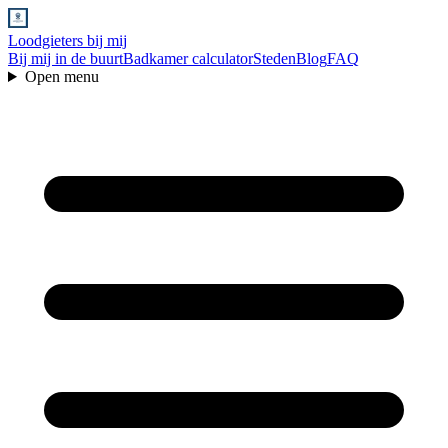
Loodgieters bij mij
Bij mij in de buurt
Badkamer calculator
Steden
Blog
FAQ
Open menu