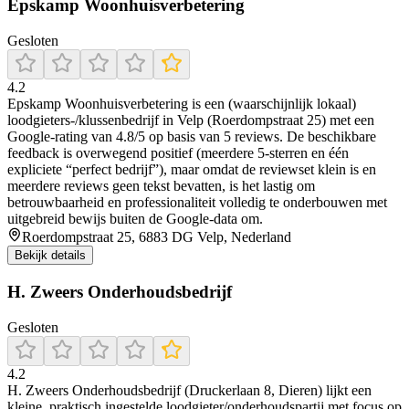
Epskamp Woonhuisverbetering
Gesloten
4.2
Epskamp Woonhuisverbetering is een (waarschijnlijk lokaal)
loodgieters-/klussenbedrijf in Velp (Roerdompstraat 25) met een
Google-rating van 4.8/5 op basis van 5 reviews. De beschikbare
feedback is overwegend positief (meerdere 5-sterren en één
expliciete “perfect bedrijf”), maar omdat de reviewset klein is en
meerdere reviews geen tekst bevatten, is het lastig om
betrouwbaarheid en professionaliteit volledig te onderbouwen met
uitgebreid bewijs buiten de Google-data om.
Roerdompstraat 25, 6883 DG Velp, Nederland
Bekijk details
H. Zweers Onderhoudsbedrijf
Gesloten
4.2
H. Zweers Onderhoudsbedrijf (Druckerlaan 8, Dieren) lijkt een
kleine, praktisch ingestelde loodgieter/onderhoudspartij met focus op