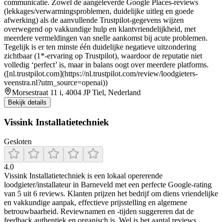
communicatie. Zowel de aangeleverde Google Places-reviews
(lekkages/verwarmingsproblemen, duidelijke uitleg en goede
afwerking) als de aanvullende Trustpilot-gegevens wijzen
overwegend op vakkundige hulp en klantvriendelijkheid, met
meerdere vermeldingen van snelle aankomst bij acute problemen.
Tegelijk is er ten minste één duidelijke negatieve uitzondering
zichtbaar (1*-ervaring op Trustpilot), waardoor de reputatie niet
volledig ‘perfect’ is, maar in balans oogt over meerdere platforms.
([nl.trustpilot.com](https://nl.trustpilot.com/review/loodgieters-
veenstra.nl?utm_source=openai))
Morsestraat 11 i, 4004 JP Tiel, Nederland
Bekijk details
Vissink Installatietechniek
Gesloten
4.0
Vissink Installatietechniek is een lokaal opererende
loodgieter/installateur in Barneveld met een perfecte Google-rating
van 5 uit 6 reviews. Klanten prijzen het bedrijf om diens vriendelijke
en vakkundige aanpak, effectieve prijsstelling en algemene
betrouwbaarheid. Reviewnamen en -tijden suggereren dat de
feedback authentiek en organisch is. Wel is het aantal reviews