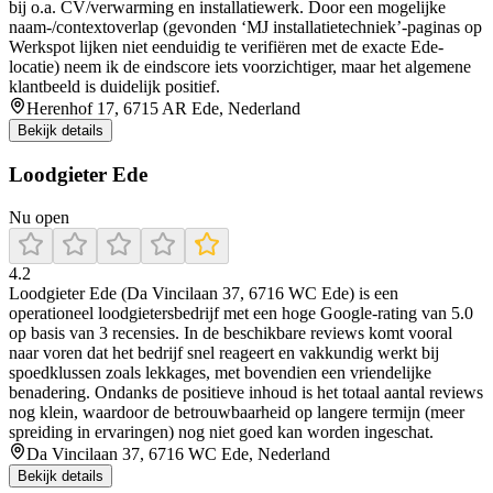
bij o.a. CV/verwarming en installatiewerk. Door een mogelijke
naam-/contextoverlap (gevonden ‘MJ installatietechniek’-paginas op
Werkspot lijken niet eenduidig te verifiëren met de exacte Ede-
locatie) neem ik de eindscore iets voorzichtiger, maar het algemene
klantbeeld is duidelijk positief.
Herenhof 17, 6715 AR Ede, Nederland
Bekijk details
Loodgieter Ede
Nu open
4.2
Loodgieter Ede (Da Vincilaan 37, 6716 WC Ede) is een
operationeel loodgietersbedrijf met een hoge Google-rating van 5.0
op basis van 3 recensies. In de beschikbare reviews komt vooral
naar voren dat het bedrijf snel reageert en vakkundig werkt bij
spoedklussen zoals lekkages, met bovendien een vriendelijke
benadering. Ondanks de positieve inhoud is het totaal aantal reviews
nog klein, waardoor de betrouwbaarheid op langere termijn (meer
spreiding in ervaringen) nog niet goed kan worden ingeschat.
Da Vincilaan 37, 6716 WC Ede, Nederland
Bekijk details