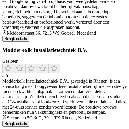
een Google-rating van 4.5 op basis van twee gedetailleerde en
positieve klantreviews toont het bedrijf vakmanschap,
klantgerichtheid, en nazorg. Hoewel het aantal beoordelingen
beperkt is, suggereren de inhoud en toon van de recensies
betrouwbaarheid en professioneel werk, verzorgd door een
vriendelijke vakman die afspraken nakomt.
Meidoornstraat 36, 7213 WS Gorssel, Nederland
Bekijk details
Modderkolk Installatietechniek B.V.
Gesloten
4.0
Modderkolk Installatietechniek B.V., gevestigd in Rhenen, is een
kleinschalig maar hooggewaardeerd installatiebedrijf met een stevige
focus op kwaliteit, afspraak nakomen en klantvriendelijk
vakmanschap. Ze bieden een breed scala aan diensten, van sanitair
en CV-installaties tot lood- en zinkwerk, ventilatie en dakinstallaties,
mét 24-uurs service zonder voorrijkosten. De positieve reviews
benadrukken hun vakkundigheid en persoonlijke aanpak.
Steenoven 5C & D, 3911 TX Rhenen, Nederland
Bekijk details