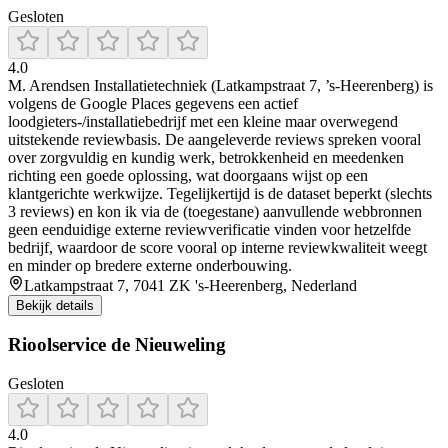
Gesloten
4.0
M. Arendsen Installatietechniek (Latkampstraat 7, ’s-Heerenberg) is
volgens de Google Places gegevens een actief
loodgieters-/installatiebedrijf met een kleine maar overwegend
uitstekende reviewbasis. De aangeleverde reviews spreken vooral
over zorgvuldig en kundig werk, betrokkenheid en meedenken
richting een goede oplossing, wat doorgaans wijst op een
klantgerichte werkwijze. Tegelijkertijd is de dataset beperkt (slechts
3 reviews) en kon ik via de (toegestane) aanvullende webbronnen
geen eenduidige externe reviewverificatie vinden voor hetzelfde
bedrijf, waardoor de score vooral op interne reviewkwaliteit weegt
en minder op bredere externe onderbouwing.
Latkampstraat 7, 7041 ZK 's-Heerenberg, Nederland
Bekijk details
Rioolservice de Nieuweling
Gesloten
4.0