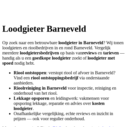
Loodgieter
Barneveld
Op zoek naar een betrouwbare
loodgieter in
Barneveld
? Wij tonen
loodgieters en rioolbedrijven in en rond
Barneveld
. Vergelijk
meerdere
loodgietersbedrijven
op basis van
reviews
en
tarieven
—
handig als u een
goedkope loodgieter
zoekt of
loodgieter met
spoed
nodig hebt.
Riool ontstoppen
: verstopt riool of afvoer in
Barneveld
?
Vind een
riool ontstoppingsbedrijf
via onderstaande
aanbieders.
Rioolreiniging in
Barneveld
voor inspectie, reiniging en
onderhoud van het riool.
Lekkage opsporen
en leidingwerk: vakmensen voor
opsporing lekkage, reparatie en advies over
kosten
loodgieter
.
Onafhankelijke vergelijking, echte reviews en inzicht in
prijzen — ook voor regulier onderhoud.