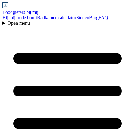
Loodgieters bij mij
Bij mij in de buurt
Badkamer calculator
Steden
Blog
FAQ
Open menu