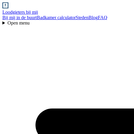
Loodgieters bij mij
Bij mij in de buurt
Badkamer calculator
Steden
Blog
FAQ
Open menu