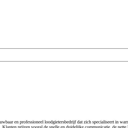
uwbaar en professioneel loodgietersbedrijf dat zich specialiseert in w
 Klanten prijzen vooral de snelle en duidelijke communicatie, de nette le