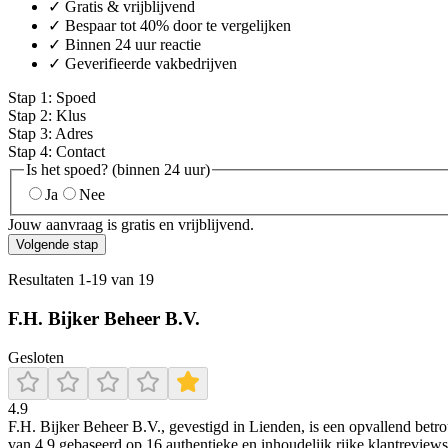
✓ Gratis & vrijblijvend
✓ Bespaar tot 40% door te vergelijken
✓ Binnen 24 uur reactie
✓ Geverifieerde vakbedrijven
Stap
1
:
Spoed
Stap
2
:
Klus
Stap
3
:
Adres
Stap
4
:
Contact
Is het spoed? (binnen 24 uur)
Ja
Nee
Jouw aanvraag is gratis en vrijblijvend.
Volgende stap
Resultaten
1
-
19
van
19
F.H. Bijker Beheer B.V.
Gesloten
4.9
F.H. Bijker Beheer B.V., gevestigd in Lienden, is een opvallend betro
van 4,9 gebaseerd op 16 authentieke en inhoudelijk rijke klantreviews.