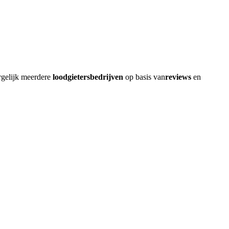
rgelijk meerdere
loodgietersbedrijven
op basis van
reviews
en