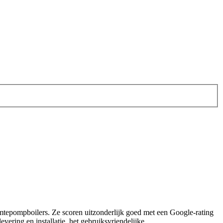
armtepompboilers. Ze scoren uitzonderlijk goed met een Google-rating
vering en installatie, het gebruiksvriendelijke