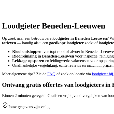
Loodgieter
Beneden-Leeuwen
Op zoek naar een betrouwbare
loodgieter in
Beneden-Leeuwen
? Wi
tarieven
— handig als u een
goedkope loodgieter
zoekt of
loodgiet
Riool ontstoppen
: verstopt riool of afvoer in
Beneden-Leeuwe
Rioolreiniging in
Beneden-Leeuwen
voor inspectie, reinigin
Lekkage opsporen
en leidingwerk: vakmensen voor opsporing 
Onafhankelijke vergelijking, echte reviews en inzicht in prijz
Meer algemene tips? Zie de
FAQ
of zoek op locatie via
loodgieter bij
Ontvang gratis offertes van loodgieters in
Binnen 2 minuten geregeld. Gratis en vrijblijvend vergelijken van lood
Jouw gegevens zijn veilig