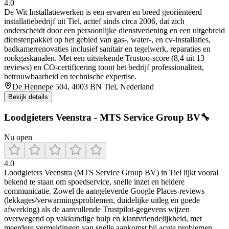
4.0
De Wit Installatiewerken is een ervaren en breed georiënteerd
installatiebedrijf uit Tiel, actief sinds circa 2006, dat zich
onderscheidt door een persoonlijke dienstverlening en een uitgebreid
dienstenpakket op het gebied van gas-, water-, en cv‑installaties,
badkamerrenovaties inclusief sanitair en tegelwerk, reparaties en
rookgaskanalen. Met een uitstekende Trustoo-score (8,4 uit 13
reviews) en CO‑certificering toont het bedrijf professionaliteit,
betrouwbaarheid en technische expertise.
De Hennepe 504, 4003 BN Tiel, Nederland
Bekijk details
Loodgieters Veenstra - MTS Service Group BV🔧
Nu open
4.0
Loodgieters Veenstra (MTS Service Group BV) in Tiel lijkt vooral
bekend te staan om spoedservice, snelle inzet en heldere
communicatie. Zowel de aangeleverde Google Places-reviews
(lekkages/verwarmingsproblemen, duidelijke uitleg en goede
afwerking) als de aanvullende Trustpilot-gegevens wijzen
overwegend op vakkundige hulp en klantvriendelijkheid, met
meerdere vermeldingen van snelle aankomst bij acute problemen.