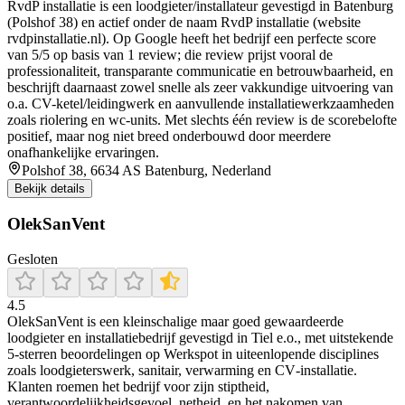
RvdP installatie is een loodgieter/installateur gevestigd in Batenburg
(Polshof 38) en actief onder de naam RvdP installatie (website
rvdpinstallatie.nl). Op Google heeft het bedrijf een perfecte score
van 5/5 op basis van 1 review; die review prijst vooral de
professionaliteit, transparante communicatie en betrouwbaarheid, en
beschrijft daarnaast zowel snelle als zeer vakkundige uitvoering van
o.a. CV-ketel/leidingwerk en aanvullende installatiewerkzaamheden
zoals riolering en wc-units. Met slechts één review is de scorebelofte
positief, maar nog niet breed onderbouwd door meerdere
onafhankelijke ervaringen.
Polshof 38, 6634 AS Batenburg, Nederland
Bekijk details
OlekSanVent
Gesloten
4.5
OlekSanVent is een kleinschalige maar goed gewaardeerde
loodgieter en installatiebedrijf gevestigd in Tiel e.o., met uitstekende
5‑sterren beoordelingen op Werkspot in uiteenlopende disciplines
zoals loodgieterswerk, sanitair, verwarming en CV‑installatie.
Klanten roemen het bedrijf voor zijn stiptheid,
verantwoordelijkheidsgevoel, netheid, en het nakomen van