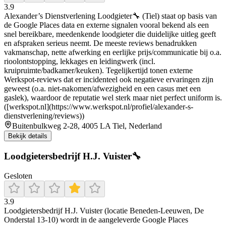
3.9
Alexander’s Dienstverlening Loodgieter🔧 (Tiel) staat op basis van
de Google Places data en externe signalen vooral bekend als een
snel bereikbare, meedenkende loodgieter die duidelijke uitleg geeft
en afspraken serieus neemt. De meeste reviews benadrukken
vakmanschap, nette afwerking en eerlijke prijs/communicatie bij o.a.
rioolontstopping, lekkages en leidingwerk (incl.
kruipruimte/badkamer/keuken). Tegelijkertijd tonen externe
Werkspot-reviews dat er incidenteel ook negatieve ervaringen zijn
geweest (o.a. niet-nakomen/afwezigheid en een casus met een
gaslek), waardoor de reputatie wel sterk maar niet perfect uniform is.
([werkspot.nl](https://www.werkspot.nl/profiel/alexander-s-
dienstverlening/reviews))
Buitenbulkweg 2-28, 4005 LA Tiel, Nederland
Bekijk details
Loodgietersbedrijf H.J. Vuister🔧
Gesloten
3.9
Loodgietersbedrijf H.J. Vuister (locatie Beneden-Leeuwen, De
Onderstal 13-10) wordt in de aangeleverde Google Places