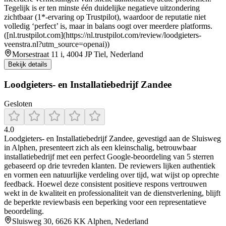
Tegelijk is er ten minste één duidelijke negatieve uitzondering
zichtbaar (1*-ervaring op Trustpilot), waardoor de reputatie niet
volledig ‘perfect’ is, maar in balans oogt over meerdere platforms.
([nl.trustpilot.com](https://nl.trustpilot.com/review/loodgieters-
veenstra.nl?utm_source=openai))
Morsestraat 11 i, 4004 JP Tiel, Nederland
Bekijk details
Loodgieters- en Installatiebedrijf Zandee
Gesloten
4.0
Loodgieters‑ en Installatiebedrijf Zandee, gevestigd aan de Sluisweg
in Alphen, presenteert zich als een kleinschalig, betrouwbaar
installatiebedrijf met een perfect Google‑beoordeling van 5 sterren
gebaseerd op drie tevreden klanten. De reviewers lijken authentiek
en vormen een natuurlijke verdeling over tijd, wat wijst op oprechte
feedback. Hoewel deze consistent positieve respons vertrouwen
wekt in de kwaliteit en professionaliteit van de dienstverlening, blijft
de beperkte reviewbasis een beperking voor een representatieve
beoordeling.
Sluisweg 30, 6626 KK Alphen, Nederland