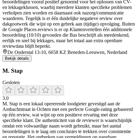
beoordelingen vooral positief genoemd voor het oplossen van CV-
en lekkageklussen, waarbij meerdere klanten specifieke problemen
verholpen zien worden en daarnaast ook nazorg/communicatie
waarderen. Tegelijk is er één duidelijke negatieve review over
dakgootwerk die wijst op een gebrek aan (tijdige) opvolging. Buiten
de Google Places-reviews is er op Klantenvertellen één additionele
beoordeling (10/10) gevonden die Bas beschrijft als meedenkend,
eerlijk en snel bij lekkages, maar het totaal aan extra openbare
reviewdata blijft beperkt.
De Onderstal 13-10, 6658 KZ Beneden-Leeuwen, Nederland
Bekijk details
M. Stap
Gesloten
3.0
M. Stap is een lokaal opererende loodgieter gevestigd aan de
Ambachtstraat in Ochten met een perfecte Google-rating gebaseerd
op één review, wat wijst op een positieve ervaring met deze
specifieke klant. De authenticiteit van de reviewer is waarschijnlijk
omdat een volwaardige naam wordt gebruikt, maar het aantal
beoordelingen is te laag om conclusies te trekken over consistentie
en reputatie. Het ontbreken van vermeldingen op gangbare