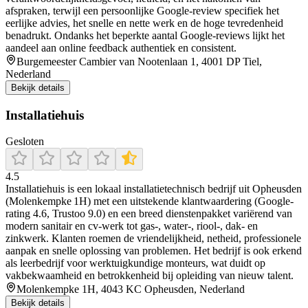
afspraken, terwijl een persoonlijke Google‑review specifiek het
eerlijke advies, het snelle en nette werk en de hoge tevredenheid
benadrukt. Ondanks het beperkte aantal Google‑reviews lijkt het
aandeel aan online feedback authentiek en consistent.
Burgemeester Cambier van Nootenlaan 1, 4001 DP Tiel,
Nederland
Bekijk details
Installatiehuis
Gesloten
4.5
Installatiehuis is een lokaal installatietechnisch bedrijf uit Opheusden
(Molenkempke 1H) met een uitstekende klantwaardering (Google-
rating 4.6, Trustoo 9.0) en een breed dienstenpakket variërend van
modern sanitair en cv-werk tot gas‑, water‑, riool‑, dak‑ en
zinkwerk. Klanten roemen de vriendelijkheid, netheid, professionele
aanpak en snelle oplossing van problemen. Het bedrijf is ook erkend
als leerbedrijf voor werktuigkundige monteurs, wat duidt op
vakbekwaamheid en betrokkenheid bij opleiding van nieuw talent.
Molenkempke 1H, 4043 KC Opheusden, Nederland
Bekijk details