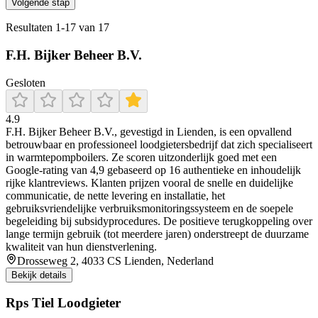
Volgende stap
Resultaten
1
-
17
van
17
F.H. Bijker Beheer B.V.
Gesloten
4.9
F.H. Bijker Beheer B.V., gevestigd in Lienden, is een opvallend
betrouwbaar en professioneel loodgietersbedrijf dat zich specialiseert
in warmtepompboilers. Ze scoren uitzonderlijk goed met een
Google-rating van 4,9 gebaseerd op 16 authentieke en inhoudelijk
rijke klantreviews. Klanten prijzen vooral de snelle en duidelijke
communicatie, de nette levering en installatie, het
gebruiksvriendelijke verbruiksmonitoringssysteem en de soepele
begeleiding bij subsidyprocedures. De positieve terugkoppeling over
lange termijn gebruik (tot meerdere jaren) onderstreept de duurzame
kwaliteit van hun dienstverlening.
Drosseweg 2, 4033 CS Lienden, Nederland
Bekijk details
Rps Tiel Loodgieter