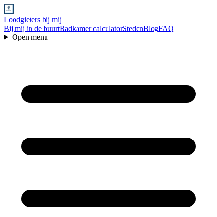
Loodgieters bij mij
Bij mij in de buurt
Badkamer calculator
Steden
Blog
FAQ
Open menu