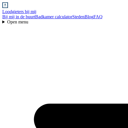
Loodgieters bij mij
Bij mij in de buurt
Badkamer calculator
Steden
Blog
FAQ
Open menu