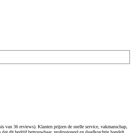
sis van 36 reviews). Klanten prijzen de snelle service, vakmanschap,
 dat dit bedrijf betrouwbaar, professioneel en daadkrachtig handelt,