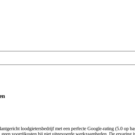
en
antgericht loodgietersbedrijf met een perfecte Google‑rating (5.0 op ba
n geen voorrijkosten bij niet uitgevoerde werkzaamheden. De ervaring is