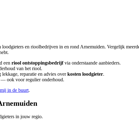
n loodgieters en rioolbedrijven in en rond
Arnemuiden
. Vergelijk meer
hebt.
d een
riool ontstoppingsbedrijf
via onderstaande aanbieders.
derhoud van het riool.
lekkage, reparatie en advies over
kosten loodgieter
.
en — ook voor regulier onderhoud.
 mij in de buurt
.
Arnemuiden
gieters in jouw regio.