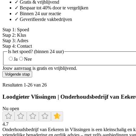
✓ Gratis & vrijblijvend
✓ Bespaar tot 40% door te vergelijken
✓ Binnen 24 uur reactie
✓ Geverifieerde vakbedrijven
Stap
1
:
Spoed
Stap
2
:
Klus
Stap
3
:
Adres
Stap
4
:
Contact
Is het spoed? (binnen 24 uur)
Ja
Nee
Jouw aanvraag is gratis en vrijblijvend.
Volgende stap
Resultaten
1
-
26
van
26
Loodgieter Vlissingen | Onderhoudsbedrijf van Eeker
Nu open
4.7
Onderhoudsbedrijf van Eekeren in Vlissingen is een kleinschalig en kl
vriendelijke benadering en eerlijk advies – met zelfs aanbiedingen va