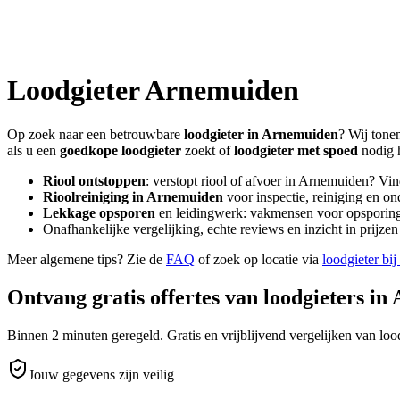
Loodgieter
Arnemuiden
Op zoek naar een betrouwbare
loodgieter in
Arnemuiden
? Wij tone
als u een
goedkope loodgieter
zoekt of
loodgieter met spoed
nodig 
Riool ontstoppen
: verstopt riool of afvoer in
Arnemuiden
? Vin
Rioolreiniging in
Arnemuiden
voor inspectie, reiniging en on
Lekkage opsporen
en leidingwerk: vakmensen voor opsporing 
Onafhankelijke vergelijking, echte reviews en inzicht in prijz
Meer algemene tips? Zie de
FAQ
of zoek op locatie via
loodgieter bij
Ontvang gratis offertes van loodgieters in
Binnen 2 minuten geregeld. Gratis en vrijblijvend vergelijken van lood
Jouw gegevens zijn veilig