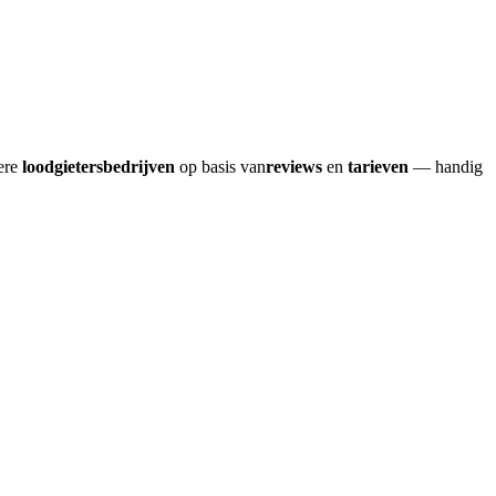
dere
loodgietersbedrijven
op basis van
reviews
en
tarieven
— handig