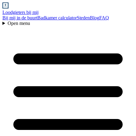
Loodgieters bij mij
Bij mij in de buurt
Badkamer calculator
Steden
Blog
FAQ
Open menu