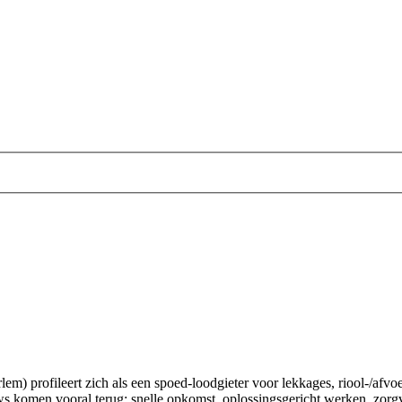
profileert zich als een spoed-loodgieter voor lekkages, riool-/afvoe
 komen vooral terug: snelle opkomst, oplossingsgericht werken, zorgvul