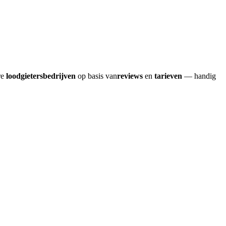
re
loodgietersbedrijven
op basis van
reviews
en
tarieven
— handig