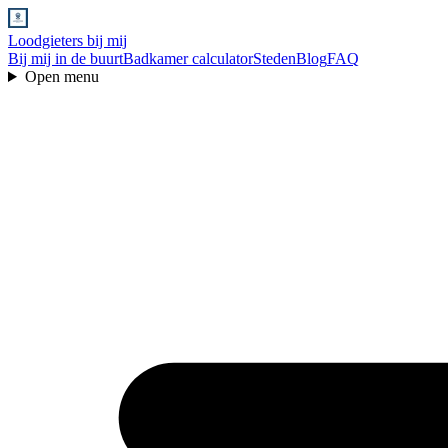
Loodgieters bij mij
Bij mij in de buurt
Badkamer calculator
Steden
Blog
FAQ
Open menu