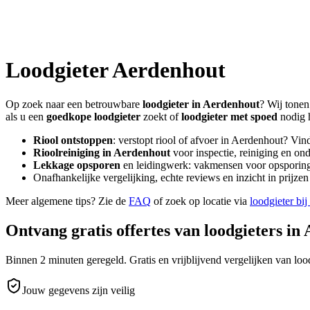
Loodgieter
Aerdenhout
Op zoek naar een betrouwbare
loodgieter in
Aerdenhout
? Wij tonen
als u een
goedkope loodgieter
zoekt of
loodgieter met spoed
nodig 
Riool ontstoppen
: verstopt riool of afvoer in
Aerdenhout
? Vin
Rioolreiniging in
Aerdenhout
voor inspectie, reiniging en ond
Lekkage opsporen
en leidingwerk: vakmensen voor opsporing 
Onafhankelijke vergelijking, echte reviews en inzicht in prijz
Meer algemene tips? Zie de
FAQ
of zoek op locatie via
loodgieter bij
Ontvang gratis offertes van loodgieters in
Binnen 2 minuten geregeld. Gratis en vrijblijvend vergelijken van lood
Jouw gegevens zijn veilig