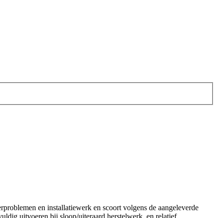
rproblemen en installatiewerk en scoort volgens de aangeleverde
dig uitvoeren bij sloop/uiteraard herstelwerk, en relatief