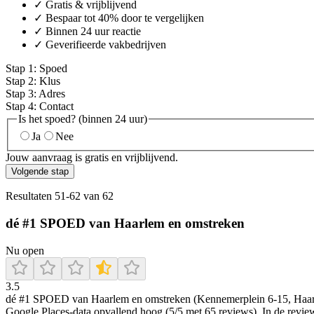
✓ Gratis & vrijblijvend
✓ Bespaar tot 40% door te vergelijken
✓ Binnen 24 uur reactie
✓ Geverifieerde vakbedrijven
Stap
1
:
Spoed
Stap
2
:
Klus
Stap
3
:
Adres
Stap
4
:
Contact
Is het spoed? (binnen 24 uur)
Ja
Nee
Jouw aanvraag is gratis en vrijblijvend.
Volgende stap
Resultaten
51
-
62
van
62
dé #1 SPOED van Haarlem en omstreken
Nu open
3.5
dé #1 SPOED van Haarlem en omstreken (Kennemerplein 6-15, Haarlem) 
Google Places-data opvallend hoog (5/5 met 65 reviews). In de reviews