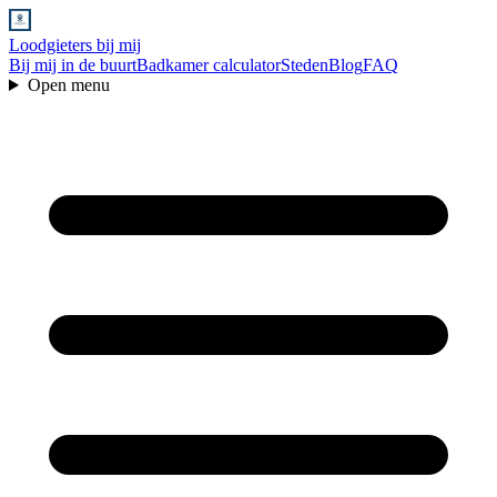
Loodgieters bij mij
Bij mij in de buurt
Badkamer calculator
Steden
Blog
FAQ
Open menu