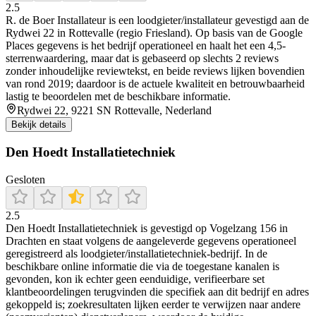
2.5
R. de Boer Installateur is een loodgieter/installateur gevestigd aan de
Rydwei 22 in Rottevalle (regio Friesland). Op basis van de Google
Places gegevens is het bedrijf operationeel en haalt het een 4,5-
sterrenwaardering, maar dat is gebaseerd op slechts 2 reviews
zonder inhoudelijke reviewtekst, en beide reviews lijken bovendien
van rond 2019; daardoor is de actuele kwaliteit en betrouwbaarheid
lastig te beoordelen met de beschikbare informatie.
Rydwei 22, 9221 SN Rottevalle, Nederland
Bekijk details
Den Hoedt Installatietechniek
Gesloten
2.5
Den Hoedt Installatietechniek is gevestigd op Vogelzang 156 in
Drachten en staat volgens de aangeleverde gegevens operationeel
geregistreerd als loodgieter/installatietechniek-bedrijf. In de
beschikbare online informatie die via de toegestane kanalen is
gevonden, kon ik echter geen eenduidige, verifieerbare set
klantbeoordelingen terugvinden die specifiek aan dit bedrijf en adres
gekoppeld is; zoekresultaten lijken eerder te verwijzen naar andere