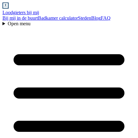
Loodgieters bij mij
Bij mij in de buurt
Badkamer calculator
Steden
Blog
FAQ
Open menu