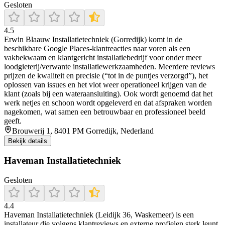
Gesloten
4.5
Erwin Blaauw Installatietechniek (Gorredijk) komt in de
beschikbare Google Places-klantreacties naar voren als een
vakbekwaam en klantgericht installatiebedrijf voor onder meer
loodgieterij/verwante installatiewerkzaamheden. Meerdere reviews
prijzen de kwaliteit en precisie (“tot in de puntjes verzorgd”), het
oplossen van issues en het vlot weer operationeel krijgen van de
klant (zoals bij een wateraansluiting). Ook wordt genoemd dat het
werk netjes en schoon wordt opgeleverd en dat afspraken worden
nagekomen, wat samen een betrouwbaar en professioneel beeld
geeft.
Brouwerij 1, 8401 PM Gorredijk, Nederland
Bekijk details
Haveman Installatietechniek
Gesloten
4.4
Haveman Installatietechniek (Leidijk 36, Waskemeer) is een
installateur die volgens klantreviews en externe profielen sterk leunt