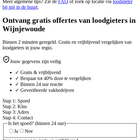
Meer algemene tips? Zie de
FAQ
of zoek op locatie via
loodgieter
bij mij in de buurt
.
Ontvang gratis offertes van loodgieters in
Wijnjewoude
Binnen 2 minuten geregeld. Gratis en vrijblijvend vergelijken van
loodgieters in jouw regio.
Jouw gegevens zijn veilig
✓ Gratis & vrijblijvend
✓ Bespaar tot 40% door te vergelijken
✓ Binnen 24 uur reactie
✓ Geverifieerde vakbedrijven
Stap
1
:
Spoed
Stap
2
:
Klus
Stap
3
:
Adres
Stap
4
:
Contact
Is het spoed? (binnen 24 uur)
Ja
Nee