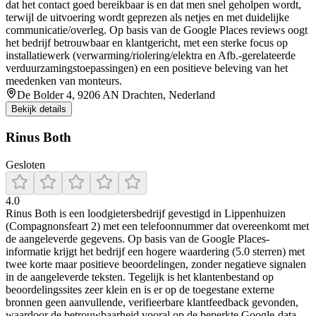
dat het contact goed bereikbaar is en dat men snel geholpen wordt,
terwijl de uitvoering wordt geprezen als netjes en met duidelijke
communicatie/overleg. Op basis van de Google Places reviews oogt
het bedrijf betrouwbaar en klantgericht, met een sterke focus op
installatiewerk (verwarming/riolering/elektra en Afb.-gerelateerde
verduurzamingstoepassingen) en een positieve beleving van het
meedenken van monteurs.
De Bolder 4, 9206 AN Drachten, Nederland
Bekijk details
Rinus Both
Gesloten
4.0
Rinus Both is een loodgietersbedrijf gevestigd in Lippenhuizen
(Compagnonsfeart 2) met een telefoonnummer dat overeenkomt met
de aangeleverde gegevens. Op basis van de Google Places-
informatie krijgt het bedrijf een hogere waardering (5.0 sterren) met
twee korte maar positieve beoordelingen, zonder negatieve signalen
in de aangeleverde teksten. Tegelijk is het klantenbestand op
beoordelingssites zeer klein en is er op de toegestane externe
bronnen geen aanvullende, verifieerbare klantfeedback gevonden,
waardoor de betrouwbaarheid vooral op de beperkte Google-data