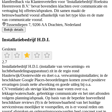
klantfeedback via Klantenvertellen voor ‘Installatiebedrijf Hoekstra
Heerenveen B.V.’ bevat bovendien klachten over communicatie en
vertraging bij offertes/afspraken. Dit samen maakt de
betrouwbaarheid vooral afhankelijk van het type klus en de mate
van communicatie vooraf.
Tussendiepen 7, 9206 AA Drachten, Nederland
Bekijk details
Installatiebedrijf H.D.I.
Gesloten
2.7
Installatiebedrijf H.D.I. (installatie van verwarmings- en
luchtbehandelingsapparatuur) zit in de regio rond
Haulerwijk/Oosterwolde en doet o.a. verwarmingsinstallaties; in de
beschikbare Google Places-beoordelingen komen zowel positieve
ervaringen (zoals nette afwerking en goede uitleg bij o.a.
CV/ventilatie) als stevige klachten naar voren over o.a.
lekkage/waterschade, gebrekkige communicatie en het niet afronden
volgens planning/afspraak. Op basis van de beperkte hoeveelheid
beschikbare reviews (9) is de betrouwbaarheid van het huidige
serviceniveau moeilijker te voorspellen, en is er vooral reden om
vooraf afspraken en opleveringsvoorwaarden heel concreet vast te