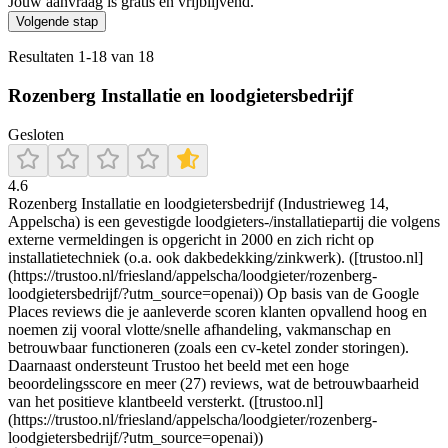
Jouw aanvraag is gratis en vrijblijvend.
Volgende stap
Resultaten
1
-
18
van
18
Rozenberg Installatie en loodgietersbedrijf
Gesloten
4.6
Rozenberg Installatie en loodgietersbedrijf (Industrieweg 14,
Appelscha) is een gevestigde loodgieters-/installatiepartij die volgens
externe vermeldingen is opgericht in 2000 en zich richt op
installatietechniek (o.a. ook dakbedekking/zinkwerk). ([trustoo.nl]
(https://trustoo.nl/friesland/appelscha/loodgieter/rozenberg-
loodgietersbedrijf/?utm_source=openai)) Op basis van de Google
Places reviews die je aanleverde scoren klanten opvallend hoog en
noemen zij vooral vlotte/snelle afhandeling, vakmanschap en
betrouwbaar functioneren (zoals een cv-ketel zonder storingen).
Daarnaast ondersteunt Trustoo het beeld met een hoge
beoordelingsscore en meer (27) reviews, wat de betrouwbaarheid
van het positieve klantbeeld versterkt. ([trustoo.nl]
(https://trustoo.nl/friesland/appelscha/loodgieter/rozenberg-
loodgietersbedrijf/?utm_source=openai))