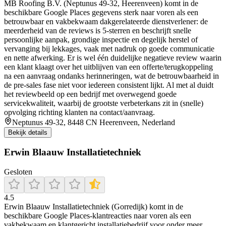
MB Roofing B.V. (Neptunus 49-32, Heerenveen) komt in de
beschikbare Google Places gegevens sterk naar voren als een
betrouwbaar en vakbekwaam dakgerelateerde dienstverlener: de
meerderheid van de reviews is 5-sterren en beschrijft snelle
persoonlijke aanpak, grondige inspectie en degelijk herstel of
vervanging bij lekkages, vaak met nadruk op goede communicatie
en nette afwerking. Er is wel één duidelijke negatieve review waarin
een klant klaagt over het uitblijven van een offerte/terugkoppeling
na een aanvraag ondanks herinneringen, wat de betrouwbaarheid in
de pre-sales fase niet voor iedereen consistent lijkt. Al met al duidt
het reviewbeeld op een bedrijf met overwegend goede
servicekwaliteit, waarbij de grootste verbeterkans zit in (snelle)
opvolging richting klanten na contact/aanvraag.
Neptunus 49-32, 8448 CN Heerenveen, Nederland
Bekijk details
Erwin Blaauw Installatietechniek
Gesloten
4.5
Erwin Blaauw Installatietechniek (Gorredijk) komt in de
beschikbare Google Places-klantreacties naar voren als een
vakbekwaam en klantgericht installatiebedrijf voor onder meer