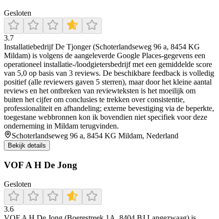
Gesloten
3.7
Installatiebedrijf De Tjonger (Schoterlandseweg 96 a, 8454 KG
Mildam) is volgens de aangeleverde Google Places-gegevens een
operationeel installatie-/loodgietersbedrijf met een gemiddelde score
van 5,0 op basis van 3 reviews. De beschikbare feedback is volledig
positief (alle reviewers gaven 5 sterren), maar door het kleine aantal
reviews en het ontbreken van reviewteksten is het moeilijk om
buiten het cijfer om conclusies te trekken over consistentie,
professionaliteit en afhandeling; externe bevestiging via de beperkte,
toegestane webbronnen kon ik bovendien niet specifiek voor deze
onderneming in Mildam terugvinden.
Schoterlandseweg 96 a, 8454 KG Mildam, Nederland
Bekijk details
VOF A H De Jong
Gesloten
3.6
VOF A H De Jong (Boerestreek 1A, 8404 BJ Langezwaag) is