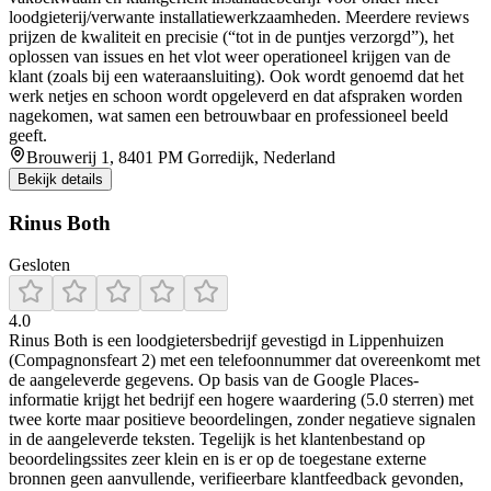
loodgieterij/verwante installatiewerkzaamheden. Meerdere reviews
prijzen de kwaliteit en precisie (“tot in de puntjes verzorgd”), het
oplossen van issues en het vlot weer operationeel krijgen van de
klant (zoals bij een wateraansluiting). Ook wordt genoemd dat het
werk netjes en schoon wordt opgeleverd en dat afspraken worden
nagekomen, wat samen een betrouwbaar en professioneel beeld
geeft.
Brouwerij 1, 8401 PM Gorredijk, Nederland
Bekijk details
Rinus Both
Gesloten
4.0
Rinus Both is een loodgietersbedrijf gevestigd in Lippenhuizen
(Compagnonsfeart 2) met een telefoonnummer dat overeenkomt met
de aangeleverde gegevens. Op basis van de Google Places-
informatie krijgt het bedrijf een hogere waardering (5.0 sterren) met
twee korte maar positieve beoordelingen, zonder negatieve signalen
in de aangeleverde teksten. Tegelijk is het klantenbestand op
beoordelingssites zeer klein en is er op de toegestane externe
bronnen geen aanvullende, verifieerbare klantfeedback gevonden,