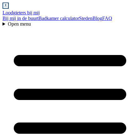
Loodgieters bij mij
Bij mij in de buurt
Badkamer calculator
Steden
Blog
FAQ
Open menu