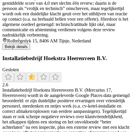
gemiddelde score van 4,0 met slechts één review; daarin is de
persoon als “vrolijk en technisch” omschreven, maar tegelijkertijd
wordt ook een duidelijke klacht geuit over het uitblijven van reactie
op contact (o.a. na herhaald bellen voor een offerte). Hierdoor is het
algemene oordeel gemengd: technisch/attitude lijkt oké, maar
communicatie en afstemming verdienen volgens deze review
nadrukkelijk verbetering.
Rolbrêgedyk 15, 8406 AM Tijnje, Nederland
Bekijk details
Installatiebedrijf Hoekstra Heerenveen B.V.
Gesloten
2.6
Installatiebedrijf Hoekstra Heerenveen B.V. (Mercurius 17,
Heerenveen) wordt in de aangeleverde Google Places-data gemengd
beoordeeld: er zijn duidelijke positieve ervaringen over vriendelijk
personeel, meedenken en netjes werk (o.a. cv-ketel-installatie en
correct afmaken/oplossen van eerdere aanpassingen). Tegelijkertijd
staan er ook scherpe negatieve reviews over klantvriendelijkheid,
het afkappen tijdens een storing en het onvoldoende “beter
achterlaten” na een inspectie, plus een externe review met een klacht