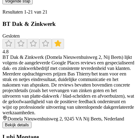
Volgende stap
Resultaten
1
-
21
van
21
BT Dak & Zinkwerk
Gesloten
4.8
BT Dak & Zinkwerk (Domela Nieuwenhuisweg 2, Nij Beets) lijkt
volgens de aangeleverde Google Places reviews een gespecialiseerd
dak- en zinkwerkbedrijf met consistente tevredenheid van klanten.
Meerdere opdrachtgevers prijzen Bas Thierry/het team voor een
strak en netjes eindresultaat, duidelijke communicatie en het
nakomen van afspraken. De reviews bevatten bovendien concrete
projectdetails (zoals het vervangen van zinken goten en het
uitvoeren van platte-dakwerk / blad-scheiders en afvoerbuizen), wat
de geloofwaardigheid van de positieve feedback ondersteunt en
wijst op professionele uitvoering van uiteenlopende dakgerelateerde
werkzaamheden.
Domela Nieuwenhuisweg 2, 9245 VA Nij Beets, Nederland
Bekijk details
Luhi Montage