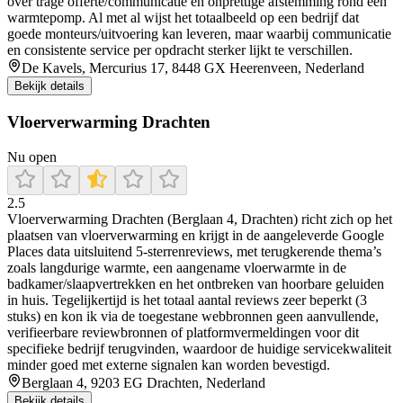
over trage offerte/communicatie en onprettige afstemming rond een
warmtepomp. Al met al wijst het totaalbeeld op een bedrijf dat
goede monteurs/uitvoering kan leveren, maar waarbij communicatie
en consistente service per opdracht sterker lijkt te verschillen.
De Kavels, Mercurius 17, 8448 GX Heerenveen, Nederland
Bekijk details
Vloerverwarming Drachten
Nu open
2.5
Vloerverwarming Drachten (Berglaan 4, Drachten) richt zich op het
plaatsen van vloerverwarming en krijgt in de aangeleverde Google
Places data uitsluitend 5-sterrenreviews, met terugkerende thema’s
zoals langdurige warmte, een aangename vloerwarmte in de
badkamer/slaapvertrekken en het ontbreken van hoorbare geluiden
in huis. Tegelijkertijd is het totaal aantal reviews zeer beperkt (3
stuks) en kon ik via de toegestane webbronnen geen aanvullende,
verifieerbare reviewbronnen of platformvermeldingen voor dit
specifieke bedrijf terugvinden, waardoor de huidige servicekwaliteit
minder goed met externe signalen kan worden bevestigd.
Berglaan 4, 9203 EG Drachten, Nederland
Bekijk details