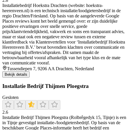
2.8
Installatiebedrijf Hoekstra Drachten (website: hoekstra-
heerenveen.nl) is een technisch installatie/loodgietersbedrijf in de
regio Drachten/Friesland. Op basis van de aangeleverde Google
Places reviews komt het beeld gemengd over: er zijn duidelijke
positieve ervaringen over snelle service, goede
prijs/klantvriendelijkheid, vakwerk en soms een transparant advies,
maar er staat ook een negatieve review tussen en externe
klantfeedback via Klantenvertellen voor ‘Installatiebedrijf Hoekstra
Heerenveen B.V.’ bevat bovendien klachten over communicatie en
vertraging bij offertes/afspraken. Dit samen maakt de
betrouwbaarheid vooral afhankelijk van het type klus en de mate
van communicatie vooraf.
Tussendiepen 7, 9206 AA Drachten, Nederland
Bekijk details
Installatie Bedrijf Thijmen Ploegstra
Gesloten
2.6
Installatie Bedrijf Thijmen Ploegstra (Rolbrêgedyk 15, Tijnje) is een
in Tijnje gevestigd installatie-/loodgietersbedrijf. Op basis van de
beschikbare Google Places-informatie heeft het bedrijf een