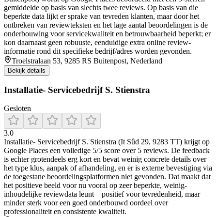
gemiddelde op basis van slechts twee reviews. Op basis van die
beperkte data lijkt er sprake van tevreden klanten, maar door het
ontbreken van reviewteksten en het lage aantal beoordelingen is de
onderbouwing voor servicekwaliteit en betrouwbaarheid beperkt; er
kon daarnaast geen robuuste, eenduidige extra online review-
informatie rond dit specifieke bedrijf/adres worden gevonden.
Troelstralaan 53, 9285 RS Buitenpost, Nederland
Bekijk details
Installatie- Servicebedrijf S. Stienstra
Gesloten
3.0
Installatie- Servicebedrijf S. Stienstra (It Sûd 29, 9283 TT) krijgt op
Google Places een volledige 5/5 score over 5 reviews. De feedback
is echter grotendeels erg kort en bevat weinig concrete details over
het type klus, aanpak of afhandeling, en er is externe bevestiging via
de toegestane beoordelingsplatformen niet gevonden. Dat maakt dat
het positieve beeld voor nu vooral op zeer beperkte, weinig-
inhoudelijke reviewdata leunt—positief voor tevredenheid, maar
minder sterk voor een goed onderbouwd oordeel over
professionaliteit en consistente kwaliteit.