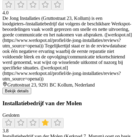
4.0
De Jong Installaties (Gruttostraat 23, Kollum) is een
loodgieters-/installatiebedrijf dat volgens de beschikbare Werkspot-
beoordelingen vaak wordt geprezen om snelle en nette uitvoering,
goede communicatie en het nakomen van afspraken. ([werkspot.nl]
(https://www.werkspot.nl/profiel/de-jong-installaties/reviews?
utm_source=openai)) Tegelijkertijd staat er in de reviewdatabase
ook één negatieve ervaring waarbij de eerste reparatie niet
voldoende bleek en de opvolging/communicatie tekortschietend
werd genoemd, wat wijst op wisselende uitkomst of nazorg bij
specifieke situaties. ([werkspot.nl]
(https://www.werkspot.nl/profiel/de-jong-installaties/reviews?
utm_source=openai))
Gruttostraat 23, 9291 BC Kollum, Nederland
Bekijk details
Installatiebedrijf van der Molen
Gesloten
3.8
Installatiebedrijf van der Molen (Kerkpad 7, Marum) oogt op basis