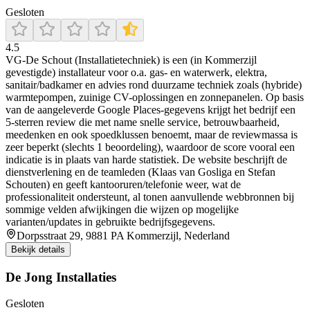
Gesloten
4.5
VG-De Schout (Installatietechniek) is een (in Kommerzijl
gevestigde) installateur voor o.a. gas- en waterwerk, elektra,
sanitair/badkamer en advies rond duurzame techniek zoals (hybride)
warmtepompen, zuinige CV-oplossingen en zonnepanelen. Op basis
van de aangeleverde Google Places-gegevens krijgt het bedrijf een
5-sterren review die met name snelle service, betrouwbaarheid,
meedenken en ook spoedklussen benoemt, maar de reviewmassa is
zeer beperkt (slechts 1 beoordeling), waardoor de score vooral een
indicatie is in plaats van harde statistiek. De website beschrijft de
dienstverlening en de teamleden (Klaas van Gosliga en Stefan
Schouten) en geeft kantooruren/telefonie weer, wat de
professionaliteit ondersteunt, al tonen aanvullende webbronnen bij
sommige velden afwijkingen die wijzen op mogelijke
varianten/updates in gebruikte bedrijfsgegevens.
Dorpsstraat 29, 9881 PA Kommerzijl, Nederland
Bekijk details
De Jong Installaties
Gesloten