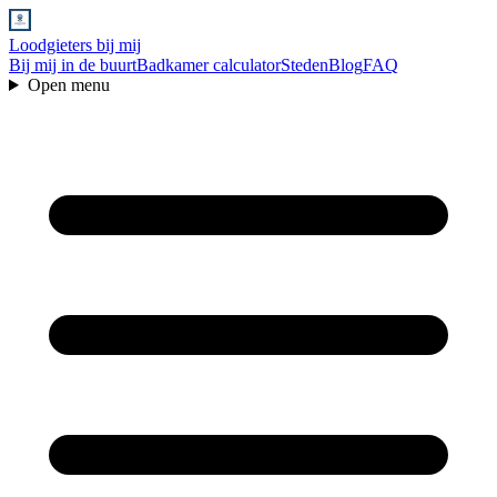
Loodgieters bij mij
Bij mij in de buurt
Badkamer calculator
Steden
Blog
FAQ
Open menu