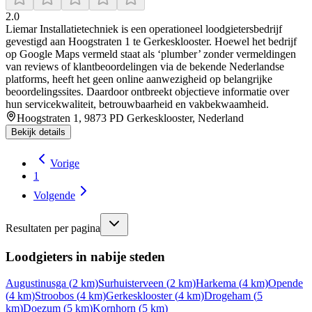
2.0
Liemar Installatietechniek is een operationeel loodgietersbedrijf
gevestigd aan Hoogstraten 1 te Gerkesklooster. Hoewel het bedrijf
op Google Maps vermeld staat als ‘plumber’ zonder vermeldingen
van reviews of klantbeoordelingen via de bekende Nederlandse
platforms, heeft het geen online aanwezigheid op belangrijke
beoordelingssites. Daardoor ontbreekt objectieve informatie over
hun servicekwaliteit, betrouwbaarheid en vakbekwaamheid.
Hoogstraten 1, 9873 PD Gerkesklooster, Nederland
Bekijk details
Vorige
1
Volgende
Resultaten per pagina
Loodgieters in nabije steden
Augustinusga
(
2
km)
Surhuisterveen
(
2
km)
Harkema
(
4
km)
Opende
(
4
km)
Stroobos
(
4
km)
Gerkesklooster
(
4
km)
Drogeham
(
5
km)
Doezum
(
5
km)
Kornhorn
(
5
km)