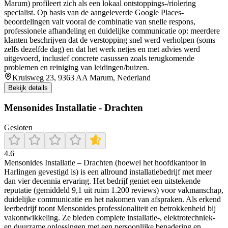
Marum) profileert zich als een lokaal ontstoppings-/riolering
specialist. Op basis van de aangeleverde Google Places-
beoordelingen valt vooral de combinatie van snelle respons,
professionele afhandeling en duidelijke communicatie op: meerdere
klanten beschrijven dat de verstopping snel werd verholpen (soms
zelfs dezelfde dag) en dat het werk netjes en met advies werd
uitgevoerd, inclusief concrete casussen zoals terugkomende
problemen en reiniging van leidingen/buizen.
Kruisweg 23, 9363 AA Marum, Nederland
Bekijk details
Mensonides Installatie - Drachten
Gesloten
4.6
Mensonides Installatie – Drachten (hoewel het hoofdkantoor in
Harlingen gevestigd is) is een allround installatiebedrijf met meer
dan vier decennia ervaring. Het bedrijf geniet een uitstekende
reputatie (gemiddeld 9,1 uit ruim 1.200 reviews) voor vakmanschap,
duidelijke communicatie en het nakomen van afspraken. Als erkend
leerbedrijf toont Mensonides professionaliteit en betrokkenheid bij
vakontwikkeling. Ze bieden complete installatie-, elektrotechniek-
en duurzame oplossingen met een persoonlijke benadering en