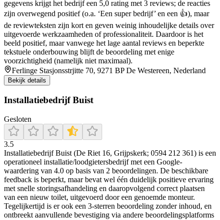
gegevens krijgt het bedrijf een 5,0 rating met 3 reviews; de reacties
zijn overwegend positief (o.a. ‘Een super bedrijf’ en een 👍), maar
de reviewteksten zijn kort en geven weinig inhoudelijke details over
uitgevoerde werkzaamheden of professionaliteit. Daardoor is het
beeld positief, maar vanwege het lage aantal reviews en beperkte
tekstuele onderbouwing blijft de beoordeling met enige
voorzichtigheid (namelijk niet maximaal).
Ferlinge Stasjonsstrjitte 70, 9271 BP De Westereen, Nederland
Bekijk details
Installatiebedrijf Buist
Gesloten
3.5
Installatiebedrijf Buist (De Riet 16, Grijpskerk; 0594 212 361) is een
operationeel installatie/loodgietersbedrijf met een Google-
waardering van 4.0 op basis van 2 beoordelingen. De beschikbare
feedback is beperkt, maar bevat wel één duidelijk positieve ervaring
met snelle storingsafhandeling en daaropvolgend correct plaatsen
van een nieuw toilet, uitgevoerd door een genoemde monteur.
Tegelijkertijd is er ook een 3-sterren beoordeling zonder inhoud, en
ontbreekt aanvullende bevestiging via andere beoordelingsplatforms