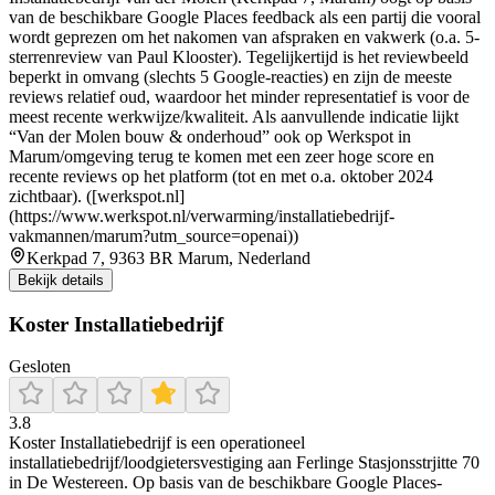
van de beschikbare Google Places feedback als een partij die vooral
wordt geprezen om het nakomen van afspraken en vakwerk (o.a. 5-
sterrenreview van Paul Klooster). Tegelijkertijd is het reviewbeeld
beperkt in omvang (slechts 5 Google-reacties) en zijn de meeste
reviews relatief oud, waardoor het minder representatief is voor de
meest recente werkwijze/kwaliteit. Als aanvullende indicatie lijkt
“Van der Molen bouw & onderhoud” ook op Werkspot in
Marum/omgeving terug te komen met een zeer hoge score en
recente reviews op het platform (tot en met o.a. oktober 2024
zichtbaar). ([werkspot.nl]
(https://www.werkspot.nl/verwarming/installatiebedrijf-
vakmannen/marum?utm_source=openai))
Kerkpad 7, 9363 BR Marum, Nederland
Bekijk details
Koster Installatiebedrijf
Gesloten
3.8
Koster Installatiebedrijf is een operationeel
installatiebedrijf/loodgietersvestiging aan Ferlinge Stasjonsstrjitte 70
in De Westereen. Op basis van de beschikbare Google Places-