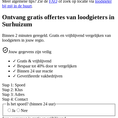
Meer algemene tips? Zie de
FAQ
of zoek op locatie via
loodgieter
bij mij in de buurt
.
Ontvang gratis offertes van loodgieters in
Surhuizum
Binnen 2 minuten geregeld. Gratis en vrijblijvend vergelijken van
loodgieters in jouw regio.
Jouw gegevens zijn veilig
✓ Gratis & vrijblijvend
✓ Bespaar tot 40% door te vergelijken
✓ Binnen 24 uur reactie
✓ Geverifieerde vakbedrijven
Stap
1
:
Spoed
Stap
2
:
Klus
Stap
3
:
Adres
Stap
4
:
Contact
Is het spoed? (binnen 24 uur)
Ja
Nee