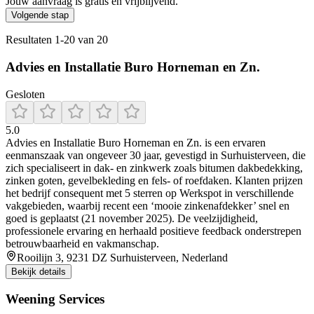
Jouw aanvraag is gratis en vrijblijvend.
Volgende stap
Resultaten
1
-
20
van
20
Advies en Installatie Buro Horneman en Zn.
Gesloten
5.0
Advies en Installatie Buro Horneman en Zn. is een ervaren
eenmanszaak van ongeveer 30 jaar, gevestigd in Surhuisterveen, die
zich specialiseert in dak‑ en zinkwerk zoals bitumen dakbedekking,
zinken goten, gevelbekleding en fels‑ of roefdaken. Klanten prijzen
het bedrijf consequent met 5 sterren op Werkspot in verschillende
vakgebieden, waarbij recent een ‘mooie zinkenafdekker’ snel en
goed is geplaatst (21 november 2025). De veelzijdigheid,
professionele ervaring en herhaald positieve feedback onderstrepen
betrouwbaarheid en vakmanschap.
Rooilijn 3, 9231 DZ Surhuisterveen, Nederland
Bekijk details
Weening Services