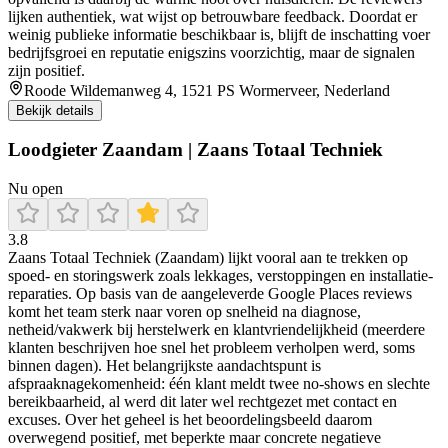
lijken authentiek, wat wijst op betrouwbare feedback. Doordat er
weinig publieke informatie beschikbaar is, blijft de inschatting voer
bedrijfsgroei en reputatie enigszins voorzichtig, maar de signalen
zijn positief.
Roode Wildemanweg 4, 1521 PS Wormerveer, Nederland
Bekijk details
Loodgieter Zaandam | Zaans Totaal Techniek
Nu open
3.8
Zaans Totaal Techniek (Zaandam) lijkt vooral aan te trekken op
spoed- en storingswerk zoals lekkages, verstoppingen en installatie-
reparaties. Op basis van de aangeleverde Google Places reviews
komt het team sterk naar voren op snelheid na diagnose,
netheid/vakwerk bij herstelwerk en klantvriendelijkheid (meerdere
klanten beschrijven hoe snel het probleem verholpen werd, soms
binnen dagen). Het belangrijkste aandachtspunt is
afspraaknagekomenheid: één klant meldt twee no-shows en slechte
bereikbaarheid, al werd dit later wel rechtgezet met contact en
excuses. Over het geheel is het beoordelingsbeeld daarom
overwegend positief, met beperkte maar concrete negatieve