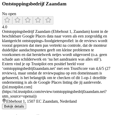
Ontstoppingsbedrijf Zaandam
Nu open
4.0
Ontstoppingsbedrijf Zaandam (Ebbehout 1, Zaandam) komt in de
beschikbare Google Places data naar voren als een zorgvuldig en
klantgericht ontstoppings-/loodgietersprofiel: in de reviews wordt
vooral geprezen dat men pas vertrekt na controle, dat de monteur
duidelijke aandachtspunten geeft om kleine problemen te
voorkomen en dat herstelwerk netjes wordt uitgevoerd (o.a. geen
schade aan schilderwerk en ‘na het aandraaien was alles stil’).
Extern vind je op Trustpilot een positief beeld voor
‘ontstoppingsbedrijfzaandam.net’ met een TrustScore van 4,6/5 (27
reviews), maar omdat de reviewpagina op een domeinnaam is
gebaseerd, is het belangrijk om te checken of dit 1-op-1 dezelfde
onderneming is als de Google Places listing die jij aanleverde.
([nl.trustpilot.com]
(https://nl.trustpilot.com/review/ontstoppingsbedrijfzaandam.net?
utm_source=openai))
Ebbehout 1, 1507 EC Zaandam, Nederland
Bekijk details