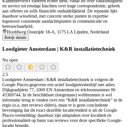
Klantenreviews variëren echter sterk: vanaf lof over vakkundigheid
en service tot ernstige klachten over trage correspondentie, gebrek
aan offertes en zelfs financiële onduidelijkheid. De reputatie lijkt
daardoor wisselend, met concrete sterke punten in expertise
tegenover consistente aandachtspunten in communicatie en
betrouwbaarheid.
Hoofdweg Oostzijde 18-A, 1175 LA Lijnden, Nederland
Bekijk details
Loodgieter Amsterdam | K&R installatietechniek
Nu open
2.5
Loodgieter Amsterdam | K&R installatietechniek is volgens de
Google Places-gegevens een actief loodgietersbedrijf met adres
Dijkgraafplein 77, 1069 EN Amsterdam en telefoonnummer 06
45369744. In de beschikbare (toegestane) webbronnen is wel
informatie terug te vinden over een “K&R installatietechniek” in de
regio (o.a. met reviews elders), maar er is geen concludente
bevestiging dat dit exact dezelfde locatie/entiteit is als de Google
Places-vermelding; daardoor zijn uitspraken over kwaliteit en
professionaliteit op basis van reviews voor deze specifieke Google-
locatie beperkt.