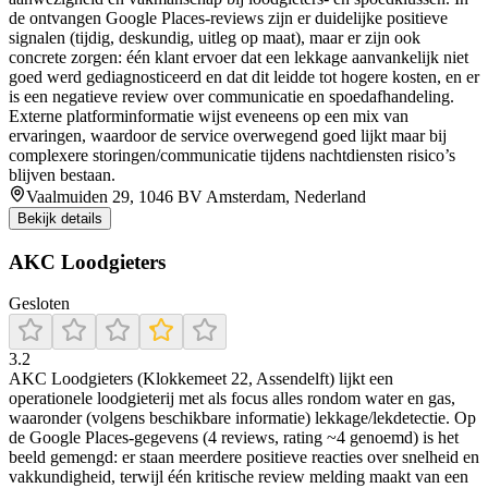
de ontvangen Google Places-reviews zijn er duidelijke positieve
signalen (tijdig, deskundig, uitleg op maat), maar er zijn ook
concrete zorgen: één klant ervoer dat een lekkage aanvankelijk niet
goed werd gediagnosticeerd en dat dit leidde tot hogere kosten, en er
is een negatieve review over communicatie en spoedafhandeling.
Externe platforminformatie wijst eveneens op een mix van
ervaringen, waardoor de service overwegend goed lijkt maar bij
complexere storingen/communicatie tijdens nachtdiensten risico’s
blijven bestaan.
Vaalmuiden 29, 1046 BV Amsterdam, Nederland
Bekijk details
AKC Loodgieters
Gesloten
3.2
AKC Loodgieters (Klokkemeet 22, Assendelft) lijkt een
operationele loodgieterij met als focus alles rondom water en gas,
waaronder (volgens beschikbare informatie) lekkage/lekdetectie. Op
de Google Places-gegevens (4 reviews, rating ~4 genoemd) is het
beeld gemengd: er staan meerdere positieve reacties over snelheid en
vakkundigheid, terwijl één kritische review melding maakt van een