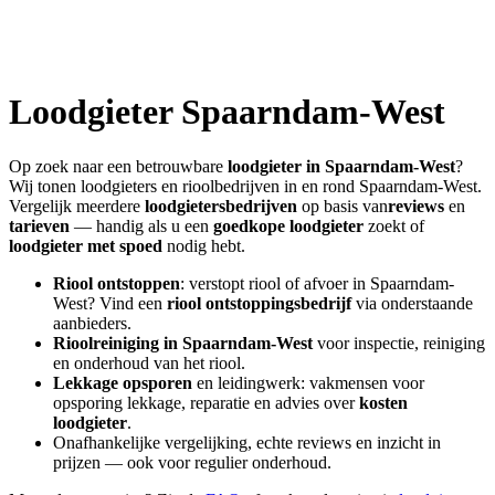
Loodgieter
Spaarndam-West
Op zoek naar een betrouwbare
loodgieter in
Spaarndam-West
?
Wij tonen loodgieters en rioolbedrijven in en rond
Spaarndam-West
.
Vergelijk meerdere
loodgietersbedrijven
op basis van
reviews
en
tarieven
— handig als u een
goedkope loodgieter
zoekt of
loodgieter met spoed
nodig hebt.
Riool ontstoppen
: verstopt riool of afvoer in
Spaarndam-
West
? Vind een
riool ontstoppingsbedrijf
via onderstaande
aanbieders.
Rioolreiniging in
Spaarndam-West
voor inspectie, reiniging
en onderhoud van het riool.
Lekkage opsporen
en leidingwerk: vakmensen voor
opsporing lekkage, reparatie en advies over
kosten
loodgieter
.
Onafhankelijke vergelijking, echte reviews en inzicht in
prijzen — ook voor regulier onderhoud.