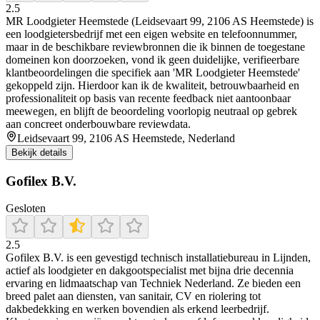
2.5
MR Loodgieter Heemstede (Leidsevaart 99, 2106 AS Heemstede) is
een loodgietersbedrijf met een eigen website en telefoonnummer,
maar in de beschikbare reviewbronnen die ik binnen de toegestane
domeinen kon doorzoeken, vond ik geen duidelijke, verifieerbare
klantbeoordelingen die specifiek aan 'MR Loodgieter Heemstede'
gekoppeld zijn. Hierdoor kan ik de kwaliteit, betrouwbaarheid en
professionaliteit op basis van recente feedback niet aantoonbaar
meewegen, en blijft de beoordeling voorlopig neutraal op gebrek
aan concreet onderbouwbare reviewdata.
Leidsevaart 99, 2106 AS Heemstede, Nederland
Bekijk details
Gofilex B.V.
Gesloten
2.5
Gofilex B.V. is een gevestigd technisch installatiebureau in Lijnden,
actief als loodgieter en dakgootspecialist met bijna drie decennia
ervaring en lidmaatschap van Techniek Nederland. Ze bieden een
breed palet aan diensten, van sanitair, CV en riolering tot
dakbedekking en werken bovendien als erkend leerbedrijf.