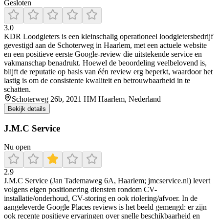
Gesloten
3.0
KDR Loodgieters is een kleinschalig operationeel loodgietersbedrijf
gevestigd aan de Schoterweg in Haarlem, met een actuele website
en een positieve eerste Google-review die uitstekende service en
vakmanschap benadrukt. Hoewel de beoordeling veelbelovend is,
blijft de reputatie op basis van één review erg beperkt, waardoor het
lastig is om de consistente kwaliteit en betrouwbaarheid in te
schatten.
Schoterweg 26b, 2021 HM Haarlem, Nederland
Bekijk details
J.M.C Service
Nu open
2.9
J.M.C Service (Jan Tademaweg 6A, Haarlem; jmcservice.nl) levert
volgens eigen positionering diensten rondom CV-
installatie/onderhoud, CV-storing en ook riolering/afvoer. In de
aangeleverde Google Places reviews is het beeld gemengd: er zijn
ook recente positieve ervaringen over snelle beschikbaarheid en