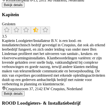
Kennemerplein 6-15, 2011 MJ Haarlem, Nederland
Bekijk details
Kapitein
Gesloten
3.5
Kapitein Loodgieter/Installateur B.V. is een lood- en
installatietechnisch bedrijf gevestigd in Cruquius, dat ook als erkend
leerbedrijf fungeert, en zich onder leiding van onder meer Ben
Lindeman profileert met het uitvoeren van sanitair-, keuken- en
vloerverwarmingsinstallaties. Klantbeoordelingen variëren: er zijn
lovende geluiden over snelle hulp, vakkundigheid bij complexe
verbouwingen en goede nazorg, terwijl andere klanten melding
maken van teleurstellende communicatie en beroepshouding. De
mix van expertises gecombineerd met erkende opleidingsactiviteiten
duidt op een gedreven ambachtelijk bedrijf met ruimte voor
verbetering in planning en klantinteractie.
Cruquiuszoom 37, 2142 EW Cruquius, Nederland
Bekijk details
ROOD Loodgieters- & Installatiebedrijf