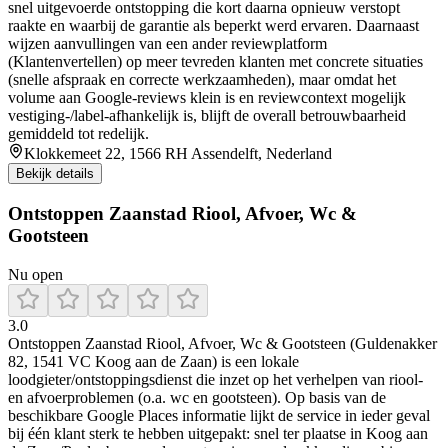
snel uitgevoerde ontstopping die kort daarna opnieuw verstopt
raakte en waarbij de garantie als beperkt werd ervaren. Daarnaast
wijzen aanvullingen van een ander reviewplatform
(Klantenvertellen) op meer tevreden klanten met concrete situaties
(snelle afspraak en correcte werkzaamheden), maar omdat het
volume aan Google-reviews klein is en reviewcontext mogelijk
vestiging-/label-afhankelijk is, blijft de overall betrouwbaarheid
gemiddeld tot redelijk.
Klokkemeet 22, 1566 RH Assendelft, Nederland
Bekijk details
Ontstoppen Zaanstad Riool, Afvoer, Wc &
Gootsteen
Nu open
3.0
Ontstoppen Zaanstad Riool, Afvoer, Wc & Gootsteen (Guldenakker
82, 1541 VC Koog aan de Zaan) is een lokale
loodgieter/ontstoppingsdienst die inzet op het verhelpen van riool-
en afvoerproblemen (o.a. wc en gootsteen). Op basis van de
beschikbare Google Places informatie lijkt de service in ieder geval
bij één klant sterk te hebben uitgepakt: snel ter plaatse in Koog aan