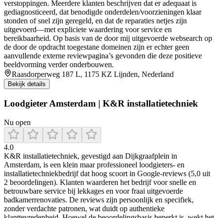
verstoppingen. Meerdere klanten beschrijven dat er adequaat is
gediagnosticeerd, dat benodigde onderdelen/voorzieningen klaar
stonden of snel zijn geregeld, en dat de reparaties netjes zijn
uitgevoerd—met expliciete waardering voor service en
bereikbaarheid. Op basis van de door mij uitgevoerde websearch op
de door de opdracht toegestane domeinen zijn er echter geen
aanvullende externe reviewpagina’s gevonden die deze positieve
beeldvorming verder onderbouwen.
Raasdorperweg 187 L, 1175 KZ Lijnden, Nederland
Bekijk details
Loodgieter Amsterdam | K&R installatietechniek
Nu open
4.0
K&R installatietechniek, gevestigd aan Dijkgraafplein in
Amsterdam, is een klein maar professioneel loodgieters- en
installatietechniekbedrijf dat hoog scoort in Google-reviews (5,0 uit
2 beoordelingen). Klanten waarderen het bedrijf voor snelle en
betrouwbare service bij lekkages en voor fraai uitgevoerde
badkamerrenovaties. De reviews zijn persoonlijk en specifiek,
zonder verdachte patronen, wat duidt op authentieke
klanttevredenheid. Hoewel de beoordelingsbasis beperkt is, wekt het