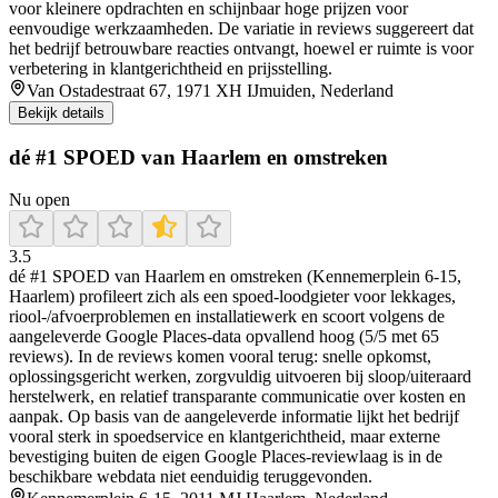
voor kleinere opdrachten en schijnbaar hoge prijzen voor
eenvoudige werkzaamheden. De variatie in reviews suggereert dat
het bedrijf betrouwbare reacties ontvangt, hoewel er ruimte is voor
verbetering in klantgerichtheid en prijsstelling.
Van Ostadestraat 67, 1971 XH IJmuiden, Nederland
Bekijk details
dé #1 SPOED van Haarlem en omstreken
Nu open
3.5
dé #1 SPOED van Haarlem en omstreken (Kennemerplein 6-15,
Haarlem) profileert zich als een spoed-loodgieter voor lekkages,
riool-/afvoerproblemen en installatiewerk en scoort volgens de
aangeleverde Google Places-data opvallend hoog (5/5 met 65
reviews). In de reviews komen vooral terug: snelle opkomst,
oplossingsgericht werken, zorgvuldig uitvoeren bij sloop/uiteraard
herstelwerk, en relatief transparante communicatie over kosten en
aanpak. Op basis van de aangeleverde informatie lijkt het bedrijf
vooral sterk in spoedservice en klantgerichtheid, maar externe
bevestiging buiten de eigen Google Places-reviewlaag is in de
beschikbare webdata niet eenduidig teruggevonden.