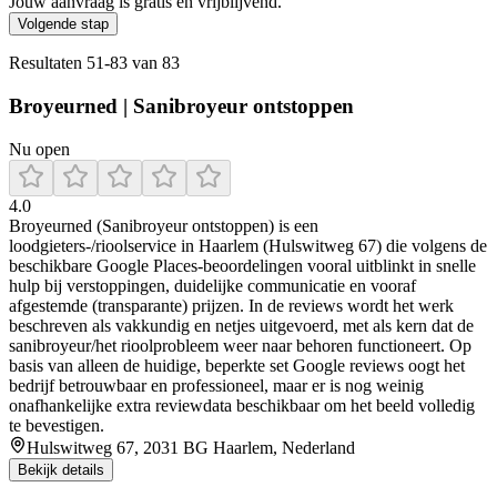
Jouw aanvraag is gratis en vrijblijvend.
Volgende stap
Resultaten
51
-
83
van
83
Broyeurned | Sanibroyeur ontstoppen
Nu open
4.0
Broyeurned (Sanibroyeur ontstoppen) is een
loodgieters-/rioolservice in Haarlem (Hulswitweg 67) die volgens de
beschikbare Google Places-beoordelingen vooral uitblinkt in snelle
hulp bij verstoppingen, duidelijke communicatie en vooraf
afgestemde (transparante) prijzen. In de reviews wordt het werk
beschreven als vakkundig en netjes uitgevoerd, met als kern dat de
sanibroyeur/het rioolprobleem weer naar behoren functioneert. Op
basis van alleen de huidige, beperkte set Google reviews oogt het
bedrijf betrouwbaar en professioneel, maar er is nog weinig
onafhankelijke extra reviewdata beschikbaar om het beeld volledig
te bevestigen.
Hulswitweg 67, 2031 BG Haarlem, Nederland
Bekijk details