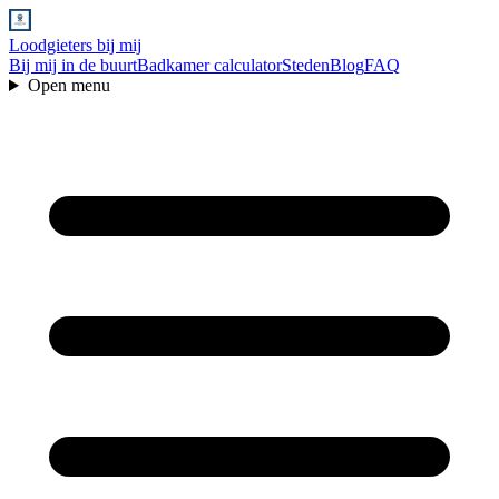
Loodgieters bij mij
Bij mij in de buurt
Badkamer calculator
Steden
Blog
FAQ
Open menu