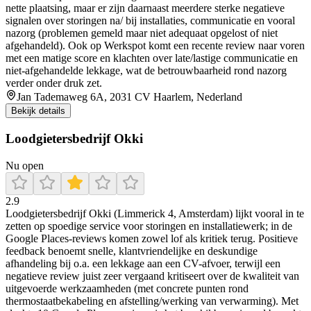
nette plaatsing, maar er zijn daarnaast meerdere sterke negatieve
signalen over storingen na/ bij installaties, communicatie en vooral
nazorg (problemen gemeld maar niet adequaat opgelost of niet
afgehandeld). Ook op Werkspot komt een recente review naar voren
met een matige score en klachten over late/lastige communicatie en
niet-afgehandelde lekkage, wat de betrouwbaarheid rond nazorg
verder onder druk zet.
Jan Tademaweg 6A, 2031 CV Haarlem, Nederland
Bekijk details
Loodgietersbedrijf Okki
Nu open
2.9
Loodgietersbedrijf Okki (Limmerick 4, Amsterdam) lijkt vooral in te
zetten op spoedige service voor storingen en installatiewerk; in de
Google Places-reviews komen zowel lof als kritiek terug. Positieve
feedback benoemt snelle, klantvriendelijke en deskundige
afhandeling bij o.a. een lekkage aan een CV-afvoer, terwijl een
negatieve review juist zeer vergaand kritiseert over de kwaliteit van
uitgevoerde werkzaamheden (met concrete punten rond
thermostaatbekabeling en afstelling/werking van verwarming). Met