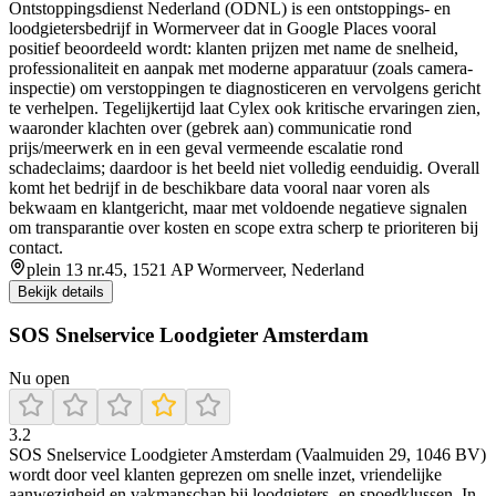
Ontstoppingsdienst Nederland (ODNL) is een ontstoppings- en
loodgietersbedrijf in Wormerveer dat in Google Places vooral
positief beoordeeld wordt: klanten prijzen met name de snelheid,
professionaliteit en aanpak met moderne apparatuur (zoals camera-
inspectie) om verstoppingen te diagnosticeren en vervolgens gericht
te verhelpen. Tegelijkertijd laat Cylex ook kritische ervaringen zien,
waaronder klachten over (gebrek aan) communicatie rond
prijs/meerwerk en in een geval vermeende escalatie rond
schadeclaims; daardoor is het beeld niet volledig eenduidig. Overall
komt het bedrijf in de beschikbare data vooral naar voren als
bekwaam en klantgericht, maar met voldoende negatieve signalen
om transparantie over kosten en scope extra scherp te prioriteren bij
contact.
plein 13 nr.45, 1521 AP Wormerveer, Nederland
Bekijk details
SOS Snelservice Loodgieter Amsterdam
Nu open
3.2
SOS Snelservice Loodgieter Amsterdam (Vaalmuiden 29, 1046 BV)
wordt door veel klanten geprezen om snelle inzet, vriendelijke
aanwezigheid en vakmanschap bij loodgieters- en spoedklussen. In