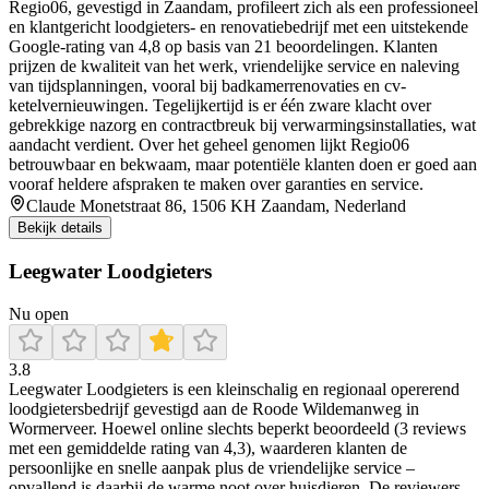
Regio06, gevestigd in Zaandam, profileert zich als een professioneel
en klantgericht loodgieters- en renovatiebedrijf met een uitstekende
Google-rating van 4,8 op basis van 21 beoordelingen. Klanten
prijzen de kwaliteit van het werk, vriendelijke service en naleving
van tijdsplanningen, vooral bij badkamerrenovaties en cv-
ketelvernieuwingen. Tegelijkertijd is er één zware klacht over
gebrekkige nazorg en contractbreuk bij verwarmingsinstallaties, wat
aandacht verdient. Over het geheel genomen lijkt Regio06
betrouwbaar en bekwaam, maar potentiële klanten doen er goed aan
vooraf heldere afspraken te maken over garanties en service.
Claude Monetstraat 86, 1506 KH Zaandam, Nederland
Bekijk details
Leegwater Loodgieters
Nu open
3.8
Leegwater Loodgieters is een kleinschalig en regionaal opererend
loodgietersbedrijf gevestigd aan de Roode Wildemanweg in
Wormerveer. Hoewel online slechts beperkt beoordeeld (3 reviews
met een gemiddelde rating van 4,3), waarderen klanten de
persoonlijke en snelle aanpak plus de vriendelijke service –
opvallend is daarbij de warme noot over huisdieren. De reviewers