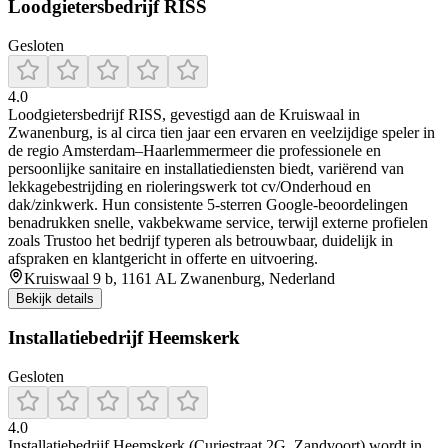
Loodgietersbedrijf RISS
Gesloten
4.0
Loodgietersbedrijf RISS, gevestigd aan de Kruiswaal in
Zwanenburg, is al circa tien jaar een ervaren en veelzijdige speler in
de regio Amsterdam–Haarlemmermeer die professionele en
persoonlijke sanitaire en installatiediensten biedt, variërend van
lekkagebestrijding en rioleringswerk tot cv/Onderhoud en
dak/zinkwerk. Hun consistente 5-sterren Google-beoordelingen
benadrukken snelle, vakbekwame service, terwijl externe profielen
zoals Trustoo het bedrijf typeren als betrouwbaar, duidelijk in
afspraken en klantgericht in offerte en uitvoering.
Kruiswaal 9 b, 1161 AL Zwanenburg, Nederland
Bekijk details
Installatiebedrijf Heemskerk
Gesloten
4.0
Installatiebedrijf Heemskerk (Curiestraat 2G, Zandvoort) wordt in