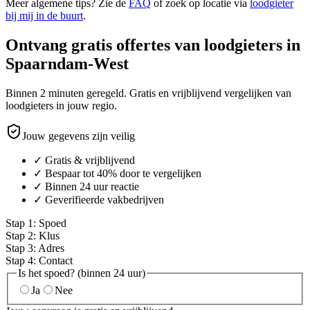
Meer algemene tips? Zie de
FAQ
of zoek op locatie via
loodgieter
bij mij in de buurt
.
Ontvang gratis offertes van loodgieters in
Spaarndam-West
Binnen 2 minuten geregeld. Gratis en vrijblijvend vergelijken van
loodgieters in jouw regio.
Jouw gegevens zijn veilig
✓ Gratis & vrijblijvend
✓ Bespaar tot 40% door te vergelijken
✓ Binnen 24 uur reactie
✓ Geverifieerde vakbedrijven
Stap
1
:
Spoed
Stap
2
:
Klus
Stap
3
:
Adres
Stap
4
:
Contact
Is het spoed? (binnen 24 uur)
Ja
Nee