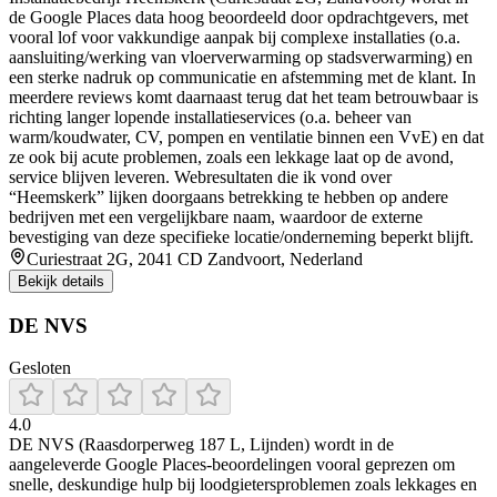
de Google Places data hoog beoordeeld door opdrachtgevers, met
vooral lof voor vakkundige aanpak bij complexe installaties (o.a.
aansluiting/werking van vloerverwarming op stadsverwarming) en
een sterke nadruk op communicatie en afstemming met de klant. In
meerdere reviews komt daarnaast terug dat het team betrouwbaar is
richting langer lopende installatieservices (o.a. beheer van
warm/koudwater, CV, pompen en ventilatie binnen een VvE) en dat
ze ook bij acute problemen, zoals een lekkage laat op de avond,
service blijven leveren. Webresultaten die ik vond over
“Heemskerk” lijken doorgaans betrekking te hebben op andere
bedrijven met een vergelijkbare naam, waardoor de externe
bevestiging van deze specifieke locatie/onderneming beperkt blijft.
Curiestraat 2G, 2041 CD Zandvoort, Nederland
Bekijk details
DE NVS
Gesloten
4.0
DE NVS (Raasdorperweg 187 L, Lijnden) wordt in de
aangeleverde Google Places-beoordelingen vooral geprezen om
snelle, deskundige hulp bij loodgietersproblemen zoals lekkages en