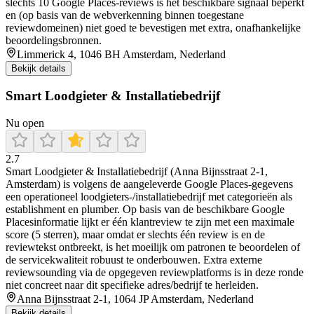
slechts 10 Google Places-reviews is het beschikbare signaal beperkt
en (op basis van de webverkenning binnen toegestane
reviewdomeinen) niet goed te bevestigen met extra, onafhankelijke
beoordelingsbronnen.
Limmerick 4, 1046 BH Amsterdam, Nederland
Bekijk details
Smart Loodgieter & Installatiebedrijf
Nu open
2.7
Smart Loodgieter & Installatiebedrijf (Anna Bijnsstraat 2-1,
Amsterdam) is volgens de aangeleverde Google Places-gegevens
een operationeel loodgieters-/installatiebedrijf met categorieën als
establishment en plumber. Op basis van de beschikbare Google
Placesinformatie lijkt er één klantreview te zijn met een maximale
score (5 sterren), maar omdat er slechts één review is en de
reviewtekst ontbreekt, is het moeilijk om patronen te beoordelen of
de servicekwaliteit robuust te onderbouwen. Extra externe
reviewsounding via de opgegeven reviewplatforms is in deze ronde
niet concreet naar dit specifieke adres/bedrijf te herleiden.
Anna Bijnsstraat 2-1, 1064 JP Amsterdam, Nederland
Bekijk details