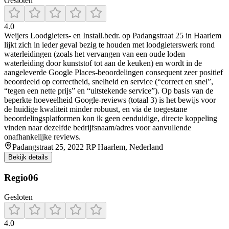
Gesloten
4.0
Weijers Loodgieters- en Install.bedr. op Padangstraat 25 in Haarlem
lijkt zich in ieder geval bezig te houden met loodgieterswerk rond
waterleidingen (zoals het vervangen van een oude loden
waterleiding door kunststof tot aan de keuken) en wordt in de
aangeleverde Google Places-beoordelingen consequent zeer positief
beoordeeld op correctheid, snelheid en service (“correct en snel”,
“tegen een nette prijs” en “uitstekende service”). Op basis van de
beperkte hoeveelheid Google-reviews (totaal 3) is het bewijs voor
de huidige kwaliteit minder robuust, en via de toegestane
beoordelingsplatformen kon ik geen eenduidige, directe koppeling
vinden naar dezelfde bedrijfsnaam/adres voor aanvullende
onafhankelijke reviews.
Padangstraat 25, 2022 RP Haarlem, Nederland
Bekijk details
Regio06
Gesloten
4.0