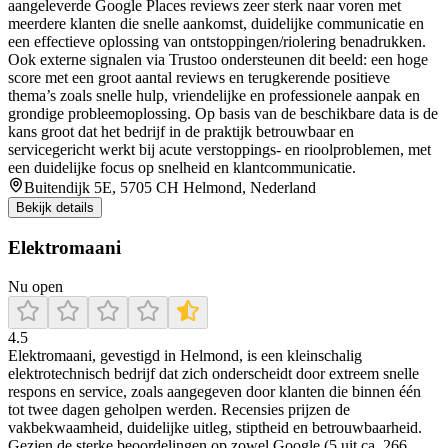
aangeleverde Google Places reviews zeer sterk naar voren met
meerdere klanten die snelle aankomst, duidelijke communicatie en
een effectieve oplossing van ontstoppingen/riolering benadrukken.
Ook externe signalen via Trustoo ondersteunen dit beeld: een hoge
score met een groot aantal reviews en terugkerende positieve
thema’s zoals snelle hulp, vriendelijke en professionele aanpak en
grondige probleemoplossing. Op basis van de beschikbare data is de
kans groot dat het bedrijf in de praktijk betrouwbaar en
servicegericht werkt bij acute verstoppings- en rioolproblemen, met
een duidelijke focus op snelheid en klantcommunicatie.
Buitendijk 5E, 5705 CH Helmond, Nederland
Bekijk details
Elektromaani
Nu open
4.5
Elektromaani, gevestigd in Helmond, is een kleinschalig
elektrotechnisch bedrijf dat zich onderscheidt door extreem snelle
respons en service, zoals aangegeven door klanten die binnen één
tot twee dagen geholpen werden. Recensies prijzen de
vakbekwaamheid, duidelijke uitleg, stiptheid en betrouwbaarheid.
Gezien de sterke beoordelingen op zowel Google (5 uit ca. 266