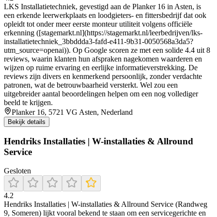
LKS Installatietechniek, gevestigd aan de Planker 16 in Asten, is
een erkende leerwerkplaats en loodgieters- en fittersbedrijf dat ook
opleidt tot onder meer eerste monteur utiliteit volgens officiële
erkenning ([stagemarkt.nl](https://stagemarkt.nl/leerbedrijven/lks-
installatietechniek_3bbddda3-fafd-e411-9b31-0050568a3da5?
utm_source=openai)). Op Google scoren ze met een solide 4.4 uit 8
reviews, waarin klanten hun afspraken nagekomen waarderen en
wijzen op ruime ervaring en eerlijke informatieverstrekking. De
reviews zijn divers en kenmerkend persoonlijk, zonder verdachte
patronen, wat de betrouwbaarheid versterkt. Wel zou een
uitgebreider aantal beoordelingen helpen om een nog vollediger
beeld te krijgen.
Planker 16, 5721 VG Asten, Nederland
Bekijk details
Hendriks Installaties | W-installaties & Allround
Service
Gesloten
4.2
Hendriks Installaties | W-installaties & Allround Service (Randweg
9, Someren) lijkt vooral bekend te staan om een servicegerichte en