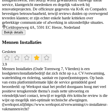
loodgieterswerk. Het bedrijf wordt gewaardeerd vanwege snelle
service, klantgericht meedenken en degelijk vakwerk bij
renovatieprojecten. De officieuze gegevens via KvK en Compadex
bevestigen betrouwbaarheid, terwijl reviews duiden op overwegend
tevreden klanten; er zijn echter enkele harde kritieken over
gebrekkige communicatie of afwerking in uitzonderlijke situaties.
Geldropseweg 4A, 5591 EC Heeze, Nederland
Bekijk details
Mennen Installaties
Gesloten
3.9
Mennen Installaties (Oude Torenweg 7, Vlierden) is een
loodgieters/installatiebedrijf dat zich richt op o.a. CV/verwarming,
waterleiding en riolering, sanitair en (spoed)ontstoppen. Op basis
van extra platforminformatie lijkt de service gemiddeld goed
beoordeeld: op Werkspot staat het profiel doorgaans hoog met veel
positieve terugkerende thema’s zoals nette uitvoering en
vriendelijk/snel contact, terwijl er tegelijk één kritische review is die
wijst op mogelijk niet-optimale technische afwegingen.
([werkspot.nl](https://www.werkspot.nl/verwarming/cv-installateur-
vakmannen/echt?