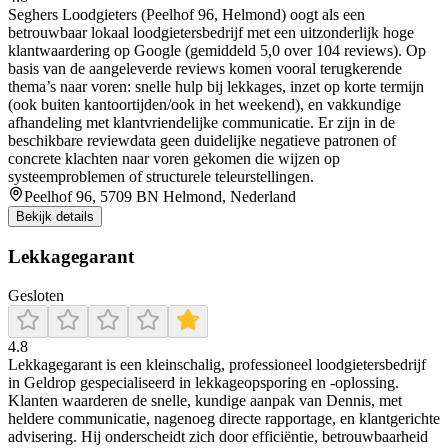
Seghers Loodgieters (Peelhof 96, Helmond) oogt als een
betrouwbaar lokaal loodgietersbedrijf met een uitzonderlijk hoge
klantwaardering op Google (gemiddeld 5,0 over 104 reviews). Op
basis van de aangeleverde reviews komen vooral terugkerende
thema’s naar voren: snelle hulp bij lekkages, inzet op korte termijn
(ook buiten kantoortijden/ook in het weekend), en vakkundige
afhandeling met klantvriendelijke communicatie. Er zijn in de
beschikbare reviewdata geen duidelijke negatieve patronen of
concrete klachten naar voren gekomen die wijzen op
systeemproblemen of structurele teleurstellingen.
Peelhof 96, 5709 BN Helmond, Nederland
Bekijk details
Lekkagegarant
Gesloten
4.8
Lekkagegarant is een kleinschalig, professioneel loodgietersbedrijf
in Geldrop gespecialiseerd in lekkageopsporing en -oplossing.
Klanten waarderen de snelle, kundige aanpak van Dennis, met
heldere communicatie, nagenoeg directe rapportage, en klantgerichte
advisering. Hij onderscheidt zich door efficiëntie, betrouwbaarheid