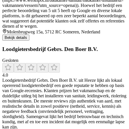
(https://www.werkspot.nl/badkamer-sanitair/badkamer-installateur-
vakmannen/vessem?utm_source=openai)). Hoewel het bedrijf een
perfecte beoordeling van 5 uit 5 heeft op Google en diverse lokale
platforms, is dit gebaseerd op een zeer beperkt aantal beoordelingen,
wat suggereert dat potentiële klanten ook zelf offertes en referenties
dienen af te wegen.
Molenbrugweg 15a, 5712 RC Someren, Nederland
Bekijk details
Loodgietersbedrijf Gebrs. Den Boer B.V.
Gesloten
4.0
Loodgietersbedrijf Gebrs. Den Boer B.V. uit Heeze lijkt als lokaal
opererend loodgietersbedrijf een goede reputatie te hebben op basis
van Google-recensies. Klanten prijzen het vakmanschap en de
duidelijke uitleg bij het installeren van sanitair, leidingwerk, riolering
en buitenkranen. De meeste reviews zijn authentiek van aard, met
realistische details in zowel positieve (netheid, service, kennis) als
negatieve feedback (onvriendelijk personeel, vertraging,
slordigheid). Samengevat lijkt het bedrijf betrouwbaar en technisch
kundig, met af en toe een incident dat mogelijk een eenmalige lapse
kan zijn.