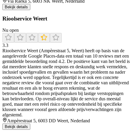
Via Raeka 5, 6003 NK Weert, Nederland
Bekijk details
Rioolservice Weert
Nu open
3.3
Rioolservice Weert (Ampèrestraat 5, Weert) heeft op basis van de
aangeleverde Google Places-data een totaal van 10 reviews met een
gemiddelde beoordeling rond 4.2. De positieve kant van het beeld is
dat meerdere klanten snelle respons en deskundig werk vermelden,
inclusief spoedgevallen en gevallen waarin het probleem na nader
onderzoek werd opgelost. Tegelijkertijd is er ook een concrete
negatieve review die vooral gaat over de combinatie van uitblijvend
resultaat en een als te hoog ervaren rekening, wat de
betrouwbaarheid rondom prijsafspraken bij lastige verstoppingen
kan beïnvloeden. Op overall-niveau lijkt de service dus meestal
goed, maar met een reëel risico op ontevredenheid bij specifieke
klussen wanneer vooraf geen afdoende prijs/verwachtingen zijn
afgestemd.
Ampèrestraat 5, 6003 DD Weert, Nederland
Bekijk details