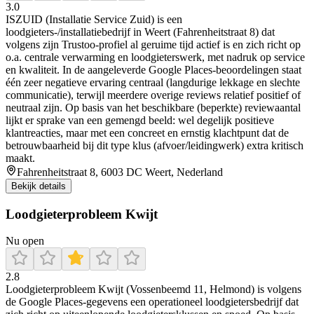
3.0
ISZUID (Installatie Service Zuid) is een
loodgieters-/installatiebedrijf in Weert (Fahrenheitstraat 8) dat
volgens zijn Trustoo-profiel al geruime tijd actief is en zich richt op
o.a. centrale verwarming en loodgieterswerk, met nadruk op service
en kwaliteit. In de aangeleverde Google Places-beoordelingen staat
één zeer negatieve ervaring centraal (langdurige lekkage en slechte
communicatie), terwijl meerdere overige reviews relatief positief of
neutraal zijn. Op basis van het beschikbare (beperkte) reviewaantal
lijkt er sprake van een gemengd beeld: wel degelijk positieve
klantreacties, maar met een concreet en ernstig klachtpunt dat de
betrouwbaarheid bij dit type klus (afvoer/leidingwerk) extra kritisch
maakt.
Fahrenheitstraat 8, 6003 DC Weert, Nederland
Bekijk details
Loodgieterprobleem Kwijt
Nu open
2.8
Loodgieterprobleem Kwijt (Vossenbeemd 11, Helmond) is volgens
de Google Places-gegevens een operationeel loodgietersbedrijf dat