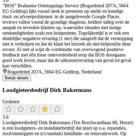
3.6
"BOS" Brabantse Ontstoppings Service (Bogardeind 207A, 5664
EG Geldrop) lijkt vooral sterk te presteren op snelle en kundige
riool- en afvoerproblemen: in de aangeleverde Google Places
reviews vallen vooral de grondige diagnose, heldere uitleg over de
aanpak en tevreden klanten op, waaronder situaties met lastige
omstandigheden zoals een kruipruimte. Tegelijkertijd is er ook een
duidelijke negatieve ervaring (1 ster) die aangeeft dat de verstopping
niet is verholpen en dat de klant het bezoek als niet-helpend/te duur
ervoer. Al met al wijst de combinatie van overwegend positieve
feedback met één forse ontevredenheid erop dat BOS doorgaans
goed werk levert, maar dat de uitkomst/ervaring van geval tot geval
kan verschillen.
Bogardeind 207A, 5664 EG Geldrop, Nederland
Bekijk details
Loodgietersbedrijf Dirk Bakermans
Gesloten
3.6
Loodgietersbedrijf Dirk Bakermans (Ten Borchwardlaan 88, Heeze)
is een loodgieters- en installatiebedrijf dat inzet op o.a. reparaties,
riool/ontstoppen en (cv/sanitair) installatie- en renovatiewerk. Op