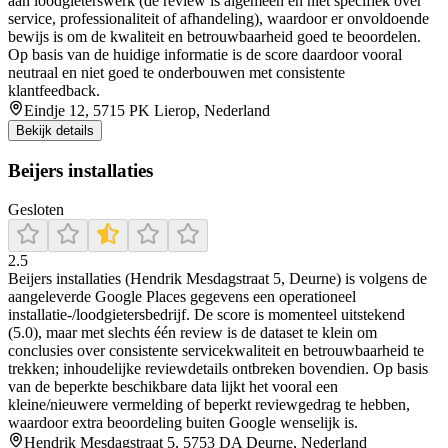
aan loodgieterswerk (de review is algemeen en niet specifiek over
service, professionaliteit of afhandeling), waardoor er onvoldoende
bewijs is om de kwaliteit en betrouwbaarheid goed te beoordelen.
Op basis van de huidige informatie is de score daardoor vooral
neutraal en niet goed te onderbouwen met consistente
klantfeedback.
Eindje 12, 5715 PK Lierop, Nederland
Bekijk details
Beijers installaties
Gesloten
2.5
Beijers installaties (Hendrik Mesdagstraat 5, Deurne) is volgens de
aangeleverde Google Places gegevens een operationeel
installatie-/loodgietersbedrijf. De score is momenteel uitstekend
(5.0), maar met slechts één review is de dataset te klein om
conclusies over consistente servicekwaliteit en betrouwbaarheid te
trekken; inhoudelijke reviewdetails ontbreken bovendien. Op basis
van de beperkte beschikbare data lijkt het vooral een
kleine/nieuwere vermelding of beperkt reviewgedrag te hebben,
waardoor extra beoordeling buiten Google wenselijk is.
Hendrik Mesdagstraat 5, 5753 DA Deurne, Nederland