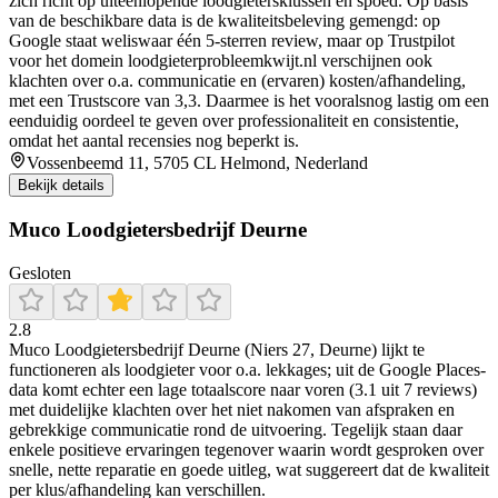
zich richt op uiteenlopende loodgietersklussen en spoed. Op basis
van de beschikbare data is de kwaliteitsbeleving gemengd: op
Google staat weliswaar één 5-sterren review, maar op Trustpilot
voor het domein loodgieterprobleemkwijt.nl verschijnen ook
klachten over o.a. communicatie en (ervaren) kosten/afhandeling,
met een Trustscore van 3,3. Daarmee is het vooralsnog lastig om een
eenduidig oordeel te geven over professionaliteit en consistentie,
omdat het aantal recensies nog beperkt is.
Vossenbeemd 11, 5705 CL Helmond, Nederland
Bekijk details
Muco Loodgietersbedrijf Deurne
Gesloten
2.8
Muco Loodgietersbedrijf Deurne (Niers 27, Deurne) lijkt te
functioneren als loodgieter voor o.a. lekkages; uit de Google Places-
data komt echter een lage totaalscore naar voren (3.1 uit 7 reviews)
met duidelijke klachten over het niet nakomen van afspraken en
gebrekkige communicatie rond de uitvoering. Tegelijk staan daar
enkele positieve ervaringen tegenover waarin wordt gesproken over
snelle, nette reparatie en goede uitleg, wat suggereert dat de kwaliteit
per klus/afhandeling kan verschillen.