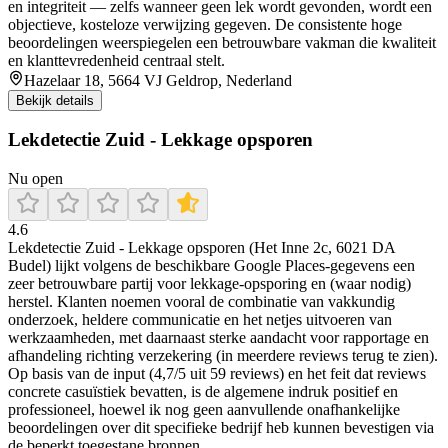
en integriteit — zelfs wanneer geen lek wordt gevonden, wordt een
objectieve, kosteloze verwijzing gegeven. De consistente hoge
beoordelingen weerspiegelen een betrouwbare vakman die kwaliteit
en klanttevredenheid centraal stelt.
Hazelaar 18, 5664 VJ Geldrop, Nederland
Bekijk details
Lekdetectie Zuid - Lekkage opsporen
Nu open
4.6
Lekdetectie Zuid - Lekkage opsporen (Het Inne 2c, 6021 DA
Budel) lijkt volgens de beschikbare Google Places-gegevens een
zeer betrouwbare partij voor lekkage-opsporing en (waar nodig)
herstel. Klanten noemen vooral de combinatie van vakkundig
onderzoek, heldere communicatie en het netjes uitvoeren van
werkzaamheden, met daarnaast sterke aandacht voor rapportage en
afhandeling richting verzekering (in meerdere reviews terug te zien).
Op basis van de input (4,7/5 uit 59 reviews) en het feit dat reviews
concrete casuïstiek bevatten, is de algemene indruk positief en
professioneel, hoewel ik nog geen aanvullende onafhankelijke
beoordelingen over dit specifieke bedrijf heb kunnen bevestigen via
de beperkt toegestane bronnen.