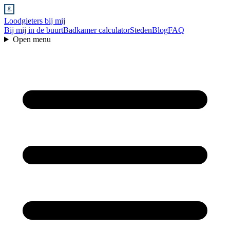
Loodgieters bij mij
Bij mij in de buurt
Badkamer calculator
Steden
Blog
FAQ
Open menu