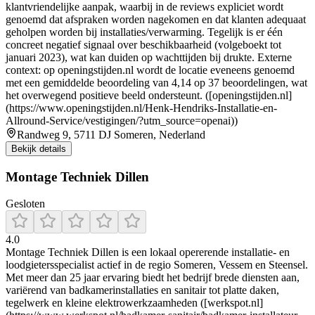
klantvriendelijke aanpak, waarbij in de reviews expliciet wordt
genoemd dat afspraken worden nagekomen en dat klanten adequaat
geholpen worden bij installaties/verwarming. Tegelijk is er één
concreet negatief signaal over beschikbaarheid (volgeboekt tot
januari 2023), wat kan duiden op wachttijden bij drukte. Externe
context: op openingstijden.nl wordt de locatie eveneens genoemd
met een gemiddelde beoordeling van 4,14 op 37 beoordelingen, wat
het overwegend positieve beeld ondersteunt. ([openingstijden.nl]
(https://www.openingstijden.nl/Henk-Hendriks-Installatie-en-
Allround-Service/vestigingen/?utm_source=openai))
Randweg 9, 5711 DJ Someren, Nederland
Bekijk details
Montage Techniek Dillen
Gesloten
4.0
Montage Techniek Dillen is een lokaal opererende installatie- en
loodgietersspecialist actief in de regio Someren, Vessem en Steensel.
Met meer dan 25 jaar ervaring biedt het bedrijf brede diensten aan,
variërend van badkamerinstallaties en sanitair tot platte daken,
tegelwerk en kleine elektrowerkzaamheden ([werkspot.nl]