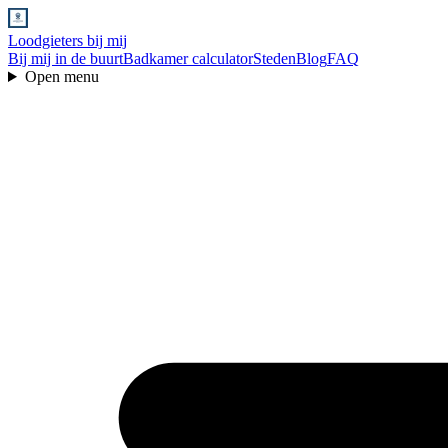
Loodgieters bij mij
Bij mij in de buurt
Badkamer calculator
Steden
Blog
FAQ
Open menu