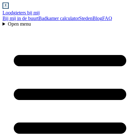
Loodgieters bij mij
Bij mij in de buurt
Badkamer calculator
Steden
Blog
FAQ
Open menu