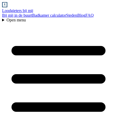
Loodgieters bij mij
Bij mij in de buurt
Badkamer calculator
Steden
Blog
FAQ
Open menu