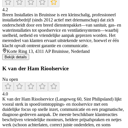
4.2
Breen Installaties in Bruinisse is een kleinschalig, professioneel
installatiebedrijf (sinds 2012 actief met driemanschap) dat zich
onderscheidt door een breed dienstenpakket—van sanitair, gas- en
waterinstallaties tot spoedservice en ventilatiesystemen—waarbij
snelheid, netheid en vriendelijke aanpak geprezen worden. Het
merendeel van klanten ervaart uitstekende service, hoewel er één
klacht opvalt omtrent garantie en communicatie.
Korte Ring 13, 4311 AP Bruinisse, Nederland
Bekijk details
K van der Ham Rioolservice
Nu open
4.0
K van der Ham Rioolservice (Langeweg 60, Sint Philipsland) lijkt
vooral sterk in spoed/ontstoppings- en rioolservice met een
duidelijke focus op snelle inzet, communicatie en een pragmatische,
diagnose-gedreven aanpak. De meeste beschikbare klantreacties
beschrijven vriendelijke monteurs, heldere prijsafspraken en netjes
werk (schoon achterlaten, correct juiste onderdelen, en soms