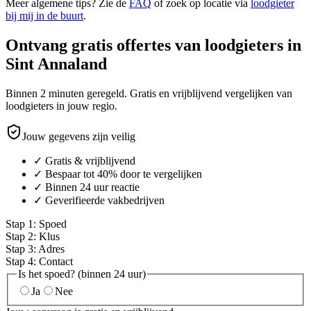
Meer algemene tips? Zie de
FAQ
of zoek op locatie via
loodgieter
bij mij in de buurt
.
Ontvang gratis offertes van loodgieters in
Sint Annaland
Binnen 2 minuten geregeld. Gratis en vrijblijvend vergelijken van
loodgieters in jouw regio.
Jouw gegevens zijn veilig
✓ Gratis & vrijblijvend
✓ Bespaar tot 40% door te vergelijken
✓ Binnen 24 uur reactie
✓ Geverifieerde vakbedrijven
Stap
1
:
Spoed
Stap
2
:
Klus
Stap
3
:
Adres
Stap
4
:
Contact
Is het spoed? (binnen 24 uur)
Ja
Nee