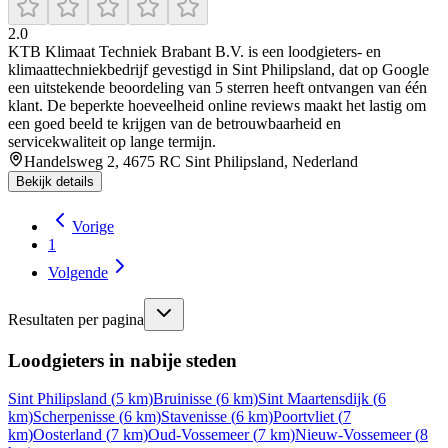
2.0
KTB Klimaat Techniek Brabant B.V. is een loodgieters- en
klimaattechniekbedrijf gevestigd in Sint Philipsland, dat op Google
een uitstekende beoordeling van 5 sterren heeft ontvangen van één
klant. De beperkte hoeveelheid online reviews maakt het lastig om
een goed beeld te krijgen van de betrouwbaarheid en
servicekwaliteit op lange termijn.
Handelsweg 2, 4675 RC Sint Philipsland, Nederland
Bekijk details
Vorige
1
Volgende
Resultaten per pagina
Loodgieters in nabije steden
Sint Philipsland
(
5
km)
Bruinisse
(
6
km)
Sint Maartensdijk
(
6
km)
Scherpenisse
(
6
km)
Stavenisse
(
6
km)
Poortvliet
(
7
km)
Oosterland
(
7
km)
Oud-Vossemeer
(
7
km)
Nieuw-Vossemeer
(
8