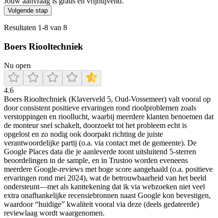
Jouw aanvraag is gratis en vrijblijvend.
Volgende stap
Resultaten
1
-
8
van
8
Boers Riooltechniek
Nu open
4.6
Boers Riooltechniek (Klaverveld 5, Oud-Vossemeer) valt vooral op
door consistent positieve ervaringen rond rioolproblemen zoals
verstoppingen en rioollucht, waarbij meerdere klanten benoemen dat
de monteur snel schakelt, doorzoekt tot het probleem echt is
opgelost en zo nodig ook doorpakt richting de juiste
verantwoordelijke partij (o.a. via contact met de gemeente). De
Google Places data die je aanleverde toont uitsluitend 5-sterren
beoordelingen in de sample, en in Trustoo worden eveneens
meerdere Google-reviews met hoge score aangehaald (o.a. positieve
ervaringen rond mei 2024), wat de betrouwbaarheid van het beeld
ondersteunt—met als kanttekening dat ik via webzoeken niet veel
extra onafhankelijke recensiebronnen naast Google kon bevestigen,
waardoor “huidige” kwaliteit vooral via deze (deels gedateerde)
reviewlaag wordt waargenomen.