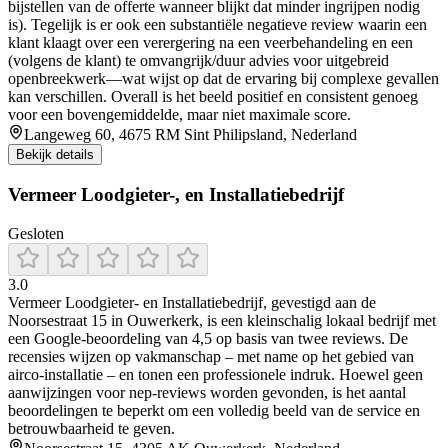
bijstellen van de offerte wanneer blijkt dat minder ingrijpen nodig
is). Tegelijk is er ook een substantiële negatieve review waarin een
klant klaagt over een verergering na een veerbehandeling en een
(volgens de klant) te omvangrijk/duur advies voor uitgebreid
openbreekwerk—wat wijst op dat de ervaring bij complexe gevallen
kan verschillen. Overall is het beeld positief en consistent genoeg
voor een bovengemiddelde, maar niet maximale score.
Langeweg 60, 4675 RM Sint Philipsland, Nederland
Bekijk details
Vermeer Loodgieter-, en Installatiebedrijf
Gesloten
3.0
Vermeer Loodgieter‑ en Installatiebedrijf, gevestigd aan de
Noorsestraat 15 in Ouwerkerk, is een kleinschalig lokaal bedrijf met
een Google‑beoordeling van 4,5 op basis van twee reviews. De
recensies wijzen op vakmanschap – met name op het gebied van
airco‑installatie – en tonen een professionele indruk. Hoewel geen
aanwijzingen voor nep‑reviews worden gevonden, is het aantal
beoordelingen te beperkt om een volledig beeld van de service en
betrouwbaarheid te geven.