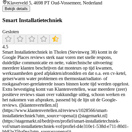
Klaverveld 5, 4698 PT Oud-Vossemeer, Nederland
Bekijk details
Smart Installatietechniek
Gesloten
4.5
Smart Installatietechniek in Tholen (Stevinweg 38) komt in de
Google Places reviews sterk naar voren met snelle respons,
duidelijke communicatie en nette, vaktechnische uitvoering:
meerdere klanten beschrijven dat monteurs op tijd kwamen,
werkzaamheden goed afplakten/afrondden en dat o.a. een cv-ketel,
geiser/warm water problemen en thermostaat/radiator- of
rookgasafvoer-gerelateerde issues binnen korte tijd werden opgelost.
Extra bevestiging komt van Klantenvertellen, waar meerdere (zeer)
positieve reviews staan over vakkundige uitleg, schoon werken en
het nakomen van afspraken, passend bij de lijn uit de Google-
reviews. ([klantenvertellen.nl]
(https://www.klantenvertellen.nl/reviews/1028566/smart-
installatietechniek?utm_source=openai)) ([stagemarkt.nl]
(https://stagemarkt.nl/bedrijven/profiel/smart-installatietechniek-
vof/smart-installatietechniek-vof/profiel-d4e310e1-538d-e711-80d1-
bb82e25ba0ea?utm_source=openai))