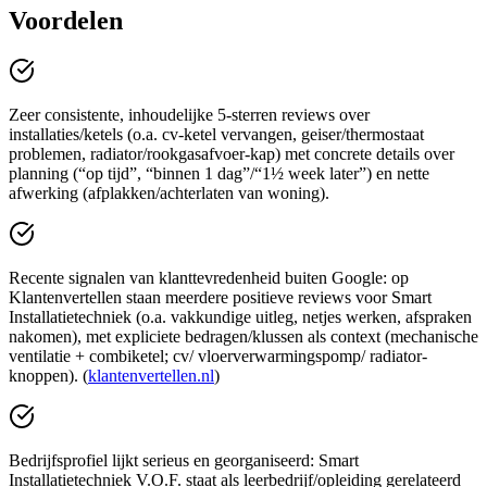
Voordelen
Zeer consistente, inhoudelijke 5-sterren reviews over
installaties/ketels (o.a. cv-ketel vervangen, geiser/thermostaat
problemen, radiator/rookgasafvoer-kap) met concrete details over
planning (“op tijd”, “binnen 1 dag”/“1½ week later”) en nette
afwerking (afplakken/achterlaten van woning).
Recente signalen van klanttevredenheid buiten Google: op
Klantenvertellen staan meerdere positieve reviews voor Smart
Installatietechniek (o.a. vakkundige uitleg, netjes werken, afspraken
nakomen), met expliciete bedragen/klussen als context (mechanische
ventilatie + combiketel; cv/ vloerverwarmingspomp/ radiator-
knoppen). (
klantenvertellen.nl
)
Bedrijfsprofiel lijkt serieus en georganiseerd: Smart
Installatietechniek V.O.F. staat als leerbedrijf/opleiding gerelateerd