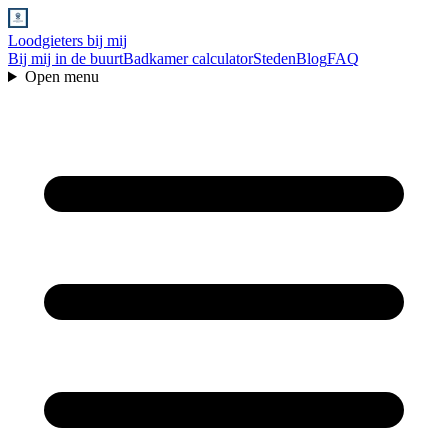
Loodgieters bij mij
Bij mij in de buurt
Badkamer calculator
Steden
Blog
FAQ
Open menu