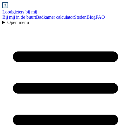
Loodgieters bij mij
Bij mij in de buurt
Badkamer calculator
Steden
Blog
FAQ
Open menu