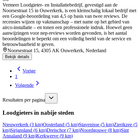
Vermeer Loodgieter‑ en Installatiebedrijf, gevestigd aan de
Noorsestraat 15 in Ouwerkerk, is een kleinschalig lokaal bedrijf met
een Google‑beoordeling van 4,5 op basis van twee reviews. De
recensies wijzen op vakmanschap – met name op het gebied van
airco‑installatie – en tonen een professionele indruk. Hoewel geen
aanwijzingen voor nep‑reviews worden gevonden, is het aantal
beoordelingen te beperkt om een volledig beeld van de service en
betrouwbaarheid te geven.
Noorsestraat 15, 4305 AK Ouwerkerk, Nederland
Bekijk details
Vorige
1
Volgende
Resultaten per pagina
Loodgieters in nabije steden
Nieuwerkerk
(
3
km)
Oosterland
(
5
km)
Stavenisse
(
5
km)
Zierikzee
(
5
km)
Sirjansland
(
6
km)
Dreischor
(
7
km)
Noordgouwe
(
8
km)
Sint
Annaland
(
9
km)
Kerkwerve
(
9
km)