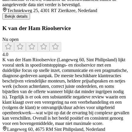
aangeleverde data niet verder is bevestigd.
Techniekweg 25, 4301 RT Zierikzee, Nederland
Bekijk details
K van der Ham Rioolservice
Nu open
4.0
K van der Ham Rioolservice (Langeweg 60, Sint Philipsland) lijkt
vooral sterk in spoed/ontstoppings- en rioolservice met een
duidelijke focus op snelle inzet, communicatie en een pragmatische,
diagnose-gedreven aanpak. De meeste beschikbare klantreacties
beschrijven vriendelijke monteurs, heldere prijsafspraken en netjes
werk (schoon achterlaten, correct juiste onderdelen, en soms
bijstellen van de offerte wanneer blijkt dat minder ingrijpen nodig
is). Tegelijk is er ook een substantiële negatieve review waarin een
klant klaagt over een verergering na een veerbehandeling en een
(volgens de klant) te omvangrijk/duur advies voor uitgebreid
openbreekwerk—wat wijst op dat de ervaring bij complexe gevallen
kan verschillen. Overall is het beeld positief en consistent genoeg
voor een bovengemiddelde, maar niet maximale score.
Langeweg 60, 4675 RM Sint Philipsland, Nederland