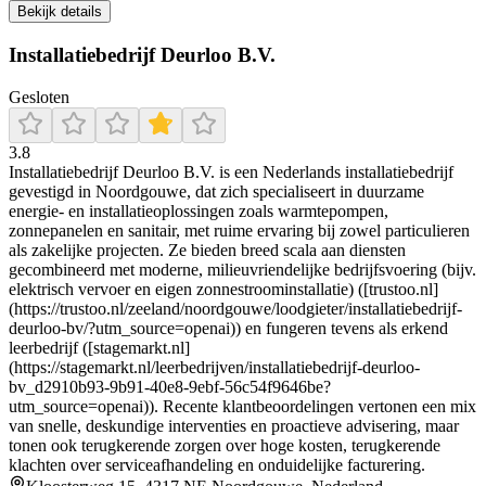
Bekijk details
Installatiebedrijf Deurloo B.V.
Gesloten
3.8
Installatiebedrijf Deurloo B.V. is een Nederlands installatiebedrijf
gevestigd in Noordgouwe, dat zich specialiseert in duurzame
energie- en installatieoplossingen zoals warmtepompen,
zonnepanelen en sanitair, met ruime ervaring bij zowel particulieren
als zakelijke projecten. Ze bieden breed scala aan diensten
gecombineerd met moderne, milieuvriendelijke bedrijfsvoering (bijv.
elektrisch vervoer en eigen zonnestroominstallatie) ([trustoo.nl]
(https://trustoo.nl/zeeland/noordgouwe/loodgieter/installatiebedrijf-
deurloo-bv/?utm_source=openai)) en fungeren tevens als erkend
leerbedrijf ([stagemarkt.nl]
(https://stagemarkt.nl/leerbedrijven/installatiebedrijf-deurloo-
bv_d2910b93-9b91-40e8-9ebf-56c54f9646be?
utm_source=openai)). Recente klantbeoordelingen vertonen een mix
van snelle, deskundige interventies en proactieve advisering, maar
tonen ook terugkerende zorgen over hoge kosten, terugkerende
klachten over serviceafhandeling en onduidelijke facturering.