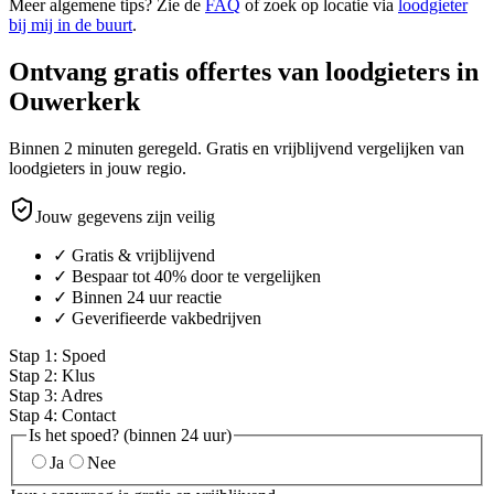
Meer algemene tips? Zie de
FAQ
of zoek op locatie via
loodgieter
bij mij in de buurt
.
Ontvang gratis offertes van loodgieters in
Ouwerkerk
Binnen 2 minuten geregeld. Gratis en vrijblijvend vergelijken van
loodgieters in jouw regio.
Jouw gegevens zijn veilig
✓ Gratis & vrijblijvend
✓ Bespaar tot 40% door te vergelijken
✓ Binnen 24 uur reactie
✓ Geverifieerde vakbedrijven
Stap
1
:
Spoed
Stap
2
:
Klus
Stap
3
:
Adres
Stap
4
:
Contact
Is het spoed? (binnen 24 uur)
Ja
Nee