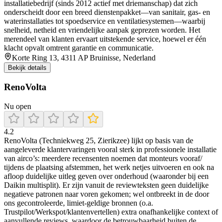
installatiebedrijf (sinds 2012 actief met driemanschap) dat zich
onderscheidt door een breed dienstenpakket—van sanitair, gas- en
waterinstallaties tot spoedservice en ventilatiesystemen—waarbij
snelheid, netheid en vriendelijke aanpak geprezen worden. Het
merendeel van klanten ervaart uitstekende service, hoewel er één
klacht opvalt omtrent garantie en communicatie.
Korte Ring 13, 4311 AP Bruinisse, Nederland
Bekijk details
RenoVolta
Nu open
4.2
RenoVolta (Techniekweg 25, Zierikzee) lijkt op basis van de
aangeleverde klantervaringen vooral sterk in professionele installatie
van airco’s: meerdere recensenten noemen dat monteurs vooraf/
tijdens de plaatsing afstemmen, het werk netjes uitvoeren en ook na
afloop duidelijke uitleg geven over onderhoud (waaronder bij een
Daikin multisplit). Er zijn vanuit de reviewteksten geen duidelijke
negatieve patronen naar voren gekomen; wel ontbreekt in de door
ons gecontroleerde, limiet-geldige bronnen (o.a.
Trustpilot/Werkspot/klantenvertellen) extra onafhankelijke context of
aanvullende reviews, waardoor de betrouwbaarheid buiten de