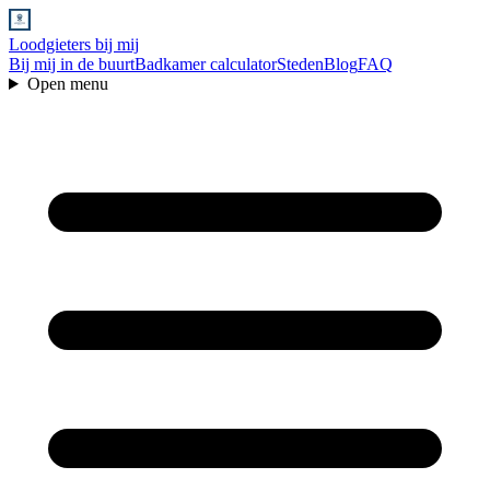
Loodgieters bij mij
Bij mij in de buurt
Badkamer calculator
Steden
Blog
FAQ
Open menu