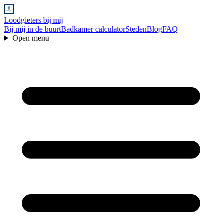
Loodgieters bij mij
Bij mij in de buurt
Badkamer calculator
Steden
Blog
FAQ
Open menu