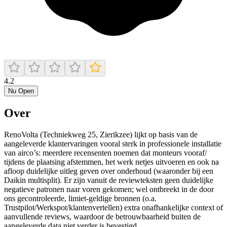
4.2
Nu Open
Over
RenoVolta (Techniekweg 25, Zierikzee) lijkt op basis van de
aangeleverde klantervaringen vooral sterk in professionele installatie
van airco’s: meerdere recensenten noemen dat monteurs vooraf/
tijdens de plaatsing afstemmen, het werk netjes uitvoeren en ook na
afloop duidelijke uitleg geven over onderhoud (waaronder bij een
Daikin multisplit). Er zijn vanuit de reviewteksten geen duidelijke
negatieve patronen naar voren gekomen; wel ontbreekt in de door
ons gecontroleerde, limiet-geldige bronnen (o.a.
Trustpilot/Werkspot/klantenvertellen) extra onafhankelijke context of
aanvullende reviews, waardoor de betrouwbaarheid buiten de
aangeleverde data niet verder is bevestigd.