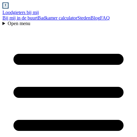
Loodgieters bij mij
Bij mij in de buurt
Badkamer calculator
Steden
Blog
FAQ
Open menu