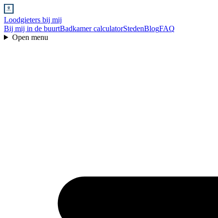
Loodgieters bij mij
Bij mij in de buurt
Badkamer calculator
Steden
Blog
FAQ
Open menu