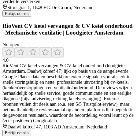
verder te versterken.
Struisgras 1, 1648 EG De Goorn, Nederland
Bekijk details
RioVent CV ketel vervangen & CV ketel onderhoud
| Mechanische ventilatie | Loodgieter Amsterdam
Nu open
4.0
RioVent CV ketel vervangen & CV ketel onderhoud (loodgieter
Amsterdam, Daalwijkdreef 47) lijkt op basis van de aangeleverde
Google Places data en beschikbare externe signalen vooral sterk in
snelle storingshulp en nette, professionele uitvoering bij cv-ketels,
(keuken)verstoppingen en ventilatie/onderhoud. De reviews wijzen
herhaaldelijk op snelle service, goede communicatie en een eerlijke
diagnose (bijv. advisering richting ketelvervanging). Externe
bronnen vullen dit deels aan (o.a. een 5/5 Trustpilot-review), maar
het onafhankelijke review-aantal op andere platforms lijkt beperkt in
de gevonden resultaten, waardoor de beoordeling vooral leunt op de
(zeer positieve) Google-data.
Daalwijkdreef 47, 1103 AD Amsterdam, Nederland
Bekijk details