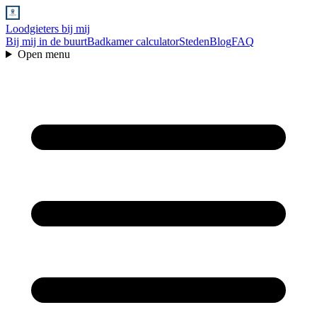
Loodgieters bij mij
Bij mij in de buurt
Badkamer calculator
Steden
Blog
FAQ
Open menu