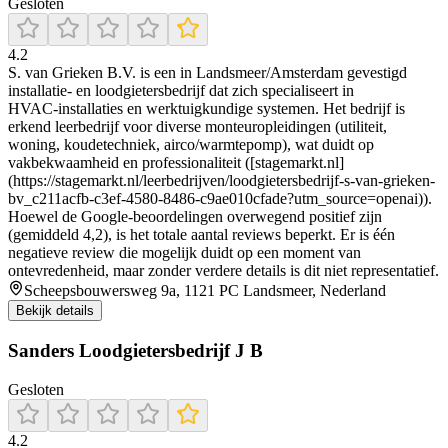
Gesloten
4.2
S. van Grieken B.V. is een in Landsmeer/Amsterdam gevestigd
installatie‑ en loodgietersbedrijf dat zich specialiseert in
HVAC‑installaties en werktuigkundige systemen. Het bedrijf is
erkend leerbedrijf voor diverse monteuropleidingen (utiliteit,
woning, koudetechniek, airco/warmtepomp), wat duidt op
vakbekwaamheid en professionaliteit ([stagemarkt.nl]
(https://stagemarkt.nl/leerbedrijven/loodgietersbedrijf-s-van-grieken-
bv_c211acfb-c3ef-4580-8486-c9ae010cfade?utm_source=openai)).
Hoewel de Google‑beoordelingen overwegend positief zijn
(gemiddeld 4,2), is het totale aantal reviews beperkt. Er is één
negatieve review die mogelijk duidt op een moment van
ontevredenheid, maar zonder verdere details is dit niet representatief.
Scheepsbouwersweg 9a, 1121 PC Landsmeer, Nederland
Bekijk details
Sanders Loodgietersbedrijf J B
Gesloten
4.2