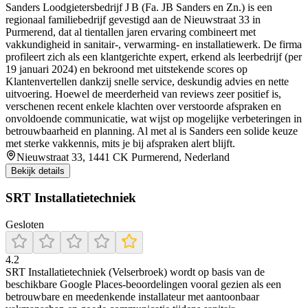
Sanders Loodgietersbedrijf J B (Fa. JB Sanders en Zn.) is een
regionaal familiebedrijf gevestigd aan de Nieuwstraat 33 in
Purmerend, dat al tientallen jaren ervaring combineert met
vakkundigheid in sanitair-, verwarming- en installatiewerk. De firma
profileert zich als een klantgerichte expert, erkend als leerbedrijf (per
19 januari 2024) en bekroond met uitstekende scores op
Klantenvertellen dankzij snelle service, deskundig advies en nette
uitvoering. Hoewel de meerderheid van reviews zeer positief is,
verschenen recent enkele klachten over verstoorde afspraken en
onvoldoende communicatie, wat wijst op mogelijke verbeteringen in
betrouwbaarheid en planning. Al met al is Sanders een solide keuze
met sterke vakkennis, mits je bij afspraken alert blijft.
Nieuwstraat 33, 1441 CK Purmerend, Nederland
Bekijk details
SRT Installatietechniek
Gesloten
4.2
SRT Installatietechniek (Velserbroek) wordt op basis van de
beschikbare Google Places-beoordelingen vooral gezien als een
betrouwbare en meedenkende installateur met aantoonbaar