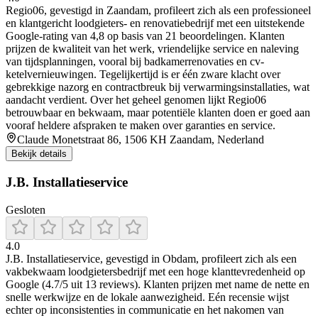
Regio06, gevestigd in Zaandam, profileert zich als een professioneel
en klantgericht loodgieters- en renovatiebedrijf met een uitstekende
Google-rating van 4,8 op basis van 21 beoordelingen. Klanten
prijzen de kwaliteit van het werk, vriendelijke service en naleving
van tijdsplanningen, vooral bij badkamerrenovaties en cv-
ketelvernieuwingen. Tegelijkertijd is er één zware klacht over
gebrekkige nazorg en contractbreuk bij verwarmingsinstallaties, wat
aandacht verdient. Over het geheel genomen lijkt Regio06
betrouwbaar en bekwaam, maar potentiële klanten doen er goed aan
vooraf heldere afspraken te maken over garanties en service.
Claude Monetstraat 86, 1506 KH Zaandam, Nederland
Bekijk details
J.B. Installatieservice
Gesloten
4.0
J.B. Installatieservice, gevestigd in Obdam, profileert zich als een
vakbekwaam loodgietersbedrijf met een hoge klanttevredenheid op
Google (4.7/5 uit 13 reviews). Klanten prijzen met name de nette en
snelle werkwijze en de lokale aanwezigheid. Eén recensie wijst
echter op inconsistenties in communicatie en het nakomen van