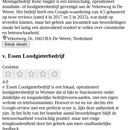
Montagebedrijf Rene Slagter is een kleinschalig, operationeel
installatie- of loodgietersbedrijf gevestigd aan de Vekenweg in De
Weere. Het bedrijf heeft een Google‑waardering van 4,5 gebaseerd
op twee reviews (rated 4 in 2017 en 5 in 2025), wat duidt op
tevreden klanten, maar het gebrek aan kwantiteit aan beoordelingen
maakt het lastig een alomvattend oordeel te vellen over consistentie
en betrouwbaarheid.
Vekenweg 1b, 1663 BA De Weere, Nederland
Bekijk details
v. Essen Loodgieterbedrijf
Gesloten
4.0
v. Essen Loodgieterbedrijf is een lokaal, operationeel
loodgietersbedrijf in Wormer dat al lijkt te functioneren onder
duidelijke en toegankelijke bedrijfsvoorwaarden, met een eigen
website en telefoonnummer. Hoewel er tot nu toe slechts één
Google‑review met een perfecte score is, lijkt deze authentiek te
zijn. In het licht van het beperkte aantal beoordelingen blijft de
betrouwbaarheid voorzichtig positief, maar met enige
terughoudendheid door het gebrek aan meer onafhankelijke
feedback.