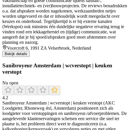
vakmanschap en goede communicatie tijdens sanitair-,
installatietechniek- en (ver)bouwprojecten. De reviews benadrukken
o.a. dat afspraken worden nagekomen, werkzaamheden netjes
worden uitgevoerd en dat er inhoudelijk wordt meegedacht over
keuzes en onderhoud. Tegelijkertijd is er bij externe kanalen
(Werkspot) ook minstens één duidelijke negatieve ervaring terug te
vinden rond een lekkageherstel en (tijdige) communicatie, wat
aangeeft dat je bij spoed/afspraken goed moet afstemmen over
planning en nazorg.
Voorcroft 6, 1991 ZA Velserbroek, Nederland
Bekijk details
Sanibroyeur Amsterdam | wcverstopt | keuken
verstopt
Nu open
4.2
Sanibroyeur Amsterdam | wcverstopt | keuken verstopt (AKC
Loodgieter, Rhoneweg 4xl, Amsterdam) positioneert zich als
loodgieter voor verstoppingen en sanibroyeur-/afvoerproblemen. De
aangeleverde klantenervaringen schetsen een service die snel ter
plaatse is, het probleem direct weet te diagnosticeren (o.a.
kalkophoping/kernoorzaak) en vervolgens netjes en met uitleg