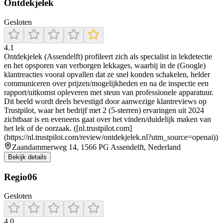
Ontdekjelek
Gesloten
4.1
Ontdekjelek (Assendelft) profileert zich als specialist in lekdetectie
en het opsporen van verborgen lekkages, waarbij in de (Google)
klantreacties vooral opvallen dat ze snel konden schakelen, helder
communiceren over prijzen/mogelijkheden en na de inspectie een
rapport/uitkomst opleveren met steun van professionele apparatuur.
Dit beeld wordt deels bevestigd door aanwezige klantreviews op
Trustpilot, waar het bedrijf met 2 (5-sterren) ervaringen uit 2024
zichtbaar is en eveneens gaat over het vinden/duidelijk maken van
het lek of de oorzaak. ([nl.trustpilot.com]
(https://nl.trustpilot.com/review/ontdekjelek.nl?utm_source=openai))
Zaandammerweg 14, 1566 PG Assendelft, Nederland
Bekijk details
Regio06
Gesloten
4.0