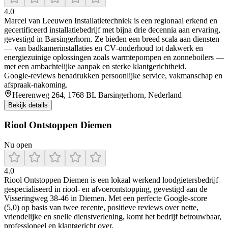
4.0
Marcel van Leeuwen Installatietechniek is een regionaal erkend en
gecertificeerd installatiebedrijf met bijna drie decennia aan ervaring,
gevestigd in Barsingerhorn. Ze bieden een breed scala aan diensten
— van badkamerinstallaties en CV‑onderhoud tot dakwerk en
energiezuinige oplossingen zoals warmtepompen en zonneboilers —
met een ambachtelijke aanpak en sterke klantgerichtheid.
Google‑reviews benadrukken persoonlijke service, vakmanschap en
afspraak‑nakoming.
Heerenweg 264, 1768 BL Barsingerhorn, Nederland
Bekijk details
Riool Ontstoppen Diemen
Nu open
4.0
Riool Ontstoppen Diemen is een lokaal werkend loodgietersbedrijf
gespecialiseerd in riool- en afvoerontstopping, gevestigd aan de
Visseringweg 38‑46 in Diemen. Met een perfecte Google‑score
(5,0) op basis van twee recente, positieve reviews over nette,
vriendelijke en snelle dienstverlening, komt het bedrijf betrouwbaar,
professioneel en klantgericht over.