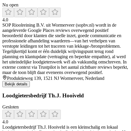
Nu open
4.0
SOP Rioolreining B.V. uit Wormerveer (sopbv.nl) wordt in de
aangeleverde Google Places reviews overwegend positief
beoordeeld door klanten die snelle inzet, goede communicatie en
professionele afhandeling waarderen—van het verhelpen van
verstopte leidingen tot het traceren van lekkage-/bronproblemen.
Tegelijkertijd komt er één duidelijk wrijvingspunt terug rond
planning en klantupdate (vertraging en beperkte empathie), al werd
het uiteindelijke loodgieterswerk wél als vakkundig omschreven. In
externe context via Trustpilot is het aantal zichtbare reviews beperkt,
maar de toon blijft daar eveneens overwegend positief.
Produktieweg 139, 1521 NJ Wormerveer, Nederland
Bekijk details
Loodgietersbedrijf Th.J. Hooiveld
Gesloten
4.0
Loodgietersbedrijf Th.J. Hooiveld is een kleinschalig en lokaal