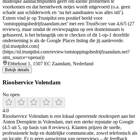
duidelijke aandachtspunten geeft om kleine problemen te
voorkomen en dat herstelwerk netjes wordt uitgevoerd (o.a. geen
schade aan schilderwerk en ‘na het aandraaien was alles stil’).
Extern vind je op Trustpilot een positief beeld voor
‘ontstoppingsbedrijfzaandam.net’ met een TrustScore van 4,6/5 (27
reviews), maar omdat de reviewpagina op een domeinnaam is
gebaseerd, is het belangrijk om te checken of dit 1-op-1 dezelfde
onderneming is als de Google Places listing die jij aanleverde.
([nl.trustpilot.com]
(https://nl.trustpilot.com/review/ontstoppingsbedrijfzaandam.net?
utm_source=openai))
Ebbehout 1, 1507 EC Zaandam, Nederland
Bekijk details
Rioolservice Volendam
Nu open
4.0
Rioolservice Volendam is een lokaal opererende rioolexpert aan het
Anton Deenplein in Volendam, met een sterke reputatie op Google
(4.5 uit 5, op basis van 8 reviews). Klanten prijzen de snelle,
professionele hulp en duidelijke communicatie, zowel telefonisch als
op locatie. Er is geen aanwijzing van nepreviews – de feedback