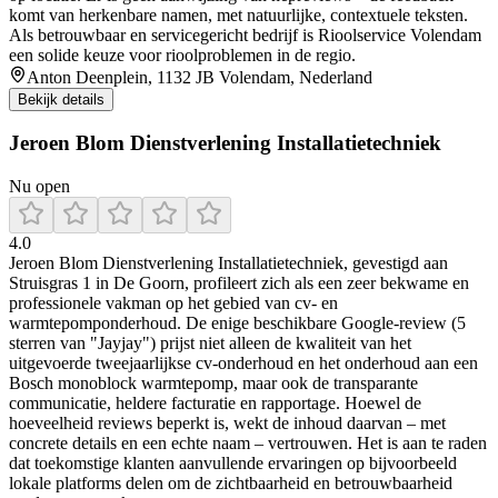
komt van herkenbare namen, met natuurlijke, contextuele teksten.
Als betrouwbaar en servicegericht bedrijf is Rioolservice Volendam
een solide keuze voor rioolproblemen in de regio.
Anton Deenplein, 1132 JB Volendam, Nederland
Bekijk details
Jeroen Blom Dienstverlening Installatietechniek
Nu open
4.0
Jeroen Blom Dienstverlening Installatietechniek, gevestigd aan
Struisgras 1 in De Goorn, profileert zich als een zeer bekwame en
professionele vakman op het gebied van cv- en
warmtepomponderhoud. De enige beschikbare Google‑review (5
sterren van "Jayjay") prijst niet alleen de kwaliteit van het
uitgevoerde tweejaarlijkse cv‑onderhoud en het onderhoud aan een
Bosch monoblock warmtepomp, maar ook de transparante
communicatie, heldere facturatie en rapportage. Hoewel de
hoeveelheid reviews beperkt is, wekt de inhoud daarvan – met
concrete details en een echte naam – vertrouwen. Het is aan te raden
dat toekomstige klanten aanvullende ervaringen op bijvoorbeeld
lokale platforms delen om de zichtbaarheid en betrouwbaarheid