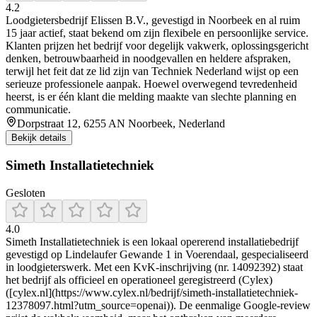
4.2
Loodgietersbedrijf Elissen B.V., gevestigd in Noorbeek en al ruim
15 jaar actief, staat bekend om zijn flexibele en persoonlijke service.
Klanten prijzen het bedrijf voor degelijk vakwerk, oplossingsgericht
denken, betrouwbaarheid in noodgevallen en heldere afspraken,
terwijl het feit dat ze lid zijn van Techniek Nederland wijst op een
serieuze professionele aanpak. Hoewel overwegend tevredenheid
heerst, is er één klant die melding maakte van slechte planning en
communicatie.
Dorpstraat 12, 6255 AN Noorbeek, Nederland
Bekijk details
Simeth Installatietechniek
Gesloten
4.0
Simeth Installatietechniek is een lokaal opererend installatiebedrijf
gevestigd op Lindelaufer Gewande 1 in Voerendaal, gespecialiseerd
in loodgieterswerk. Met een KvK-inschrijving (nr. 14092392) staat
het bedrijf als officieel en operationeel geregistreerd (Cylex)
([cylex.nl](https://www.cylex.nl/bedrijf/simeth-installatietechniek-
12378097.html?utm_source=openai)). De eenmalige Google-review