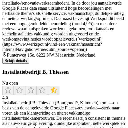
installatie-/renovatiewerkzaamheden). In de door jou aangeleverde
Google Places data staan uitsluitend hoge beoordelingen met
herhaalde thema’s als snelle service, vakmanschap, duidelijke uitleg
en nette afwerking/oprimen. Daarnaast bevestigt Werkspot dit beeld
met een hoge gemiddelde beoordeling (rond 4,9/5) en meerdere
reviews waarin afspraken worden nagekomen, rookkanaal- en
kachelinstallaties vakkundig worden uitgevoerd en de
werkomgeving netjes wordt opgeleverd. ([werkspot.nl]
(https://www.werkspot.nl/vind-een-vakman/maastricht?
internalNavigation=true&utm_source=openai))
Punterweg 15e, 6222 NW Maastricht, Nederland
Bekijk details
Installatiebedrijf B. Thiessen
Nu open
4.6
Installatiebedrijf B. Thiessen (Bourgondië, Klimmen) komt—op
basis van de aangeleverde Google Places-reviewdata—sterk naar
voren als een klantgerichte en uiterst vakkundige
installateur/badkamerbouwer. De recensies zijn consistent in thema’s
als nauwkeurige oplevering, duidelijke afspraken, nette werkplek en