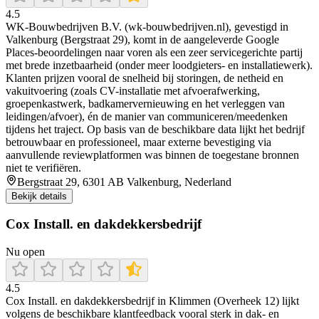
4.5
WK-Bouwbedrijven B.V. (wk-bouwbedrijven.nl), gevestigd in
Valkenburg (Bergstraat 29), komt in de aangeleverde Google
Places-beoordelingen naar voren als een zeer servicegerichte partij
met brede inzetbaarheid (onder meer loodgieters- en installatiewerk).
Klanten prijzen vooral de snelheid bij storingen, de netheid en
vakuitvoering (zoals CV-installatie met afvoerafwerking,
groepenkastwerk, badkamervernieuwing en het verleggen van
leidingen/afvoer), én de manier van communiceren/meedenken
tijdens het traject. Op basis van de beschikbare data lijkt het bedrijf
betrouwbaar en professioneel, maar externe bevestiging via
aanvullende reviewplatformen was binnen de toegestane bronnen
niet te verifiëren.
Bergstraat 29, 6301 AB Valkenburg, Nederland
Bekijk details
Cox Install. en dakdekkersbedrijf
Nu open
4.5
Cox Install. en dakdekkersbedrijf in Klimmen (Overheek 12) lijkt
volgens de beschikbare klantfeedback vooral sterk in dak- en