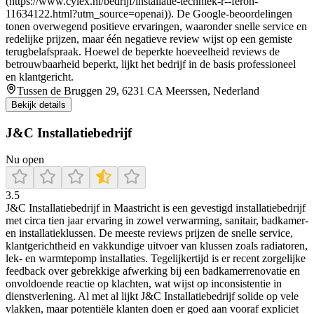
(https://www.cylex.nl/bedrijf/installatie-techniek-r--feron-
11634122.html?utm_source=openai)). De Google‑beoordelingen
tonen overwegend positieve ervaringen, waaronder snelle service en
redelijke prijzen, maar één negatieve review wijst op een gemiste
terugbelafspraak. Hoewel de beperkte hoeveelheid reviews de
betrouwbaarheid beperkt, lijkt het bedrijf in de basis professioneel
en klantgericht.
Tussen de Bruggen 29, 6231 CA Meerssen, Nederland
Bekijk details
J&C Installatiebedrijf
Nu open
3.5
J&C Installatiebedrijf in Maastricht is een gevestigd installatiebedrijf
met circa tien jaar ervaring in zowel verwarming, sanitair, badkamer-
en installatieklussen. De meeste reviews prijzen de snelle service,
klantgerichtheid en vakkundige uitvoer van klussen zoals radiatoren,
lek- en warmtepomp installaties. Tegelijkertijd is er recent zorgelijke
feedback over gebrekkige afwerking bij een badkamerrenovatie en
onvoldoende reactie op klachten, wat wijst op inconsistentie in
dienstverlening. Al met al lijkt J&C Installatiebedrijf solide op vele
vlakken, maar potentiële klanten doen er goed aan vooraf expliciet