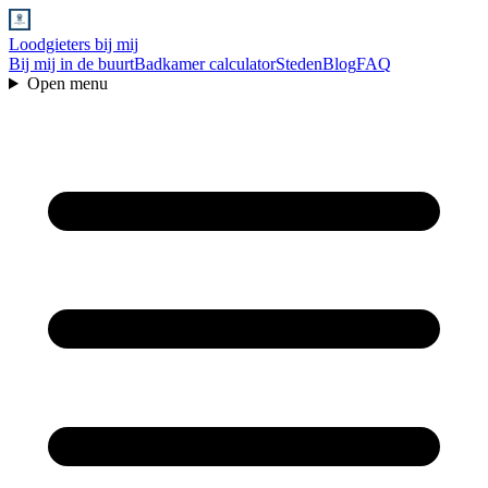
Loodgieters bij mij
Bij mij in de buurt
Badkamer calculator
Steden
Blog
FAQ
Open menu