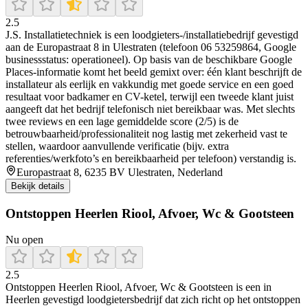
2.5
J.S. Installatietechniek is een loodgieters-/installatiebedrijf gevestigd
aan de Europastraat 8 in Ulestraten (telefoon 06 53259864, Google
businessstatus: operationeel). Op basis van de beschikbare Google
Places-informatie komt het beeld gemixt over: één klant beschrijft de
installateur als eerlijk en vakkundig met goede service en een goed
resultaat voor badkamer en CV-ketel, terwijl een tweede klant juist
aangeeft dat het bedrijf telefonisch niet bereikbaar was. Met slechts
twee reviews en een lage gemiddelde score (2/5) is de
betrouwbaarheid/professionaliteit nog lastig met zekerheid vast te
stellen, waardoor aanvullende verificatie (bijv. extra
referenties/werkfoto’s en bereikbaarheid per telefoon) verstandig is.
Europastraat 8, 6235 BV Ulestraten, Nederland
Bekijk details
Ontstoppen Heerlen Riool, Afvoer, Wc & Gootsteen
Nu open
2.5
Ontstoppen Heerlen Riool, Afvoer, Wc & Gootsteen is een in
Heerlen gevestigd loodgietersbedrijf dat zich richt op het ontstoppen