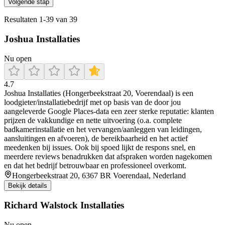
Volgende stap
Resultaten
1
-
39
van
39
Joshua Installaties
Nu open
4.7
Joshua Installaties (Hongerbeekstraat 20, Voerendaal) is een
loodgieter/installatiebedrijf met op basis van de door jou
aangeleverde Google Places-data een zeer sterke reputatie: klanten
prijzen de vakkundige en nette uitvoering (o.a. complete
badkamerinstallatie en het vervangen/aanleggen van leidingen,
aansluitingen en afvoeren), de bereikbaarheid en het actief
meedenken bij issues. Ook bij spoed lijkt de respons snel, en
meerdere reviews benadrukken dat afspraken worden nagekomen
en dat het bedrijf betrouwbaar en professioneel overkomt.
Hongerbeekstraat 20, 6367 BR Voerendaal, Nederland
Bekijk details
Richard Walstock Installaties
Nu open