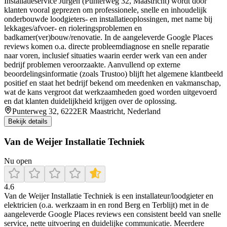
Installatieservice Jürgen (Punterweg 32, Maastricht) wordt door
klanten vooral geprezen om professionele, snelle en inhoudelijk
onderbouwde loodgieters- en installatieoplossingen, met name bij
lekkages/afvoer- en rioleringsproblemen en
badkamer(ver)bouw/renovatie. In de aangeleverde Google Places
reviews komen o.a. directe probleemdiagnose en snelle reparatie
naar voren, inclusief situaties waarin eerder werk van een ander
bedrijf problemen veroorzaakte. Aanvullend op externe
beoordelingsinformatie (zoals Trustoo) blijft het algemene klantbeeld
positief en staat het bedrijf bekend om meedenken en vakmanschap,
wat de kans vergroot dat werkzaamheden goed worden uitgevoerd
en dat klanten duidelijkheid krijgen over de oplossing.
Punterweg 32, 6222ER Maastricht, Nederland
Bekijk details
Van de Weijer Installatie Techniek
Nu open
4.6
Van de Weijer Installatie Techniek is een installateur/loodgieter en
elektricien (o.a. werkzaam in en rond Berg en Terblijt) met in de
aangeleverde Google Places reviews een consistent beeld van snelle
service, nette uitvoering en duidelijke communicatie. Meerdere