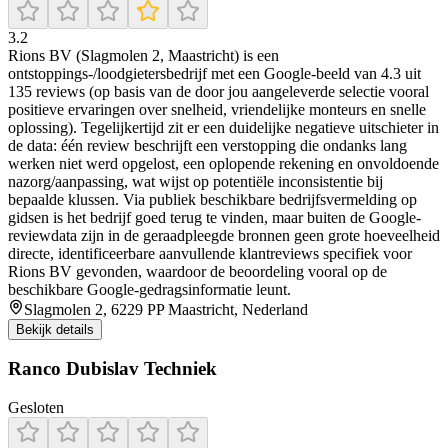
3.2
Rions BV (Slagmolen 2, Maastricht) is een
ontstoppings-/loodgietersbedrijf met een Google-beeld van 4.3 uit
135 reviews (op basis van de door jou aangeleverde selectie vooral
positieve ervaringen over snelheid, vriendelijke monteurs en snelle
oplossing). Tegelijkertijd zit er een duidelijke negatieve uitschieter in
de data: één review beschrijft een verstopping die ondanks lang
werken niet werd opgelost, een oplopende rekening en onvoldoende
nazorg/aanpassing, wat wijst op potentiële inconsistentie bij
bepaalde klussen. Via publiek beschikbare bedrijfsvermelding op
gidsen is het bedrijf goed terug te vinden, maar buiten de Google-
reviewdata zijn in de geraadpleegde bronnen geen grote hoeveelheid
directe, identificeerbare aanvullende klantreviews specifiek voor
Rions BV gevonden, waardoor de beoordeling vooral op de
beschikbare Google-gedragsinformatie leunt.
Slagmolen 2, 6229 PP Maastricht, Nederland
Bekijk details
Ranco Dubislav Techniek
Gesloten