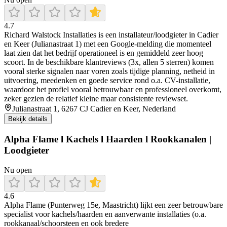
4.7
Richard Walstock Installaties is een installateur/loodgieter in Cadier
en Keer (Julianastraat 1) met een Google-melding die momenteel
laat zien dat het bedrijf operationeel is en gemiddeld zeer hoog
scoort. In de beschikbare klantreviews (3x, allen 5 sterren) komen
vooral sterke signalen naar voren zoals tijdige planning, netheid in
uitvoering, meedenken en goede service rond o.a. CV-installatie,
waardoor het profiel vooral betrouwbaar en professioneel overkomt,
zeker gezien de relatief kleine maar consistente reviewset.
Julianastraat 1, 6267 CJ Cadier en Keer, Nederland
Bekijk details
Alpha Flame l Kachels l Haarden l Rookkanalen |
Loodgieter
Nu open
4.6
Alpha Flame (Punterweg 15e, Maastricht) lijkt een zeer betrouwbare
specialist voor kachels/haarden en aanverwante installaties (o.a.
rookkanaal/schoorsteen en ook bredere