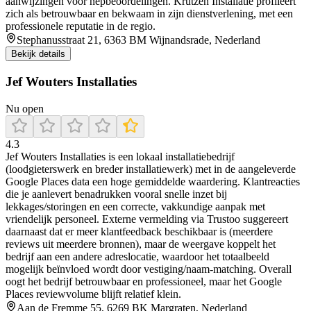
aanwijzingen voor nepbeoordelingen. Krutzen Installatie profileert
zich als betrouwbaar en bekwaam in zijn dienstverlening, met een
professionele reputatie in de regio.
Stephanusstraat 21, 6363 BM Wijnandsrade, Nederland
Bekijk details
Jef Wouters Installaties
Nu open
4.3
Jef Wouters Installaties is een lokaal installatiebedrijf
(loodgieterswerk en breder installatiewerk) met in de aangeleverde
Google Places data een hoge gemiddelde waardering. Klantreacties
die je aanlevert benadrukken vooral snelle inzet bij
lekkages/storingen en een correcte, vakkundige aanpak met
vriendelijk personeel. Externe vermelding via Trustoo suggereert
daarnaast dat er meer klantfeedback beschikbaar is (meerdere
reviews uit meerdere bronnen), maar de weergave koppelt het
bedrijf aan een andere adreslocatie, waardoor het totaalbeeld
mogelijk beïnvloed wordt door vestiging/naam-matching. Overall
oogt het bedrijf betrouwbaar en professioneel, maar het Google
Places reviewvolume blijft relatief klein.
Aan de Fremme 55, 6269 BK Margraten, Nederland