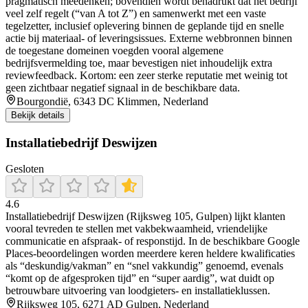
pragmatisch meedenken; bovendien wordt benadrukt dat het bedrijf
veel zelf regelt (“van A tot Z”) en samenwerkt met een vaste
tegelzetter, inclusief oplevering binnen de geplande tijd en snelle
actie bij materiaal- of leveringsissues. Externe webbronnen binnen
de toegestane domeinen voegden vooral algemene
bedrijfsvermelding toe, maar bevestigen niet inhoudelijk extra
reviewfeedback. Kortom: een zeer sterke reputatie met weinig tot
geen zichtbaar negatief signaal in de beschikbare data.
Bourgondië, 6343 DC Klimmen, Nederland
Bekijk details
Installatiebedrijf Deswijzen
Gesloten
4.6
Installatiebedrijf Deswijzen (Rijksweg 105, Gulpen) lijkt klanten
vooral tevreden te stellen met vakbekwaamheid, vriendelijke
communicatie en afspraak- of responstijd. In de beschikbare Google
Places-beoordelingen worden meerdere keren heldere kwalificaties
als “deskundig/vakman” en “snel vakkundig” genoemd, evenals
“komt op de afgesproken tijd” en “super aardig”, wat duidt op
betrouwbare uitvoering van loodgieters- en installatieklussen.
Rijksweg 105, 6271 AD Gulpen, Nederland