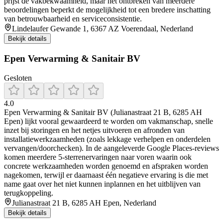
prijst de vakbekwaamheid, maar het ontbreken van meerdere
beoordelingen beperkt de mogelijkheid tot een bredere inschatting
van betrouwbaarheid en serviceconsistentie.
Lindelaufer Gewande 1, 6367 AZ Voerendaal, Nederland
Bekijk details
Epen Verwarming & Sanitair BV
Gesloten
4.0
Epen Verwarming & Sanitair BV (Julianastraat 21 B, 6285 AH
Epen) lijkt vooral gewaardeerd te worden om vakmanschap, snelle
inzet bij storingen en het netjes uitvoeren en afronden van
installatiewerkzaamheden (zoals lekkage verhelpen en onderdelen
vervangen/doorchecken). In de aangeleverde Google Places-reviews
komen meerdere 5-sterrenervaringen naar voren waarin ook
concrete werkzaamheden worden genoemd en afspraken worden
nagekomen, terwijl er daarnaast één negatieve ervaring is die met
name gaat over het niet kunnen inplannen en het uitblijven van
terugkoppeling.
Julianastraat 21 B, 6285 AH Epen, Nederland
Bekijk details