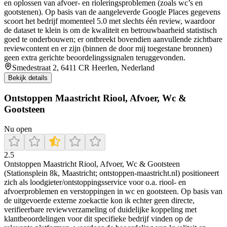
en oplossen van afvoer- en rioleringsproblemen (zoals wc’s en
gootstenen). Op basis van de aangeleverde Google Places gegevens
scoort het bedrijf momenteel 5.0 met slechts één review, waardoor
de dataset te klein is om de kwaliteit en betrouwbaarheid statistisch
goed te onderbouwen; er ontbreekt bovendien aanvullende zichtbare
reviewcontent en er zijn (binnen de door mij toegestane bronnen)
geen extra gerichte beoordelingssignalen teruggevonden.
Smedestraat 2, 6411 CR Heerlen, Nederland
Bekijk details
Ontstoppen Maastricht Riool, Afvoer, Wc &
Gootsteen
Nu open
2.5
Ontstoppen Maastricht Riool, Afvoer, Wc & Gootsteen
(Stationsplein 8k, Maastricht; ontstoppen-maastricht.nl) positioneert
zich als loodgieter/ontstoppingsservice voor o.a. riool- en
afvoerproblemen en verstoppingen in wc en gootsteen. Op basis van
de uitgevoerde externe zoekactie kon ik echter geen directe,
verifieerbare reviewverzameling of duidelijke koppeling met
klantbeoordelingen voor dit specifieke bedrijf vinden op de